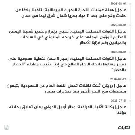
2026-08-01
عاجل| هيئة عمليات التجارة البحرية البريطانية: تلقينا بلاغا عن
حادث وقع على بعد 11 ميلا بحريا شمال شرق ليما في عمان
2026-08-01
عاجل| القوات المسلحة اليمنية: نحيي بإعزاز وتقدير شعبنا اليمني
العظيم المؤمن المجاهد على خروجه المليوني في الساحات
والميادين رغم غزارة الأمطار
2026-08-01
عاجل| القوات المسلحة اليمنية: إجبار 8 سفن نفطية سعودية على
تغيير مسارها باتجاه الرجاء الصالح في إطار تثبيت معادلة “الحصار
بالحصار”
2026-07-22
عاجل | رويترز: ثلاث ناقلات تحمل النفط الخام من السعودية يتبعون
منعطفات في البحر الأحمر بعد تحذيرات صنعاء
2026-07-21
عاجل| وكالة الأنباء العراقية: مطار أربيل الدولي يعلن تعليق رحلاته
مؤقتا
كتابات