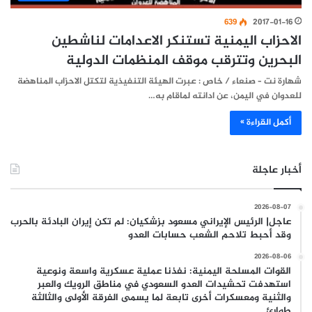
639
2017-01-16
الاحزاب اليمنية تستنكر الاعدامات لناشطين
البحرين وتترقب موقف المنظمات الدولية
شهارة نت – صنعاء / خاص : عبرت الهيئة التنفيذية لتكتل الاحزاب المناهضة
للعدوان في اليمن، عن ادانته لماقام به…
أكمل القراءة »
أخبار عاجلة
2026-08-07
عاجل| الرئيس الإيراني مسعود بزشكيان: لم تكن إيران البادئة بالحرب
وقد أحبط تلاحم الشعب حسابات العدو
2026-08-06
القوات المسلحة اليمنية: نفذنا عملية عسكرية واسعة ونوعية
استهدفت تحشيدات العدو السعودي في مناطق الرويك والعبر
والثنية ومعسكرات أخرى تابعة لما يسمى الفرقة الأولى والثالثة
طوارئ