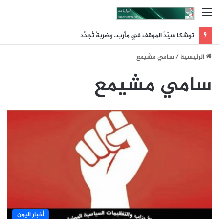
القائمة
توشكا سيّدُ الموقف في مأرب.. وضربةٌ تُجدِّد معادلةَ الردع
الرئيسية
/
سامي مشيمع
سامي مشيمع
أخبار اليمن