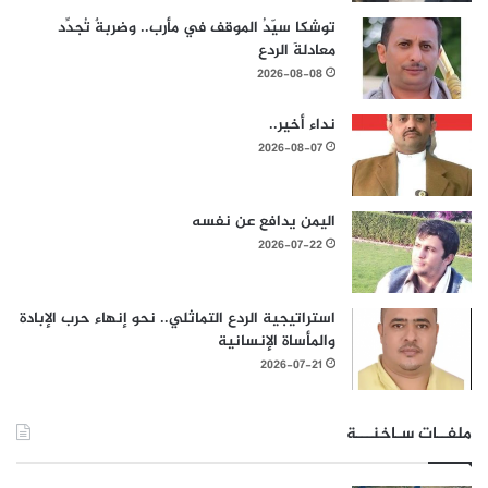
توشكا سيّدُ الموقف في مأرب.. وضربةٌ تُجدِّد
معادلةَ الردع
2026-08-08
نداء أخير..
2026-08-07
اليمن يدافع عن نفسه
2026-07-22
استراتيجية الردع التماثلي.. نحو إنهاء حرب الإبادة
والمأساة الإنسانية
2026-07-21
ملفــات سـاخنـــة