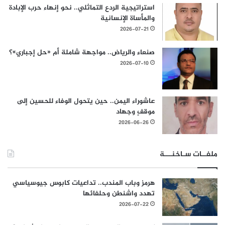
استراتيجية الردع التماثلي.. نحو إنهاء حرب الإبادة
والمأساة الإنسانية
2026-07-21
صنعاء والرياض.. مواجهة شاملة أم «حل إجباري»؟
2026-07-10
عاشوراء اليمن.. حين يتحول الوفاء للحسين إلى
موقفٍ وجهاد
2026-06-26
ملفــات سـاخنـــة
هرمز وباب المندب.. تداعيات كابوس جيوسياسي
تهدد واشنطن وحلفائها
2026-07-22