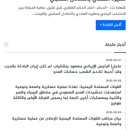
شهارة نت – الدمام : اعلن الحكم القطري, قبل قليل, نهاية المباراة بين
المنتخب اليمني ونظيره الهندي بالتعادل السلبي. واقيمت…
أكمل القراءة »
أخبار عاجلة
2026-08-07
عاجل| الرئيس الإيراني مسعود بزشكيان: لم تكن إيران البادئة بالحرب
وقد أحبط تلاحم الشعب حسابات العدو
2026-08-06
القوات المسلحة اليمنية: نفذنا عملية عسكرية واسعة ونوعية
استهدفت تحشيدات العدو السعودي في مناطق الرويك والعبر
والثنية ومعسكرات أخرى تابعة لما يسمى الفرقة الأولى والثالثة
طوارئ
2026-08-06
بيان مرتقب للقوات المسلحة اليمنية للإعلان عن عملية عسكرية
واسعة ونوعية