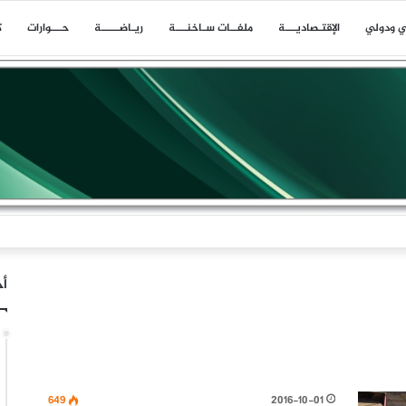
ي ودولي
اﻹقتـصاديـــة
ملفــات سـاخنـــة
ريـاضـــــة
حـــوارات
ك
ن: لم تكن إيران البادئة بالحرب وقد أحبط تلاحم الشعب حسابات العدو
أخ
649
2016-10-01