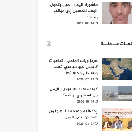
عاشوراء اليمن.. حين يتحول
الوفاء للحسين إلى موقفٍ
وجهاد
2026-06-26
فــات سـاخنـــة
هرمز وباب المندب.. تداعيات
كابوس جيوسياسي تهدد
واشنطن وحلفائها
2026-07-22
كيف منعت السعودية اليمن
من استخراج ثرواته؟
2026-07-10
إحصائية مفصلة لـ11 عاماً من
العدوان على اليمن
2026-03-27