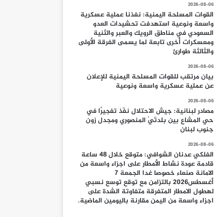
2026-08-06
القوات المسلحة اليمنية: نفذنا عملية عسكرية
واسعة ونوعية استهدفت تحشيدات العدو
السعودي في مناطق الرويك والعبر والثنية
ومعسكرات أخرى تابعة لما يسمى الفرقة الأولى
والثالثة طوارئ
2026-08-06
بيان مرتقب للقوات المسلحة اليمنية للإعلان
عن عملية عسكرية واسعة ونوعية
2026-08-06
مصادر لبنانية: جيش الاحتلال نفّذ تفجيرًا في
حي المشاع بين بلدتَيْ المنصوري ومجدل زون
جنوب لبنان
2026-08-06
الفلكي عدنان الشوافي: متوقع خلال 48 ساعة
قادمة عودة نشاط الأمطار على اجزاء واسعة من
الامانة صنعاء خصوصا غدا الجمعة 7
أغسطس2026 بالتزامن مع توقع توسع نسبي
لهطول الامطار المتفرقة متفاوتة الشدة على
اجزاء واسعة من اليمن مقارنة باليومين الماضية.