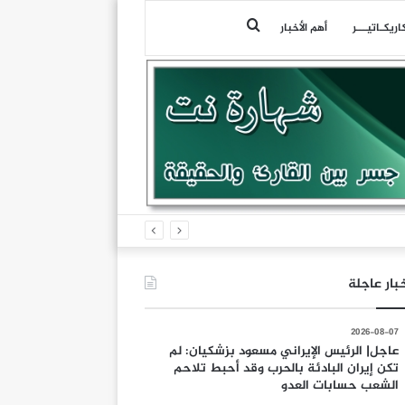
بحث
اريكـاتيـــر
أهم الأخبار
عن
بار عاجلة
2026-08-07
عاجل| الرئيس الإيراني مسعود بزشكيان: لم
تكن إيران البادئة بالحرب وقد أحبط تلاحم
الشعب حسابات العدو