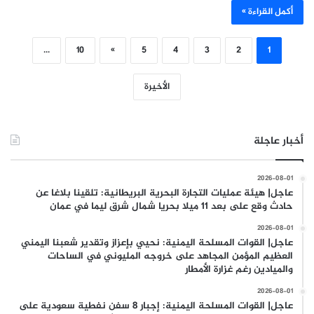
أكمل القراءة »
...
10
»
5
4
3
2
1
الأخيرة
أخبار عاجلة
2026-08-01
عاجل| هيئة عمليات التجارة البحرية البريطانية: تلقينا بلاغا عن
حادث وقع على بعد 11 ميلا بحريا شمال شرق ليما في عمان
2026-08-01
عاجل| القوات المسلحة اليمنية: نحيي بإعزاز وتقدير شعبنا اليمني
العظيم المؤمن المجاهد على خروجه المليوني في الساحات
والميادين رغم غزارة الأمطار
2026-08-01
عاجل| القوات المسلحة اليمنية: إجبار 8 سفن نفطية سعودية على