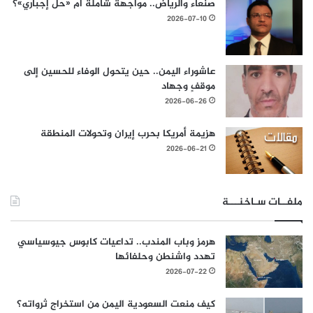
صنعاء والرياض.. مواجهة شاملة أم «حل إجباري»؟
2026-07-10
عاشوراء اليمن.. حين يتحول الوفاء للحسين إلى
موقفٍ وجهاد
2026-06-26
هزيمة أمريكا بحرب إيران وتحولات المنطقة
2026-06-21
ملفــات سـاخنـــة
هرمز وباب المندب.. تداعيات كابوس جيوسياسي
تهدد واشنطن وحلفائها
2026-07-22
كيف منعت السعودية اليمن من استخراج ثرواته؟