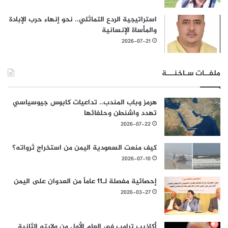
استراتيجية الردع التماثلي.. نحو إنهاء حرب الإبادة
والمأساة الإنسانية
2026-07-21
ملفــات سـاخنـــة
هرمز وباب المندب.. تداعيات كابوس جيوسياسي
تهدد واشنطن وحلفائها
2026-07-22
كيف منعت السعودية اليمن من استخراج ثرواته؟
2026-07-10
إحصائية مفصلة لـ11 عاماً من العدوان على اليمن
2026-03-27
أكاذيب ترامب في العام الأول من ولايته الثانية