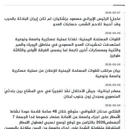
2026-08-07
عاجل| الرئيس الإيراني مسعود بزشكيان: لم تكن إيران البادئة بالحرب
وقد أحبط تلاحم الشعب حسابات العدو
2026-08-06
القوات المسلحة اليمنية: نفذنا عملية عسكرية واسعة ونوعية
استهدفت تحشيدات العدو السعودي في مناطق الرويك والعبر
والثنية ومعسكرات أخرى تابعة لما يسمى الفرقة الأولى والثالثة
طوارئ
2026-08-06
بيان مرتقب للقوات المسلحة اليمنية للإعلان عن عملية عسكرية
واسعة ونوعية
2026-08-06
مصادر لبنانية: جيش الاحتلال نفّذ تفجيرًا في حي المشاع بين بلدتَيْ
المنصوري ومجدل زون جنوب لبنان
2026-08-06
الفلكي عدنان الشوافي: متوقع خلال 48 ساعة قادمة عودة نشاط
الأمطار على اجزاء واسعة من الامانة صنعاء خصوصا غدا الجمعة 7
أغسطس2026 بالتزامن مع توقع توسع نسبي لهطول الامطار
المتفرقة متفاوتة الشدة على اجزاء واسعة من اليمن مقارنة باليومين