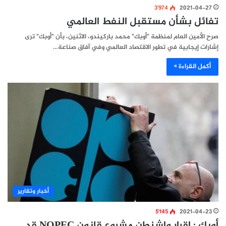
3٬974
2021-04-27
تفائل بشأن مستقبل النفط العالمي
صرح الأمين العام لمنظمة "أوبك" محمد باركيندو، الاثنين، بأن "أوبك" ترى
إشارات إيجابية في تطور الاقتصاد العالمي وفي آفاق صناعة…
أكمل القراءة »
أخبار وتقارير
5٬145
2021-04-23
أوبك : إقرار واشنطن مشروع قانون NOPEC قد