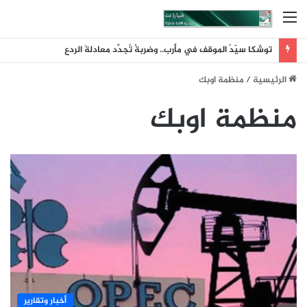
القائمة
توشكا سيّدُ الموقف في مأرب.. وضربةٌ تُجدِّد معادلةَ الردع
الرئيسية
/
منظمة اوبك
منظمة اوبك
أخبار وتقارير