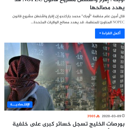
يهدد مصالحها
قال أمين عام منظمة "أوبك" محمد باركندو إن إقرار واشنطن مشروع قانون
NOPEC المناوئ للمنظمة، قد يهدد مصالح الولايات المتحدة…
أكمل القراءة »
اﻹقتـصاديـــة
3٬005
2020-03-09
بورصات الخليج تسجل خسائر كبرى على خلفية