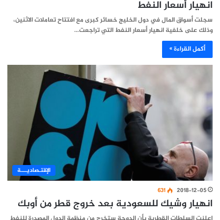
انهيار أسعار النفط
سجلت أسواق المال في دول الخليج خسائر كبرى مع افتتاح تعاملات الاثنين،
وذلك على خلفية انهيار أسعار النفط التي تراجعت…
أكمل القراءة »
اﻹقتـصاديـــة
631
2018-12-05
انهيار وشيك للسعودية بعد خروج قطر من أوبك
اعلنت السلطات القطرية بأن الدوحة ستخرج من منظمة الدول المصدرة للنفط