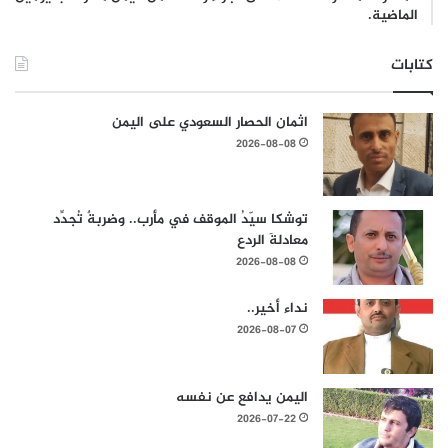
الماضية.
كتابات
اثمان الحصار السعودي على اليمن
2026-08-08
توشكا سيّدُ الموقف في مأرب.. وضربةٌ تُجدِّد
معادلةَ الردع
2026-08-08
نداء أخير..
2026-08-07
اليمن يدافع عن نفسه
2026-07-22