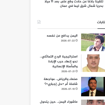
تلقينا بلاغا عن حادث وقع على بعد 11 ميلا
بحريا شمال شرق ليما في عمان
ابات
اليمن يدافع عن نفسه
2026-07-22
استراتيجية الردع التماثلي..
نحو إنهاء حرب الإبادة
والمأساة الإنسانية
2026-07-21
صنعاء والرياض.. مواجهة
شاملة أم «حل إجباري»؟
2026-07-10
عاشوراء اليمن.. حين يتحول