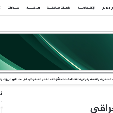
ي ودولي
اﻹقتـصاديـــة
ملفــات سـاخنـــة
ريـاضـــــة
حـــوارات
ك
أخ
راقي