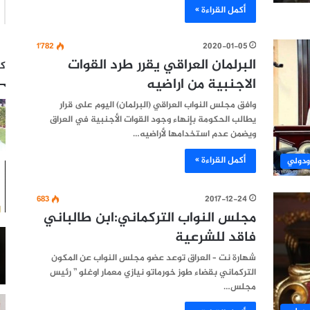
أكمل القراءة »
1٬782
2020-01-05
البرلمان العراقي يقرر طرد القوات
كت
الاجنبية من اراضيه
وافق مجلس النواب العراقي (البرلمان) اليوم على قرار
يطالب الحكومة بإنهاء وجود القوات الأجنبية في العراق
ويضمن عدم استخدامها لأراضيه…
أكمل القراءة »
ودولي
683
2017-12-24
مجلس النواب التركماني:ابن طالباني
فاقد للشرعية
شهارة نت – العراق توعد عضو مجلس النواب عن المكون
التركماني بقضاء طوز خورماتو نيازي معمار اوغلو ” رئيس
مجلس…