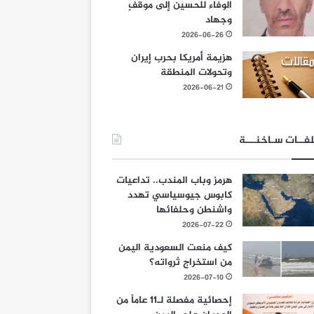
الوفاء للحسين إلى موقفٍ
وجهاد
2026-06-26
هزيمة أمريكا بحرب إيران
وتحولات المنطقة
2026-06-21
فــات سـاخنـــة
هرمز وباب المندب.. تداعيات
كابوس جيوسياسي تهدد
واشنطن وحلفائها
2026-07-22
كيف منعت السعودية اليمن
من استخراج ثرواته؟
2026-07-10
إحصائية مفصلة لـ11 عاماً من