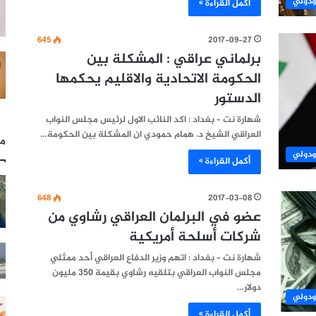
ودولي
أكمل القراءة »
645
2017-09-27
برلماني عراقي : المشكلة بين
الحكومة الاتحادية والاقليم يحكمها
الدستور
شهارة نت – بغداد : اكد النائب الاول لرئيس مجلس النواب
العراقي الشيخ د. همام حمودي ان المشكلة بين الحكومة…
مل
ودولي
أكمل القراءة »
648
2017-03-08
عضو في البرلمان العراقي رشاوي من
شركات أسلحة أمريكية
شهارة نت – بغداد : اتهم وزير الدفاع العراقي أحد ممثلي
مجلس النواب العراقي بتلقيه رشاوي بقيمة 350 مليون
دولار…
ودولي
أكمل القراءة »