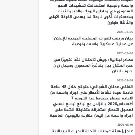
واسعة ونوعية استهدفت تحشيدات العدو
السعودي في مناطق الرويك والعبر والثنية
ومعسكرات أخرى تابعة لما يسمى الفرقة الأولى
والثالثة طوارئ
2026-08-06
بيان مرتقب للقوات المسلحة اليمنية للإعلان
عن عملية عسكرية واسعة ونوعية
2026-08-06
مصادر لبنانية: جيش الاحتلال نفّذ تفجيرًا في
حي المشاع بين بلدتَيْ المنصوري ومجدل زون
جنوب لبنان
2026-08-06
الفلكي عدنان الشوافي: متوقع خلال 48 ساعة
قادمة عودة نشاط الأمطار على اجزاء واسعة من
الامانة صنعاء خصوصا غدا الجمعة 7
أغسطس2026 بالتزامن مع توقع توسع نسبي
لهطول الامطار المتفرقة متفاوتة الشدة على
اجزاء واسعة من اليمن مقارنة باليومين الماضية.
2026-08-01
عاجل| هيئة عمليات التجارة البحرية البريطانية: