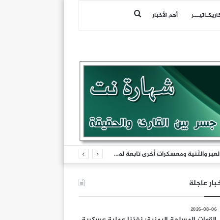
بحث
اريكـاتيـــر
أهم الأخبار
عن
القوات المسلحة اليمنية: نفذنا عملية عسكرية واسعة ونوعية استهدفت تحشيدات العدو السعودي في مناطق الرويك والعبر والثنية ومعسكرات أخرى تابعة لما يسمى الفرقة الأولى والثالثة طوارئ
بار عاجلة
2026-08-06
القوات المسلحة اليمنية: نفذنا عملية عسكرية