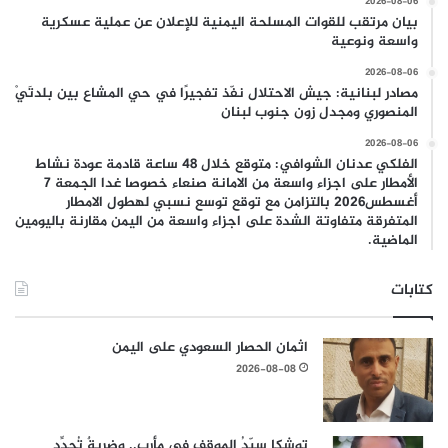
2026-08-06
بيان مرتقب للقوات المسلحة اليمنية للإعلان عن عملية عسكرية
واسعة ونوعية
2026-08-06
مصادر لبنانية: جيش الاحتلال نفّذ تفجيرًا في حي المشاع بين بلدتَيْ
المنصوري ومجدل زون جنوب لبنان
2026-08-06
الفلكي عدنان الشوافي: متوقع خلال 48 ساعة قادمة عودة نشاط
الأمطار على اجزاء واسعة من الامانة صنعاء خصوصا غدا الجمعة 7
أغسطس2026 بالتزامن مع توقع توسع نسبي لهطول الامطار
المتفرقة متفاوتة الشدة على اجزاء واسعة من اليمن مقارنة باليومين
الماضية.
كتابات
اثمان الحصار السعودي على اليمن
2026-08-08
توشكا سيّدُ الموقف في مأرب.. وضربةٌ تُجدِّد