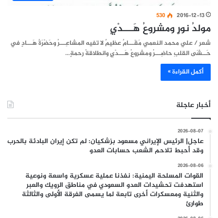
530
2016-12-13
مولدُ نورٍ ومشروعُ هَـــدْيٍ
شعر / علي محمد النعمي مَقَـــامٌ عظيمٌ لا تفيه المشاعِـــرُ وحَضْرَةُ هَـــادٍ في
حَــشَى القلبِ حاضِـــرُ ومشروعُ هَـــدْيٍ وانطلاقةُ رحمةٍ…
أكمل القراءة »
أخبار عاجلة
2026-08-07
عاجل| الرئيس الإيراني مسعود بزشكيان: لم تكن إيران البادئة بالحرب
وقد أحبط تلاحم الشعب حسابات العدو
2026-08-06
القوات المسلحة اليمنية: نفذنا عملية عسكرية واسعة ونوعية
استهدفت تحشيدات العدو السعودي في مناطق الرويك والعبر
والثنية ومعسكرات أخرى تابعة لما يسمى الفرقة الأولى والثالثة
طوارئ