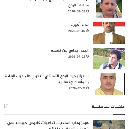
معادلةَ الردع
2026-08-08
نداء أخير..
2026-08-07
اليمن يدافع عن نفسه
2026-07-22
استراتيجية الردع التماثلي.. نحو إنهاء حرب الإبادة
والمأساة الإنسانية
2026-07-21
ملفــات سـاخنـــة
هرمز وباب المندب.. تداعيات كابوس جيوسياسي