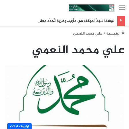
القائمة
توشكا سيّدُ الموقف في مأرب.. وضربةٌ تُجدِّد معادلةَ الردع
الرئيسية
/
علي محمد النعمي
علي محمد النعمي
اراء وتحليلات