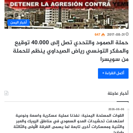
أخبار اليمن
647
2017-08-31
حملة الصمود والتحدي تصل إلى 40.000 توقيع
والمفكر التونسي رياض الصيداوي ينظم للحملة
من سويسرا
أكمل القراءة »
أخبار عاجلة
2026-08-06
القوات المسلحة اليمنية: نفذنا عملية عسكرية واسعة ونوعية
استهدفت تحشيدات العدو السعودي في مناطق الرويك والعبر
والثنية ومعسكرات أخرى تابعة لما يسمى الفرقة الأولى والثالثة
طوارئ