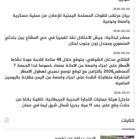
2026-08-06
بيان مرتقب للقوات المسلحة اليمنية للإعلان عن عملية عسكرية
واسعة ونوعية
2026-08-06
مصادر لبنانية: جيش الاحتلال نفّذ تفجيرًا في حي المشاع بين بلدتَيْ
المنصوري ومجدل زون جنوب لبنان
2026-08-06
الفلكي عدنان الشوافي: متوقع خلال 48 ساعة قادمة عودة نشاط
الأمطار على اجزاء واسعة من الامانة صنعاء خصوصا غدا الجمعة 7
أغسطس2026 بالتزامن مع توقع توسع نسبي لهطول الامطار
المتفرقة متفاوتة الشدة على اجزاء واسعة من اليمن مقارنة باليومين
الماضية.
2026-08-01
عاجل| هيئة عمليات التجارة البحرية البريطانية: تلقينا بلاغا عن
حادث وقع على بعد 11 ميلا بحريا شمال شرق ليما في عمان
كتابات
اليمن يدافع عن نفسه