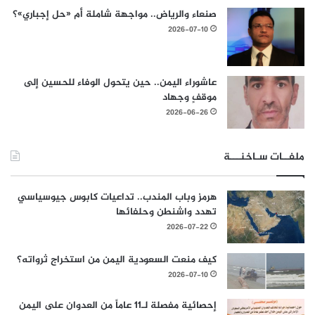
صنعاء والرياض.. مواجهة شاملة أم «حل إجباري»؟
2026-07-10
عاشوراء اليمن.. حين يتحول الوفاء للحسين إلى
موقفٍ وجهاد
2026-06-26
ملفــات سـاخنـــة
هرمز وباب المندب.. تداعيات كابوس جيوسياسي
تهدد واشنطن وحلفائها
2026-07-22
كيف منعت السعودية اليمن من استخراج ثرواته؟
2026-07-10
إحصائية مفصلة لـ11 عاماً من العدوان على اليمن