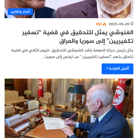
أخبار وتقارير
693
2022-09-20
الغنوشي يمثل للتحقيق في قضية “تسفير
تكفيريين” إلى سوريا والعراق
مثل رئيس حركة النهضة راشد الغنوشي للتحقيق، لليوم الثاني في قضية
تتعلق بتهم "تسفير تكفيريين " من تونس إلى سوريا…
أكمل القراءة »