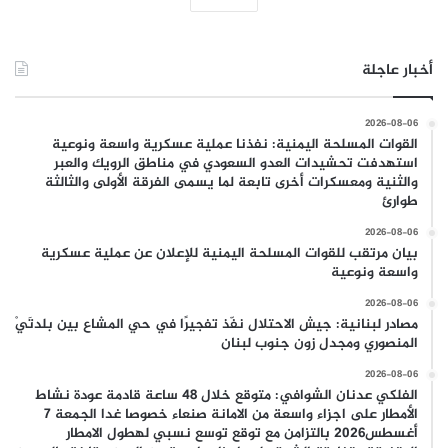
أخبار عاجلة
2026-08-06
القوات المسلحة اليمنية: نفذنا عملية عسكرية واسعة ونوعية
استهدفت تحشيدات العدو السعودي في مناطق الرويك والعبر
والثنية ومعسكرات أخرى تابعة لما يسمى الفرقة الأولى والثالثة
طوارئ
2026-08-06
بيان مرتقب للقوات المسلحة اليمنية للإعلان عن عملية عسكرية
واسعة ونوعية
2026-08-06
مصادر لبنانية: جيش الاحتلال نفّذ تفجيرًا في حي المشاع بين بلدتَيْ
المنصوري ومجدل زون جنوب لبنان
2026-08-06
الفلكي عدنان الشوافي: متوقع خلال 48 ساعة قادمة عودة نشاط
الأمطار على اجزاء واسعة من الامانة صنعاء خصوصا غدا الجمعة 7
أغسطس2026 بالتزامن مع توقع توسع نسبي لهطول الامطار