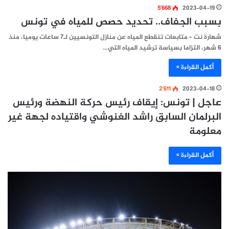
5٬668
2023-04-19
بسبب الجفاف.. تحديد حصص للمياه في تونس
شهارة نت – متابعات تنقطع المياه عن منازل التونسيين لـ7 ساعات يوميا، منذ
6 شهر، التزاما بسياسة ترشيد المياه التي…
أكمل القراءة »
2٬611
2023-04-18
عاجل | تونس: إيقاف رئيس حركة النهضة ورئيس
البرلمان السابق راشد الغنوشي واقتياده لجهة غير
معلومة
أكمل القراءة »