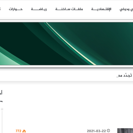
ي ودولي
اﻹقتـصاديـــة
ملفــات سـاخنـــة
ريـاضـــــة
حـــوارات
ك
جدِّد معادلةَ الردع
أخ
772
2021-03-22