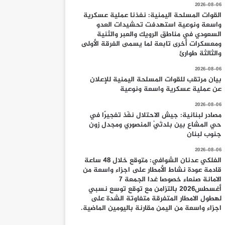
2026-08-06
القوات المسلحة اليمنية: نفذنا عملية عسكرية
واسعة ونوعية استهدفت تحشيدات العدو
السعودي في مناطق الرويك والعبر والثنية
ومعسكرات أخرى تابعة لما يسمى الفرقة الأولى
والثالثة طوارئ
2026-08-06
بيان مرتقب للقوات المسلحة اليمنية للإعلان
عن عملية عسكرية واسعة ونوعية
2026-08-06
مصادر لبنانية: جيش الاحتلال نفّذ تفجيرًا في
حي المشاع بين بلدتَيْ المنصوري ومجدل زون
جنوب لبنان
2026-08-06
الفلكي عدنان الشوافي: متوقع خلال 48 ساعة
قادمة عودة نشاط الأمطار على اجزاء واسعة من
الامانة صنعاء خصوصا غدا الجمعة 7
أغسطس2026 بالتزامن مع توقع توسع نسبي
لهطول الامطار المتفرقة متفاوتة الشدة على
اجزاء واسعة من اليمن مقارنة باليومين الماضية.