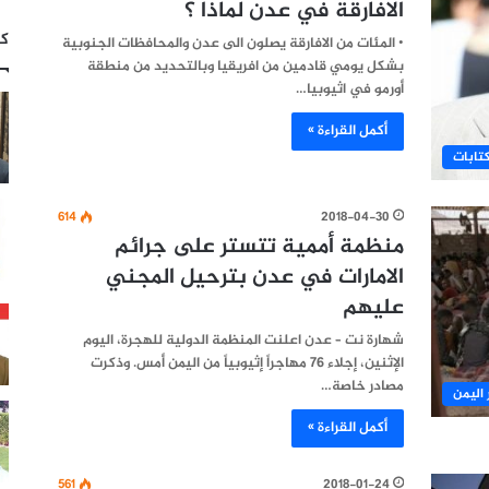
الافارقة في عدن لماذا ؟
كت
• المئات من الافارقة يصلون الى عدن والمحافظات الجنوبية
بشكل يومي قادمين من افريقيا وبالتحديد من منطقة
أورمو في اثيوبيا…
أكمل القراءة »
تابات
614
2018-04-30
منظمة أممية تتستر على جرائم
الامارات في عدن بترحيل المجني
عليهم
شهارة نت – عدن اعلنت المنظمة الدولية للهجرة، اليوم
الإثنين، إجلاء 76 مهاجراً إثيوبياً من اليمن أمس. وذكرت
مصادر خاصة…
 اليمن
أكمل القراءة »
561
2018-01-24