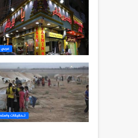
عربي 
تـحقيقات واستط