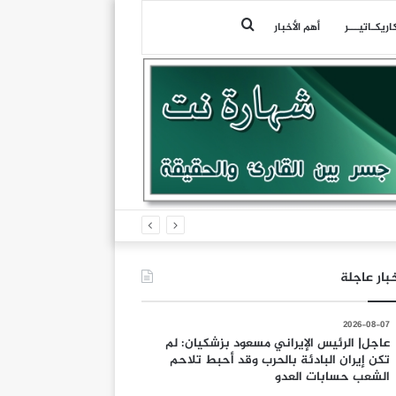
بحث
اريكـاتيـــر
أهم الأخبار
عن
بار عاجلة
2026-08-07
عاجل| الرئيس الإيراني مسعود بزشكيان: لم
تكن إيران البادئة بالحرب وقد أحبط تلاحم
الشعب حسابات العدو