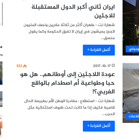
ايران ثاني أكبر الدول المستقبلة
للاجئين
شهارة نت – طهران أكثر من ثلاثة ملايين ونصف المليون
لاجئ يعيشون في إيران لا تفرق الحكومة وكما يقول
منسق…
مل
ودولي
أكمل القراءة »
533
2017-10-17
عودة اللاجئين إلى أوطانهم.. هل هو
حبا وطواعية أم اصطدام بالواقع
الغربي؟!
شهارة نت – استطلاع : مغادرة الوطن الأم بطبيعة الحال
قاسية فكيف إذا ما كانت تحت ظروف استثنائية مثل
الحرب…
لاعات
أكمل القراءة »