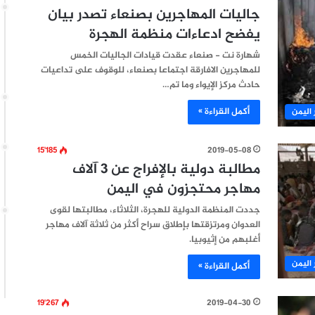
جاليات المهاجرين بصنعاء تصدر بيان
يفضح ادعاءات منظمة الهجرة
شهارة نت - صنعاء عقدت قيادات الجاليات الخمس
للمهاجرين الافارقة اجتماعا بصنعاء، للوقوف على تداعيات
حادث مركز الإيواء وما تم…
أكمل القراءة »
 اليمن
15٬185
2019-05-08
مطالبة دولية بالإفراج عن 3 آلاف
مهاجر محتجزون في اليمن
جددت المنظمة الدولية للهجرة، الثلاثاء، مطالبتها لقوى
العدوان ومرتزقتها بإطلاق سراح أكثر من ثلاثة آلاف مهاجر
أغلبهم من إثيوبيا.
 اليمن
أكمل القراءة »
19٬267
2019-04-30