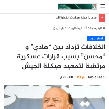
القائمة
عاجل| هيئة عمليات التجارة البحرية البريطانية: تلقينا بلاغا عن حادث وقع على بعد 11 ميلا بحريا شمال شرق ليما في عمان
الرئيسية
/
أخبار وتقارير
/
أخبار اليمن
أخبار اليمن
الخلافات تزداد بين “هادي” و
“محسن” بسبب قرارات عسكرية
مرتقبة لتمهيد هيكلة الجيش
2013-01-06
508
3 دقائق