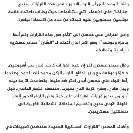
واشار المصدر الى أن اللواء الاحمر يرفض هذه القرارات, ويبدي
اعتراضا?ٍ على الاسماء التي ستشملها, حيث يطالب باعتماد قائمة
مرشحين محسوبين عليه كبدلاء من عدد من الاسماء الجاهزة.
وادى اعتراض علي محسن الى “تأخر صور هذه القرارات رغم أنها
جاهزة وموقعة”? وهو الامر الذي أكدته لـ “الشارع” مصادر عسكرية
سياسية متطابقة.
وقال مصدر عسكري آخر إن هذه القرارات كانت, قبل نحو أسبوعين,
جاهزة وموقعة مع وزير الدفاع, اللواء الركن محمد ناصر أحمد, وعندما
رآها اللواء علي محسن أبدى اعتراضه عليها, وتصاعدت الازمة بينه
وبين هادي, وهي الازمة التي تفجرت, منتصف الشهر الماضي, قبل
أيام من صدور قرارات الهيكلة, على ذمة رفض اللواء الاحمر إلغاء
الفرقة الاولى مدرع, وتقسيم المنطقة الشمالية الغربية الى
منطقتين عسكريتين.
وأضاف المصدر: “القرارات العسكرية الجديدة ستتضمن تعيينات في