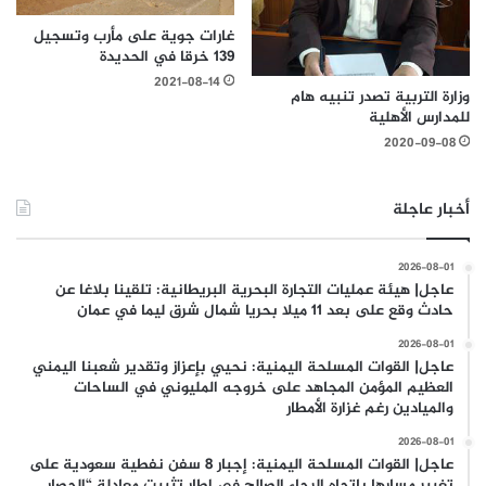
غارات جوية على مأرب وتسجيل
139 خرقا في الحديدة
2021-08-14
وزارة التربية تصدر تنبيه هام
للمدارس الأهلية
2020-09-08
أخبار عاجلة
2026-08-01
عاجل| هيئة عمليات التجارة البحرية البريطانية: تلقينا بلاغا عن
حادث وقع على بعد 11 ميلا بحريا شمال شرق ليما في عمان
2026-08-01
عاجل| القوات المسلحة اليمنية: نحيي بإعزاز وتقدير شعبنا اليمني
العظيم المؤمن المجاهد على خروجه المليوني في الساحات
والميادين رغم غزارة الأمطار
2026-08-01
عاجل| القوات المسلحة اليمنية: إجبار 8 سفن نفطية سعودية على
تغيير مسارها باتجاه الرجاء الصالح في إطار تثبيت معادلة “الحصار