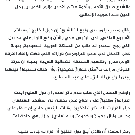
والشيخ صادق الأحمر, وأخوة هاشم الأحمر, وزاره, الخميس, رجل
الدين عبد المجيد الزنداني.
وقال مصدر دبلوماسي رفيع لـ”الشارع” إن دول الخليج توسطت,
الأسبوع الماضي, لدى الرئيس هادي بشأن وضع اللواء علي محسن,
الذي رجح المصدر انه طلب من المملكة العربية السعودية, ودولة
قطر, التدخل لدى هادي للتراجع عن قراراته التي قضت بإلغاء الفرقة
الاولى مدرع, وتقسيم المنطقة الشمالية الغربية, بحجة ان حركة
الحوثي مازالت ت?ْمثل خطرا?ٍ حقيقيا?ٍ, وأن هناك تنسيقا?ٍ بينهما
وبين الرئيس السابق, علي عبدالله صالح.
واوضح المصدر, الذي طلب عدم ذكر اسمه, ان دول الخليج ابدت
اعتراضا?ٍ مهذبا?ٍ على اخراج علي محسن من المشهد السياسي
جراء القرارات العسكرية الاخيرة, وقالت للرئيس هادي إن “بقاء علي
محسن مازال مهما?ٍ ويخدمه”, وانه (هادي) “مازال في حاجة له”.
وذكر المصدر أن هادي أبلغ دول الخليج أن قراراته جاءت تلبية