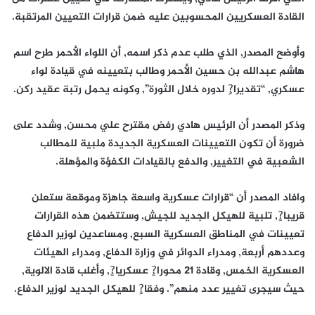
القادة العسكريين المحسوبين عليه ضمن قرارات التعيين المرتقبة.
وأوضح المصدر, الذي طلب عدم ذكر اسمه, أن اللواء الأحمر طرح اسم
هاشم عبدالله بن حسين الأحمر وطالب بتعيينه في قيادة لواء
عسكري, “تقديرا?ٍ لدوره خلال الثورة”, وكونه يحمل رتبة عقيد ركن.
وذكر المصدر أن الرئيس هادي رفض مقترح علي محسن, وشدد على
ضرورة أن تكون التعيينات العسكرية الجديدة ملبية للمطالب
الشعبية في التغيير, والدفع بالقيادات الكفؤة والمؤهلة.
وافاد المصدر أن “قرارات عسكرية واسعة جاهزة وموقعة ستعلن
قريبا?ٍ, تلبية للهيكل الجديد للجيش, وستتضمن هذه القرارات
تعيينات في المناطق العسكرية السبع, ومساعدين لوزير الدفاع
وعددهم أربعة, ومدراء الدوائر في وزارة الدفاع, ومدراء الهيئات
العسكرية الخمس, وقادة 21 محورا?ٍ عسكريا?ٍ, وأغلب قادة الالوية,
حيث سيجرى تغيير عدد منهم”. وفقا?ٍ للهيكل الجديد لوزير الدفاع.