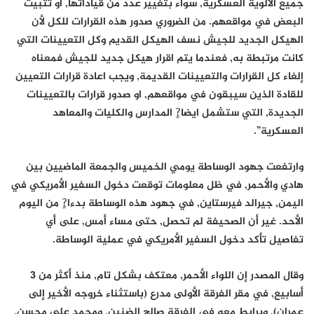
جميع الالوية العسكرية, سواء بتغيير عدد من قياداتها, او تثبيت
البعض في مواقعهم. من الضروري صدور هذه القرارات للكل لأن
الهيكل الجديد للجيش نسف الهيكل القديم وكل التعيينات التي
كانت مرتبطة به, فعندما يتم اقرار هيكل جديد للجيش فمعناه
إلغاء كل القرارات والتعيينات القديمة, ويجب اعادة قرارات التعيين
للقادة الذين سيبقون في مواقعهم, او صدور قرارات بالتعيينات
الجديدة, التي ستشمل ايضا?ٍ المدارس والكليات والمعاهد
العسكرية”.
وارتفعت جهود الوساطة يومي الخميس والجمعة الماضيين بين
هادي والأحمر, في ظل معلومات توقعت دخول السفير الأمريكي في
اليمن, جيرالد فيرستاين, في جهود هذه الوساطة بدءا?ٍ من اليوم
الأحد. غير أن الصحيفة لم تحصل, حتى مساء أمس, على أي
تفاصيل تأكد دخول السفير الأمريكي في عملية الوساطة.
وقال المصدر إن اللواء الأحمر, معتكف بشكل تام, منذ أكثر من 3
أسابيع, في مقر الفرقة الأولى مدرع (باستثناء خروجه الأخير إلى
عمران), ويرابط معه في الفرقة صالح الضنين, ومحمد علي محسن,