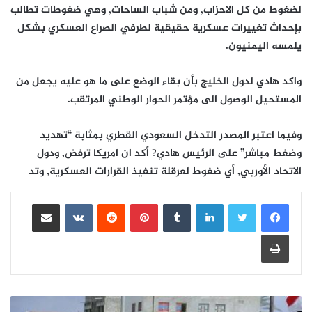
لضغوط من كل الاحزاب, ومن شباب الساحات, وهي ضغوطات تطالب
بإحداث تغييرات عسكرية حقيقية لطرفي الصراع العسكري بشكل
يلمسه اليمنيون.
واكد هادي لدول الخليج بأن بقاء الوضع على ما هو عليه يجعل من
المستحيل الوصول الى مؤتمر الحوار الوطني المرتقب.
وفيما اعتبر المصدر التدخل السعودي القطري بمثابة “تهديد
وضغط مباشر” على الرئيس هادي? أكد ان امريكا ترفض, ودول
الاتحاد الأوربي, أي ضغوط لعرقلة تنفيذ القرارات العسكرية, وتد
لينكدإن
بينتيريست
مشاركة عبر البريد
طباعة