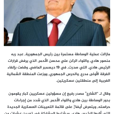
مازالت عملية الوساطة مستمرة بين رئيس الجمهورية, عبد ربه
منصور هادي, واللواء الركن علي محسن الأحمر, الذي يرفض قرارات
الرئيس هادي, التي صدرت, في 19 ديسمبر الماضي, وقضت بإلغاء
الفرقة الأولى مدرع, والحرس الجمهوري, ووزعت المنطقة الشمالية
الغربية إلى منطقتين عسكريتين.
وقال لـ “الشارع” مصدر رفيع إن مسؤولين عسكريين كبار يقومون
بدور الوساطة بين هادي واللواء الأحمر, الذي شدد من إجراءات
حراسته, ويتعرض أيضا?ٍ على قائمة التعيينات العسكرية الجديدة
التي أقرها الرئيس هادي, ويشترط المشاركة في تعيين عشرات من