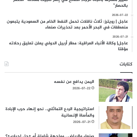
بالحصار”
2026-07-22
عاجل | رويترز: ثلاث ناقلات تحمل النفط الخام من السعودية يتبعون
منعطفات في البحر الأحمر بعد تحذيرات صنعاء
2026-07-21
عاجل| وكالة الأنباء العراقية: مطار أربيل الدولي يعلن تعليق رحلاته
مؤقتا
كتابات
اليمن يدافع عن نفسه
2026-07-22
استراتيجية الردع التماثلي.. نحو إنهاء حرب الإبادة
والمأساة الإنسانية
2026-07-21
صنعاء والرياض.. مواجهة شاملة أم «حل إجباري»؟