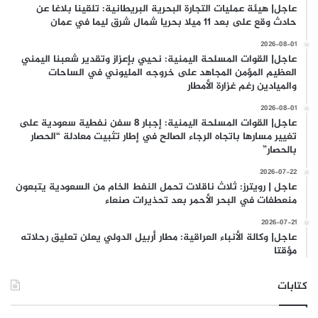
عاجل| هيئة عمليات التجارة البحرية البريطانية: تلقينا بلاغا عن
حادث وقع على بعد 11 ميلا بحريا شمال شرق ليما في عمان
2026-08-01
عاجل| القوات المسلحة اليمنية: نحيي بإعزاز وتقدير شعبنا اليمني
العظيم المؤمن المجاهد على خروجه المليوني في الساحات
والميادين رغم غزارة الأمطار
2026-08-01
عاجل| القوات المسلحة اليمنية: إجبار 8 سفن نفطية سعودية على
تغيير مسارها باتجاه الرجاء الصالح في إطار تثبيت معادلة “الحصار
بالحصار”
2026-07-22
عاجل | رويترز: ثلاث ناقلات تحمل النفط الخام من السعودية يتبعون
منعطفات في البحر الأحمر بعد تحذيرات صنعاء
2026-07-21
عاجل| وكالة الأنباء العراقية: مطار أربيل الدولي يعلن تعليق رحلاته
مؤقتا
كتابات