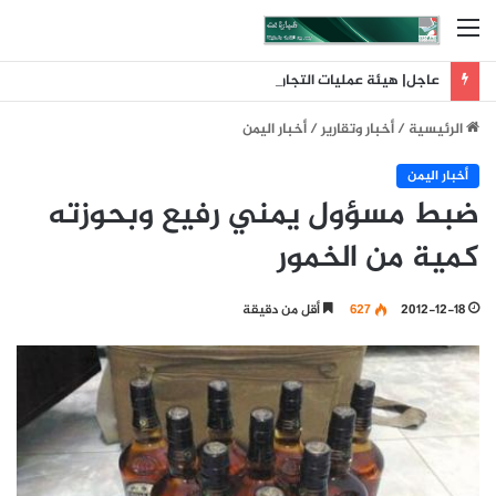
القائمة
عاجل| هيئة عمليات التجارة البحرية البريطانية: تلقينا بلاغا عن حادث وقع على بعد 11 ميلا بحريا شمال شرق ليما في عمان
الرئيسية
/
أخبار وتقارير
/
أخبار اليمن
أخبار اليمن
ضبط مسؤول يمني رفيع وبحوزته
كمية من الخمور
2012-12-18
627
أقل من دقيقة