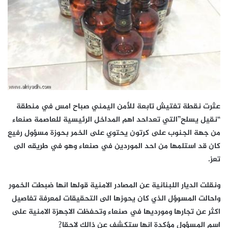
عثرت نقطة تفتيش تابعة للأمن اليمني صباح امس في منطقة
“نقيل يسلح”التي تعداحد اهم المداخل الرئيسية للعاصمة صنعاء
من جهة الجنوب على كرتون يحتوي على الخمر بحوزة مسؤول رفيع
كان قد استلمها من احد الموردين في صنعاء وهو في طريقه الى
تعز.
ونقلت الديار اللبنانية عن المصادر الامنية قولها انها ضبطت الخمور
واحالت المسوؤل الذي كان يحوزها الى التحقيقات لمعرفة تفاصيل
اكثر عن تجارها ومورديها في صنعاء وتحفظت الاجهزة الامنية على
اسم المسؤول مؤكدة انها ستكشف عن ذالك لاحقا?ٍ