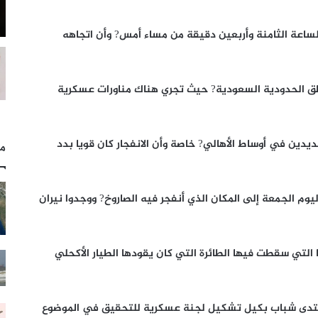
لساعة الثامنة وأربعين دقيقة من مساء أمس? وأن اتجاهه
طق الحدودية السعودية? حيث تجري هناك مناورات عسكرية
يدين في أوساط الأهالي? خاصة وأن الانفجار كان قويا بدد
مل
يوم الجمعة إلى المكان الذي أنفجر فيه الصاروخ? ووجدوا نيران
لتي سقطت فيها الطائرة التي كان يقودها الطيار الأكحلي
نتدى شباب بكيل تشكيل لجنة عسكرية للتحقيق في الموضوع