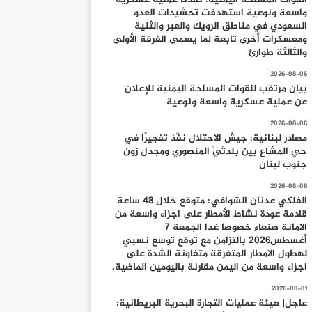
واسعة ونوعية استهدفت تحشيدات العدو
السعودي في مناطق الرويك والعبر والثنية
ومعسكرات أخرى تابعة لما يسمى الفرقة الأولى
والثالثة طوارئ
2026-08-06
بيان مرتقب للقوات المسلحة اليمنية للإعلان
عن عملية عسكرية واسعة ونوعية
2026-08-06
مصادر لبنانية: جيش الاحتلال نفّذ تفجيرًا في
حي المشاع بين بلدتَيْ المنصوري ومجدل زون
جنوب لبنان
2026-08-06
الفلكي عدنان الشوافي: متوقع خلال 48 ساعة
قادمة عودة نشاط الأمطار على اجزاء واسعة من
الامانة صنعاء خصوصا غدا الجمعة 7
أغسطس2026 بالتزامن مع توقع توسع نسبي
لهطول الامطار المتفرقة متفاوتة الشدة على
اجزاء واسعة من اليمن مقارنة باليومين الماضية.
2026-08-01
عاجل| هيئة عمليات التجارة البحرية البريطانية: