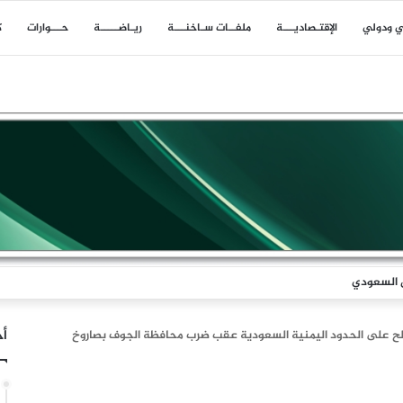
ي ودولي
اﻹقتـصاديـــة
ملفــات سـاخنـــة
ريـاضـــــة
حـــوارات
ك
السعودي عقب ضربة الرويك والعبر والثنية والوديعة
أخ
 على الحدود اليمنية السعودية عقب ضرب محافظة الجوف بصاروخ