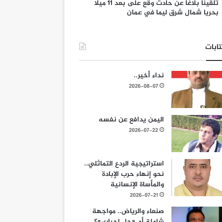
تلقينا بلاغا عن حادث وقع على بعد 11 ميلا
بحريا شمال شرق ليما في عمان
ابات
نداء أخير..
2026-08-07
اليمن يدافع عن نفسه
2026-07-22
استراتيجية الردع التماثلي..
نحو إنهاء حرب الإبادة
والمأساة الإنسانية
2026-07-21
صنعاء والرياض.. مواجهة
شاملة أم «حل إجباري»؟