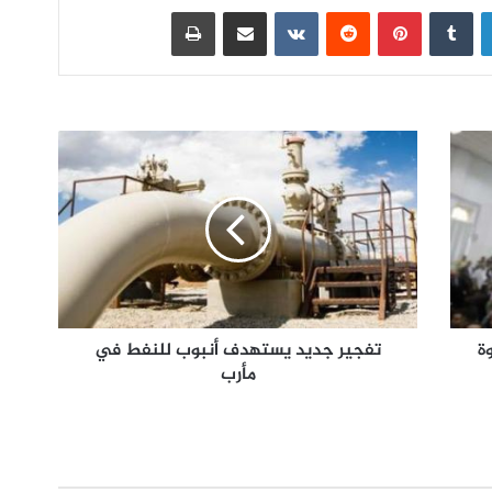
لينكدإن
بينتيريست
مشاركة عبر البريد
طباعة
ة
تفجير جديد يستهدف أنبوب للنفط في
مأرب