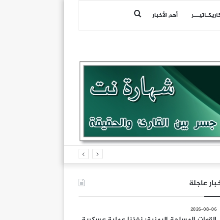
بحث
اريكـاتيـــر
أهم الأخبار
عن
بار عاجلة
2026-08-06
القوات المسلحة اليمنية: نفذنا عملية عسكرية