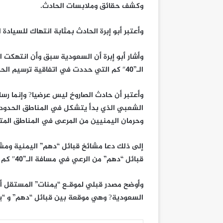
وكشف حقائق وملابسات الحادث.
وأعتبر أبو إبرة الحادث بمثابة انتهاك للسيادة
وأشار أبو إبرة أن السعودية سبق وأن انتهكت ا
الـ”40″ كم التي حددت في اتفاقية ترسيم الحدود بين البلدين كمنطقة للرعي.
وأعتبر أن حادث الصاروخ ليس عرضيا? وإنما رس
الشعبي الذي بدأ يتشكل في المناطق الحدودية 
وحرمان اليمنيين من المرعى في المناطق المت
إلى ذلك دعا مشائخ قبائل “دهم” اليمنية ومش
قبائل “دهم” من الرعي في مسافة الـ”40″ كم المحددة للرعي بموجب اتفاقية ترسيم الحدود.
وأوضح مصدر قبلي لموقـع “يمنات” المستقل أن
السعودية? وهي موقعة بين قبائل “دهم” و “يا