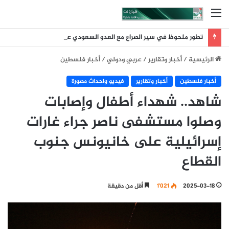
القائمة
تطور ملحوظ في سير الصراع مع العدو السعودي عقب ضربة الرويك والعبر والثنية والوديعة
الرئيسية
/
أخبار وتقارير
/
عربي ودولي
/
أخبار فلسطين
أخبار فلسطين
أخبار وتقارير
فيديو واحداث مصورة
شاهد.. شهداء أطفال وإصابات
وصلوا مستشفى ناصر جراء غارات
إسرائيلية على خانيونس جنوب
القطاع
2025-03-18
1٬021
أقل من دقيقة