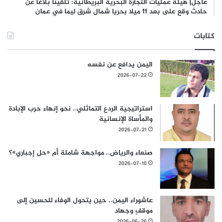
عاجل| هيئة عمليات التجارة البحرية البريطانية: تلقينا بلاغا عن
حادث وقع على بعد 11 ميلا بحريا شمال شرق ليما في عمان
كتابات
اليمن يدافع عن نفسه
2026-07-22
استراتيجية الردع التماثلي.. نحو إنهاء حرب الإبادة
والمأساة الإنسانية
2026-07-21
صنعاء والرياض.. مواجهة شاملة أم «حل إجباري»؟
2026-07-10
عاشوراء اليمن.. حين يتحول الوفاء للحسين إلى
موقفٍ وجهاد
2026-06-26