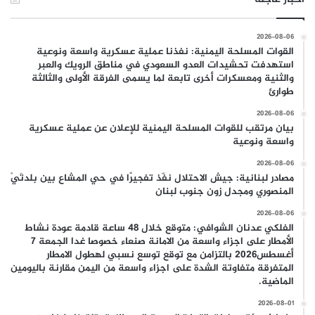
2026-08-06
القوات المسلحة اليمنية: نفذنا عملية عسكرية واسعة ونوعية
استهدفت تحشيدات العدو السعودي في مناطق الرويك والعبر
والثنية ومعسكرات أخرى تابعة لما يسمى الفرقة الأولى والثالثة
طوارئ
2026-08-06
بيان مرتقب للقوات المسلحة اليمنية للإعلان عن عملية عسكرية
واسعة ونوعية
2026-08-06
مصادر لبنانية: جيش الاحتلال نفّذ تفجيرًا في حي المشاع بين بلدتَيْ
المنصوري ومجدل زون جنوب لبنان
2026-08-06
الفلكي عدنان الشوافي: متوقع خلال 48 ساعة قادمة عودة نشاط
الأمطار على اجزاء واسعة من الامانة صنعاء خصوصا غدا الجمعة 7
أغسطس2026 بالتزامن مع توقع توسع نسبي لهطول الامطار
المتفرقة متفاوتة الشدة على اجزاء واسعة من اليمن مقارنة باليومين
الماضية.
2026-08-01