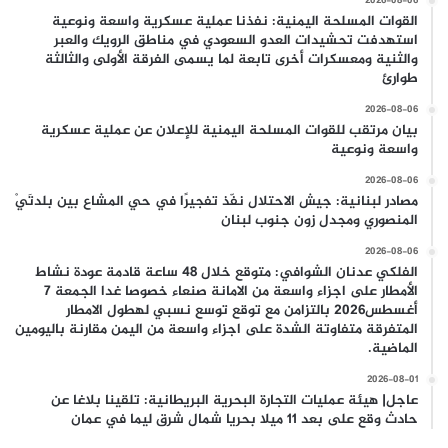
2026-08-06
القوات المسلحة اليمنية: نفذنا عملية عسكرية واسعة ونوعية
استهدفت تحشيدات العدو السعودي في مناطق الرويك والعبر
والثنية ومعسكرات أخرى تابعة لما يسمى الفرقة الأولى والثالثة
طوارئ
2026-08-06
بيان مرتقب للقوات المسلحة اليمنية للإعلان عن عملية عسكرية
واسعة ونوعية
2026-08-06
مصادر لبنانية: جيش الاحتلال نفّذ تفجيرًا في حي المشاع بين بلدتَيْ
المنصوري ومجدل زون جنوب لبنان
2026-08-06
الفلكي عدنان الشوافي: متوقع خلال 48 ساعة قادمة عودة نشاط
الأمطار على اجزاء واسعة من الامانة صنعاء خصوصا غدا الجمعة 7
أغسطس2026 بالتزامن مع توقع توسع نسبي لهطول الامطار
المتفرقة متفاوتة الشدة على اجزاء واسعة من اليمن مقارنة باليومين
الماضية.
2026-08-01
عاجل| هيئة عمليات التجارة البحرية البريطانية: تلقينا بلاغا عن
حادث وقع على بعد 11 ميلا بحريا شمال شرق ليما في عمان