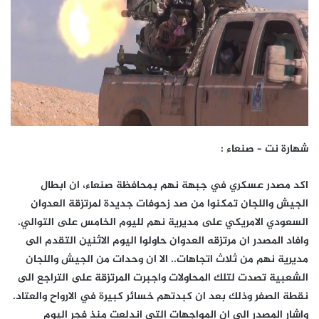
شهارة نت – صنعاء :
اكد مصدر عسكري في جبهة نهم بمحافظة صنعاء، ان ابطال
الجيش واللجان تمكنوا من صد زحوفات جديدة لمرتزقة العدوان
السعودي الامريكي على مديرية نهم لليوم الخامس على التوالي.
وافاد المصدر ان مرتزقه العدوان حاولوا اليوم الاثنين التقدم الى
مديرية نهم من ثلاث اتجاهات.. الا ان وحدات من الجيش واللجان
الشعبية تصدت لتلك المحاولات واجبرت المرتزقة على التراجع الى
نقطة الصفر وذلك بعد ان كبدتهم خسائر كبيرة في الارواح والعتاد.
واشار المصدر الى ان المواجهات التي اندلعت منذ فجر اليوم