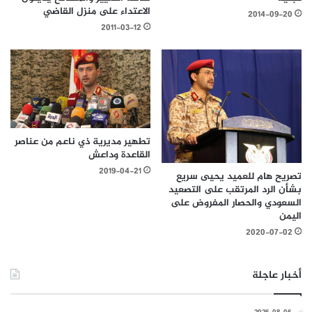
الاعتداء على منزل القاضي
2014-09-20
2011-03-12
تطهير مديرية ذي ناعم من عناصر
القاعدة وداعش
2019-04-21
تصريح هام للعميد يحيى سريع
بشأن الرد المرتقب على التصعيد
السعودي والحصار المفروض على
اليمن
2020-07-02
أخبار عاجلة