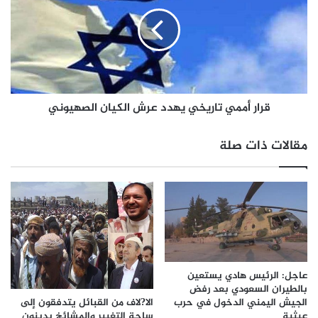
قرار أممي تاريخي يهدد عرش الكيان الصهيوني
مقالات ذات صلة
عاجل: الرئيس هادي يستعين
بالطيران السعودي بعد رفض
الا?لاف من القبائل يتدفقون إلى
الجيش اليمني الدخول في حرب
ساحة التغيير والمشائخ يدينون
عبثية