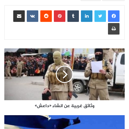
لينكدإن
بينتيريست
مشاركة عبر البريد
طباعة
وثائق غربية عن انشاء «داعش»