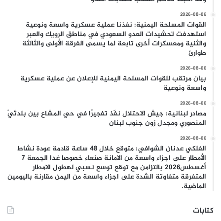
2026-08-06
القوات المسلحة اليمنية: نفذنا عملية عسكرية واسعة ونوعية
استهدفت تحشيدات العدو السعودي في مناطق الرويك والعبر
والثنية ومعسكرات أخرى تابعة لما يسمى الفرقة الأولى والثالثة
طوارئ
2026-08-06
بيان مرتقب للقوات المسلحة اليمنية للإعلان عن عملية عسكرية
واسعة ونوعية
2026-08-06
مصادر لبنانية: جيش الاحتلال نفّذ تفجيرًا في حي المشاع بين بلدتَيْ
المنصوري ومجدل زون جنوب لبنان
2026-08-06
الفلكي عدنان الشوافي: متوقع خلال 48 ساعة قادمة عودة نشاط
الأمطار على اجزاء واسعة من الامانة صنعاء خصوصا غدا الجمعة 7
أغسطس2026 بالتزامن مع توقع توسع نسبي لهطول الامطار
المتفرقة متفاوتة الشدة على اجزاء واسعة من اليمن مقارنة باليومين
الماضية.
كتابات