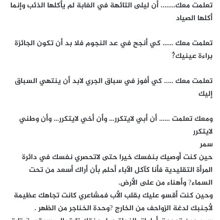
تعلمت معك…….. أن ليلى التائهة في الغابة لم يأكلها الذئب وإنما
أكلها الصياد
تعلمت معك …… كي أنجح في عد النجوم فلا بد أن تكون الجائزة
براءة عينيك?ُ
تعلمت معك ….. كي أفوز في سباق الجري لابد أن ينتهي السباق
إليك
ومعك تعلمت …… أن أبي لايتكرر… وأن أخي لايتكرر… وأن وطني
لايتكرر
سمر
حين كنت أوصيك بنفسك خيرا حتى لاتحصري نفسك في دائرة
المرأة التقليدية فأنا كآكل الآباء أحلم بأن أراك أسعد من تحت
السماء? وأهناء من على الأرض.
وحين كنت أقسو عليك بقلب الأب فمشاعري كانت تجاهك عظيمة
لأجنبك لدغة الزواحف من الخارج ?وحدة الخناجر من الظهر .