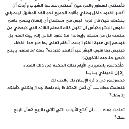
فأعدتني لسطور والدي حين أخذتني حماسة الشباب وأردت أن
أكسر القيود داخل وطني وأقود الجميع نحو الغد المشرق ليبصرني
بحكمته حين قال لي:( ليس في مستطاع أي إنسان يحمي مافي
نفوس البشر ولابأس أن تكون ذلك المعلم القائد الذي لايعطي من
حكمته بل من محبته وإيمانه? فلا تقود الناس إلى بيت العلم بل
قودهم إلى عتبة الفكر? وسط أنغام تغنى بها عبر هذا الفضاء
فينبض بها قلوب البشر عبر أذانهم فتردده?ْ معك ?فالملهم يابني
لايعير جناحيه للآخرين.)
فأخذتني ياصغيرتي الأيام بتلك الحكمة في ذلك الفضاء
إلا إن ناديتني بــابــا
فحصرتني في دائرة الإيمان بك والحب لك
فتعلمت معك …… أن ثمن الاحتفاظ بك باهظ جدا?ِ ولكني لاأملكه
إلا معك?ُ
تعلمت معك ……. أن أفتح الأبواب التي تأتي بالريح لأسأل الريح
عنك?ُ