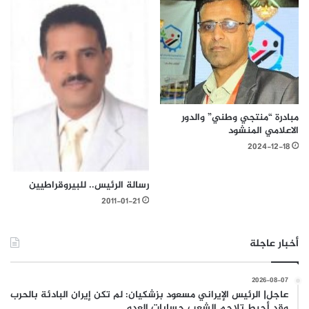
مبادرة “منتجي وطني” والدور
الاعلامي المنشود
2024-12-18
رسالة الرئيس.. للبيروقراطيين
2011-01-21
أخبار عاجلة
2026-08-07
عاجل| الرئيس الإيراني مسعود بزشكيان: لم تكن إيران البادئة بالحرب
وقد أحبط تلاحم الشعب حسابات العدو