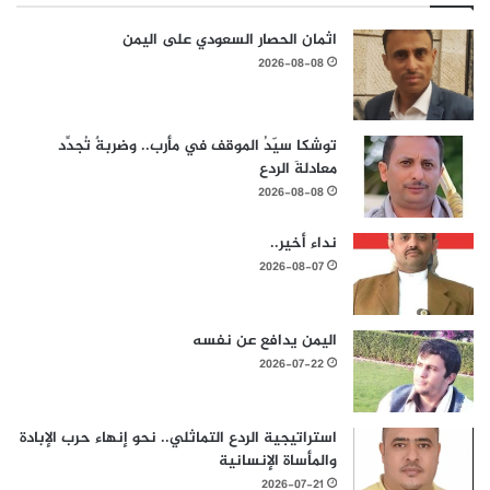
اثمان الحصار السعودي على اليمن
2026-08-08
توشكا سيّدُ الموقف في مأرب.. وضربةٌ تُجدِّد
معادلةَ الردع
2026-08-08
نداء أخير..
2026-08-07
اليمن يدافع عن نفسه
2026-07-22
استراتيجية الردع التماثلي.. نحو إنهاء حرب الإبادة
والمأساة الإنسانية
2026-07-21