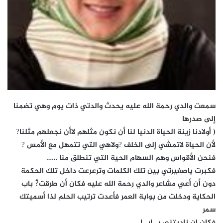
سمعت والدي رحمة الله عليه يحدث والدتي ذات يوم وهي تضمنا
إلى صدرها
( أولادنا زينة الحياة الدنيا لنا أن نكون مثلهم لاأن نجعلهم مثلنا?
لأن الحياة لاتمشي إلى الخلف ?ولاهي التي تتمهل مع الأمس ?
فنحن الأقواس وهم السهام الحية التي تنطلق منا ……
فكبرت ياصغيرتي بين تلك الكلمات وترعرعت داخل تلك الحكمة
دون أن أعي مشاعر والدي رحمة الله عليه فكان أن طرقت?ُ باب
الحكاية ودخلت من بوابة العمر فأعدت ترتيب الحلم لذا أسميتك
سمر
فكان ان ناديتني بــابــا