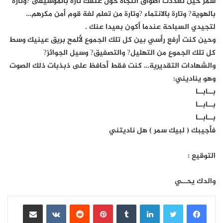
سمر حين تعددت أطواق النجاة حول عنقك تارة بالموسيقى ?وتارة
بالهوية? وتارة بالانتماء ?وتارة من تعلم لغة قوم أمن مكرهم…
لتجيدي السباحة عندما أكون بعيدا عنك .
وحين كنت أرفع رأسي بين كل تلك الجموع لألمح بريق عينيك وسط
كل تلك الجموع من التهليل? والتصفيق? وسيل الجوائز?
والشهادات التقديرية… كنت فقط أحافظ على ذبذبات ذلك الصوت
وهو يناديني:
بــابــا
بــابــا
بــابــا
فأجيبك ( لبيك سمر ) هل ناديتني
التوقيع :
والدك يحــي
لينكدإن
بينتيريست
مشاركة عبر البريد