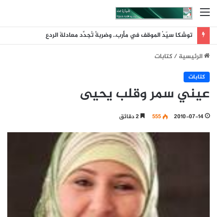
القائمة
توشكا سيّدُ الموقف في مأرب.. وضربةٌ تُجدِّد معادلةَ الردع
الرئيسية
/
كتابات
كتابات
عيني سمر وقلب يحيى
2010-07-14
555
2 دقائق