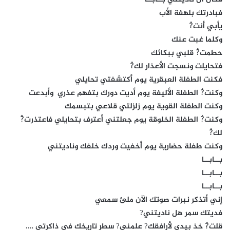
فبادرتك بلهفة الأب
يأبي أنت?ُ
وكلما غبت عنك
حطمت?ُ قلبي ببكائك
فتحايلت ونسجت الأعذار لك?ُ
فكنت الطفلة العبقرية يوم أكتشفتي تحايلي
وكنت?ُ الطفلة الأليفة يوم أديت دورك بتفهم عذري وأبدعت
وكنت الطفلة القوية يوم زلزلتي قلاعي بتبسمك
وكنت?ُ الطفلة الخلوقة يوم جعلتني أعترف بتحايلي فاعتذرت?ْ
لك?ُ
وكنت طفلة حضارية يوم أخفيت وردك خلفك وناديتني
بــابــا
بــابــا
بــابــا
إني أتذكر نبرات صوتك الآن ملئ سمعي
فديتك سمر هل ناديتني?
قلت?ُ خذ بيدي لأرافقك? علمني? سطر تاريخك في ذاكرتي ….