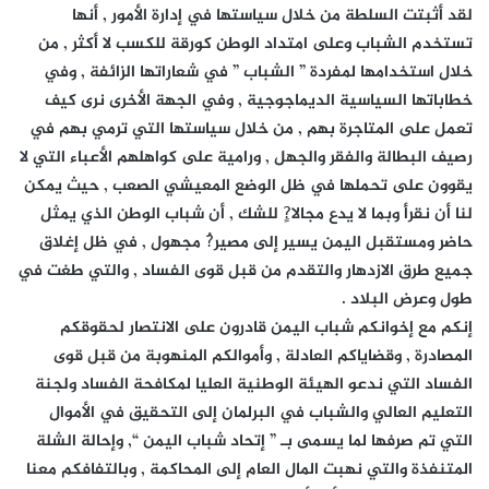
لقد أثبتت السلطة من خلال سياستها في إدارة الأمور , أنها
تستخدم الشباب وعلى امتداد الوطن كورقة للكسب لا أكثر , من
خلال استخدامها لمفردة ” الشباب ” في شعاراتها الزائفة , وفي
خطاباتها السياسية الديماجوجية , وفي الجهة الأخرى نرى كيف
تعمل على المتاجرة بهم , من خلال سياستها التي ترمي بهم في
رصيف البطالة والفقر والجهل , ورامية على كواهلهم الأعباء التي لا
يقوون على تحملها في ظل الوضع المعيشي الصعب , حيث يمكن
لنا أن نقرأ وبما لا يدع مجالا?ٍ للشك , أن شباب الوطن الذي يمثل
حاضر ومستقبل اليمن يسير إلى مصير?ُ مجهول , في ظل إغلاق
جميع طرق الازدهار والتقدم من قبل قوى الفساد , والتي طغت في
طول وعرض البلاد .
إنكم مع إخوانكم شباب اليمن قادرون على الانتصار لحقوقكم
المصادرة , وقضاياكم العادلة , وأموالكم المنهوبة من قبل قوى
الفساد التي ندعو الهيئة الوطنية العليا لمكافحة الفساد ولجنة
التعليم العالي والشباب في البرلمان إلى التحقيق في الأموال
التي تم صرفها لما يسمى بـ ” إتحاد شباب اليمن “, وإحالة الشلة
المتنفذة والتي نهبت المال العام إلى المحاكمة , وبالتفافكم معنا