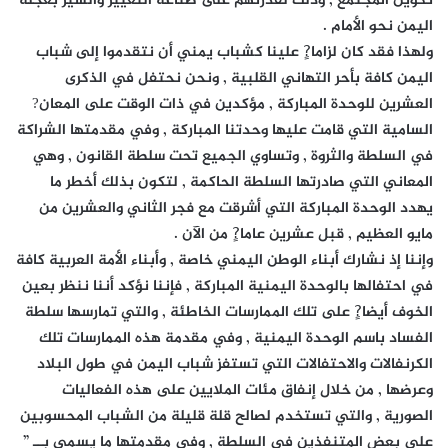
تكوين المجتمع , وذلك لقدرتهم على صناعة التغيير والسير بعجلة
اليمن نحو الأمام .
ولهذا فقد كان لزاما?ٍ علينا كشباب يمني أن نتقدموا إلى شباب
اليمن كافة بأحر التهاني القلبية , ونحن نحتفل في الذكرى
العشرين للوحدة المباركة , مؤكدين في ذات الوقت على المعان?
السامية التي قامت عليها وحدتنا المباركة , وفي مقدمتها الشراكة
في السلطة والثروة , وتساوي الجميع تحت سلطة القانون , وهي
المعاني التي صادرتها السلطة الحاكمة , لتكون بذلك أخطر ما
يهدد الوحدة المباركة التي أشرقت مع فجر الثاني والعشرين من
مايو العظيم , قبل عشرين عاما?ٍ من الآن .
وإننا إذ نشارك أبناء الوطن اليمني خاصة , وأبناء الأمة العربية كافة
في احتفالها بالوحدة اليمنية المباركة , فإننا نؤكد أننا ننظر بعين
الخوف أيضا?ٍ على تلك الممارسات الخاطئة , والتي تمارسها سلطة
الفساد باسم الوحدة اليمنية , وفي مقدمة هذه الممارسات تلك
الكرنفالات والاحتفالات التي تستفز شباب اليمن في طول البلاد
وعرضها , من خلال إنفاق مئات الملايين على هذه الفعاليات
الصورية , والتي تستخدم لصالح قلة قليلة من الشباب المحسوبين
على بعض المتنفذين في السلطة , وفي مقدمتها ما يسمى بــ ”