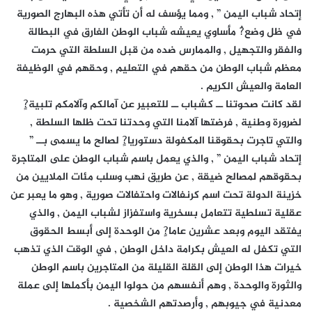
إتحاد شباب اليمن ” , ومما يؤسف له أن تأتي هذه البهارج الصورية
في ظل وضع?ُ مأساوي يعيشه شباب الوطن الغارق في البطالة
والفقر والتجهيل , والممارس ضده من قبل السلطة التي حرمت
معظم شباب الوطن من حقهم في التعليم , وحقهم في الوظيفة
العامة والعيش الكريم .
لقد كانت صحوتنا ــ كشباب ــ للتعبير عن آمالكم وآلامكم تلبية?ٍ
لضرورة وطنية , فرضتها آلامنا التي وحدتنا تحت ظلها السلطة ,
والتي تاجرت بحقوقنا المكفولة دستوريا?ٍ لصالح ما يسمى بــ ”
إتحاد شباب اليمن ” , والذي يعمل باسم شباب الوطن على المتاجرة
بحقوقهم لمصالح ضيقة , عن طريق نهب وسلب مئات الملايين من
خزينة الدولة تحت اسم كرنفالات واحتفالات صورية , وهو ما يعبر عن
عقلية تسلطية تتعامل بسخرية واستفزاز لشباب اليمن , والذي
يفتقد اليوم وبعد عشرين عاما?ٍ من الوحدة إلى أبسط الحقوق
التي تكفل له العيش بكرامة داخل الوطن , في الوقت الذي تذهب
خيرات هذا الوطن إلى القلة القليلة من المتاجرين باسم الوطن
والثورة والوحدة , وهم أنفسهم من حولوا اليمن بأكملها إلى عملة
معدنية في جيوبهم , وأرصدتهم الشخصية .