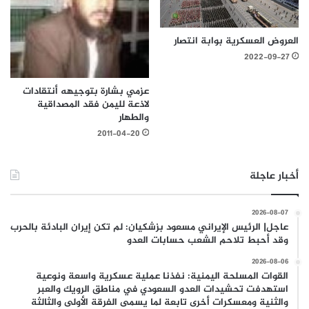
العروض العسكرية بوابة انتصار
2022-09-27
عزمي بشارة بتوجيهه أنتقادات
لاذعة لليمن فقد المصداقية
والطهار
2011-04-20
أخبار عاجلة
2026-08-07
عاجل| الرئيس الإيراني مسعود بزشكيان: لم تكن إيران البادئة بالحرب
وقد أحبط تلاحم الشعب حسابات العدو
2026-08-06
القوات المسلحة اليمنية: نفذنا عملية عسكرية واسعة ونوعية
استهدفت تحشيدات العدو السعودي في مناطق الرويك والعبر
والثنية ومعسكرات أخرى تابعة لما يسمى الفرقة الأولى والثالثة