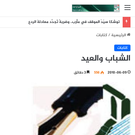
القائمة
توشكا سيّدُ الموقف في مأرب.. وضربةٌ تُجدِّد معادلةَ الردع
الرئيسية
/
كتابات
كتابات
الشباب والعيد
2010-06-09
556
3 دقائق