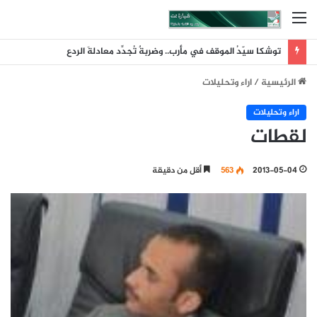
القائمة
توشكا سيّدُ الموقف في مأرب.. وضربةٌ تُجدِّد معادلةَ الردع
الرئيسية
/
اراء وتحليلات
اراء وتحليلات
لقطات
2013-05-04
563
أقل من دقيقة