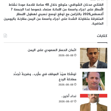
الفلكي عدنان الشوافي: متوقع خلال 48 ساعة قادمة عودة نشاط
الأمطار على اجزاء واسعة من الامانة صنعاء خصوصا غدا الجمعة 7
أغسطس2026 بالتزامن مع توقع توسع نسبي لهطول الامطار
المتفرقة متفاوتة الشدة على اجزاء واسعة من اليمن مقارنة باليومين
الماضية.
كتابات
اثمان الحصار السعودي على اليمن
2026-08-08
توشكا سيّدُ الموقف في مأرب.. وضربةٌ تُجدِّد
معادلةَ الردع
2026-08-08
نداء أخير..
2026-08-07