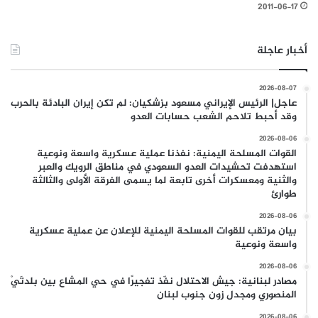
2011-06-17
أخبار عاجلة
2026-08-07
عاجل| الرئيس الإيراني مسعود بزشكيان: لم تكن إيران البادئة بالحرب
وقد أحبط تلاحم الشعب حسابات العدو
2026-08-06
القوات المسلحة اليمنية: نفذنا عملية عسكرية واسعة ونوعية
استهدفت تحشيدات العدو السعودي في مناطق الرويك والعبر
والثنية ومعسكرات أخرى تابعة لما يسمى الفرقة الأولى والثالثة
طوارئ
2026-08-06
بيان مرتقب للقوات المسلحة اليمنية للإعلان عن عملية عسكرية
واسعة ونوعية
2026-08-06
مصادر لبنانية: جيش الاحتلال نفّذ تفجيرًا في حي المشاع بين بلدتَيْ
المنصوري ومجدل زون جنوب لبنان
2026-08-06