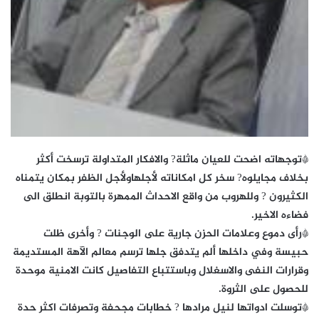
*توجهاته اضحت للعيان ماثلة? والافكار المتداولة ترسخت أكثر
بخلاف مجايلوه? سخر كل امكاناته لأجلهاولأجل الظفر بمكان يتمناه
الكثيرون ? وللهروب من واقع الاحداث الممهرة بالتوبة انطلق الى
فضاءه الاخير.
*رأى دموع وعلامات الحزن جارية على الوجنات ? وأخرى ظلت
حبيسة وفي داخلها ألم يتدفق جلها ترسم معالم الآهة المستديمة
وقرارات النفى والاسغلال وباستتباع التفاصيل كانت الامنية موحدة
للحصول على الثروة.
*توسلت ادواتها لنيل مرادها ? خطابات مجحفة وتصرفات اكثر حدة