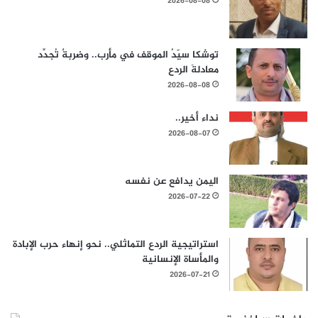
2026-08-08
توشكا سيّدُ الموقف في مأرب.. وضربةٌ تُجدِّد
معادلةَ الردع
2026-08-08
نداء أخير..
2026-08-07
اليمن يدافع عن نفسه
2026-07-22
استراتيجية الردع التماثلي.. نحو إنهاء حرب الإبادة
والمأساة الإنسانية
2026-07-21