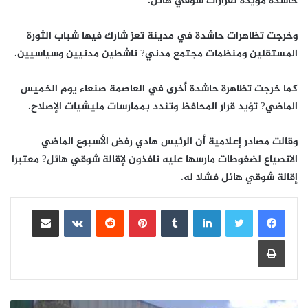
حاشدة مؤيدة لقرارات شوقي هائل.
وخرجت تظاهرات حاشدة في مدينة تعز شارك فيها شباب الثورة
المستقلين ومنظمات مجتمع مدني? ناشطين مدنيين وسياسيين.
كما خرجت تظاهرة حاشدة أخرى في العاصمة صنعاء يوم الخميس
الماضي? تؤيد قرار المحافظ وتندد بممارسات مليشيات الإصلاح.
وقالت مصادر إعلامية أن الرئيس هادي رفض الأسبوع الماضي
الانصياع لضغوطات مارسها عليه نافذون لإقالة شوقي هائل? معتبرا
إقالة شوقي هائل فشلا له.
لينكدإن
بينتيريست
مشاركة عبر البريد
طباعة