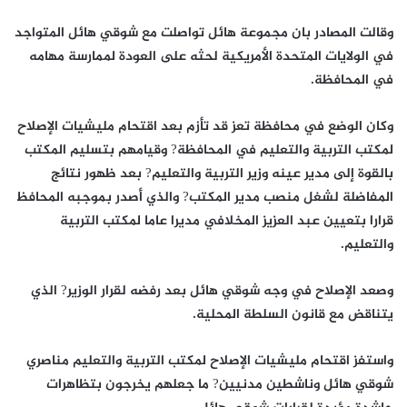
وقالت المصادر بان مجموعة هائل تواصلت مع شوقي هائل المتواجد
في الولايات المتحدة الأمريكية لحثه على العودة لممارسة مهامه
في المحافظة.
وكان الوضع في محافظة تعز قد تأزم بعد اقتحام مليشيات الإصلاح
لمكتب التربية والتعليم في المحافظة? وقيامهم بتسليم المكتب
بالقوة إلى مدير عينه وزير التربية والتعليم? بعد ظهور نتائج
المفاضلة لشغل منصب مدير المكتب? والذي أصدر بموجبه المحافظ
قرارا بتعيين عبد العزيز المخلافي مديرا عاما لمكتب التربية
والتعليم.
وصعد الإصلاح في وجه شوقي هائل بعد رفضه لقرار الوزير? الذي
يتناقض مع قانون السلطة المحلية.
واستفز اقتحام مليشيات الإصلاح لمكتب التربية والتعليم مناصري
شوقي هائل وناشطين مدنيين? ما جعلهم يخرجون بتظاهرات