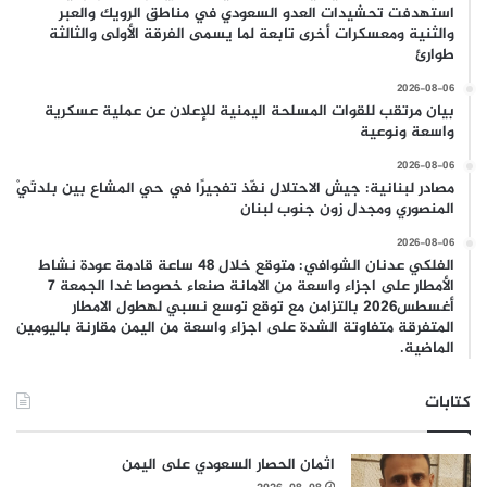
استهدفت تحشيدات العدو السعودي في مناطق الرويك والعبر
والثنية ومعسكرات أخرى تابعة لما يسمى الفرقة الأولى والثالثة
طوارئ
2026-08-06
بيان مرتقب للقوات المسلحة اليمنية للإعلان عن عملية عسكرية
واسعة ونوعية
2026-08-06
مصادر لبنانية: جيش الاحتلال نفّذ تفجيرًا في حي المشاع بين بلدتَيْ
المنصوري ومجدل زون جنوب لبنان
2026-08-06
الفلكي عدنان الشوافي: متوقع خلال 48 ساعة قادمة عودة نشاط
الأمطار على اجزاء واسعة من الامانة صنعاء خصوصا غدا الجمعة 7
أغسطس2026 بالتزامن مع توقع توسع نسبي لهطول الامطار
المتفرقة متفاوتة الشدة على اجزاء واسعة من اليمن مقارنة باليومين
الماضية.
كتابات
اثمان الحصار السعودي على اليمن