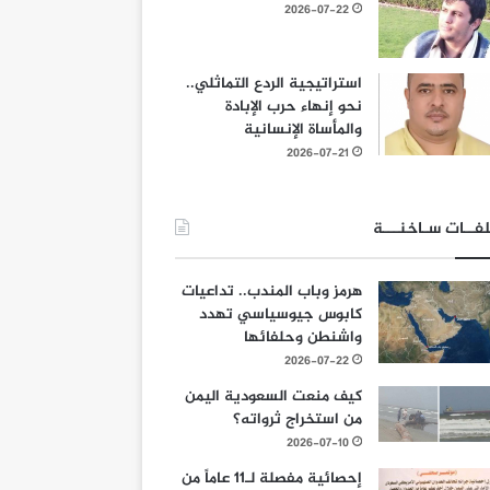
2026-07-22
استراتيجية الردع التماثلي..
نحو إنهاء حرب الإبادة
والمأساة الإنسانية
2026-07-21
فــات سـاخنـــة
هرمز وباب المندب.. تداعيات
كابوس جيوسياسي تهدد
واشنطن وحلفائها
2026-07-22
كيف منعت السعودية اليمن
من استخراج ثرواته؟
2026-07-10
إحصائية مفصلة لـ11 عاماً من