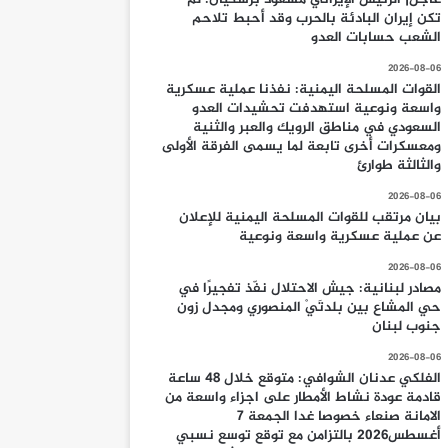
تكن إيران البادئة بالحرب وقد أحبط تلاحم
الشعب حسابات العدو
2026-08-06
القوات المسلحة اليمنية: نفذنا عملية عسكرية
واسعة ونوعية استهدفت تحشيدات العدو
السعودي في مناطق الرويك والعبر والثنية
ومعسكرات أخرى تابعة لما يسمى الفرقة الأولى
والثالثة طوارئ
2026-08-06
بيان مرتقب للقوات المسلحة اليمنية للإعلان
عن عملية عسكرية واسعة ونوعية
2026-08-06
مصادر لبنانية: جيش الاحتلال نفّذ تفجيرًا في
حي المشاع بين بلدتَيْ المنصوري ومجدل زون
جنوب لبنان
2026-08-06
الفلكي عدنان الشوافي: متوقع خلال 48 ساعة
قادمة عودة نشاط الأمطار على اجزاء واسعة من
الامانة صنعاء خصوصا غدا الجمعة 7
أغسطس2026 بالتزامن مع توقع توسع نسبي