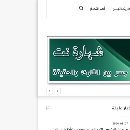
بحث
اريكـاتيـــر
أهم الأخبار
عن
بار عاجلة
2026-08-07
عاجل| الرئيس الإيراني مسعود بزشكيان: لم