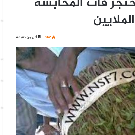
حتجز قات المحابشة
لملايين
562
أقل من دقيقة