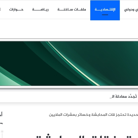
ي ودولي
اﻹقتـصاديـــة
ملفــات سـاخنـــة
ريـاضـــــة
حـــوارات
ك
جدِّد معادلةَ الردع
أخ
حديدة تحتجز قات المحابشة وخسائر بعشرات الملايين