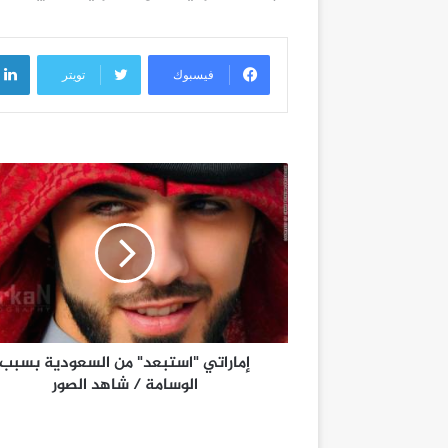
فيسبوك
تويتر
إماراتي "استبعد" من السعودية بسبب
الوسامة / شاهد الصور