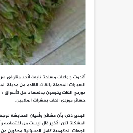
أقدمت جماعات مسلحة تابعة لأحد مقاولي ضرا
السيارات المحملة بالقات القادم من مدينة ا
موردي القات يقومون بدفعها داخل الأسواق ? 
خسائر موردي القات بعشرات الملايين.
الجدير ذكره بأن مشائخ وأعيان المحابشة توجه
المشكلة لكن الأخير قال ليست من اختصاصه وأ
الجهات الحكومية كامل المسؤلية محذرين من ت