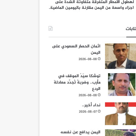
لهطول الامطار المتفرقة متفاوتة الشدة على
اجزاء واسعة من اليمن مقارنة باليومين الماضية.
ابات
اثمان الحصار السعودي على
اليمن
2026-08-08
توشكا سيّدُ الموقف في
مأرب.. وضربةٌ تُجدِّد معادلةَ
الردع
2026-08-08
نداء أخير..
2026-08-07
اليمن يدافع عن نفسه