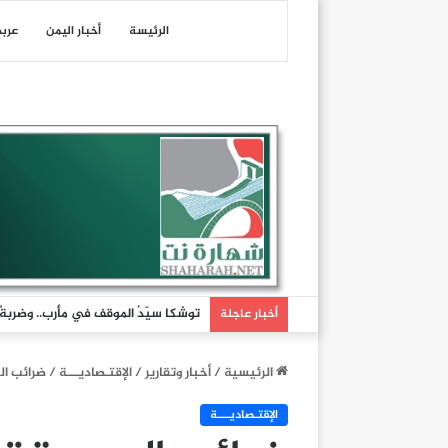
الرئيسة
أخبار اليمن
عرب
توشكا سيّدُ الموقف في مأرب.. وضربةٌ تُ
أخبار عاجلة
الرئيسية
/
أخبار وتقارير
/
اﻹقتـصاديـــة
/
ضرائب ال
اﻹقتـصاديـــة