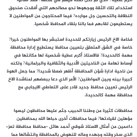
أكرم عطية? الذي لم تكن ثقته فيهم في محلها? فقد أساءوا
استخدام تلك الثقة ووجهوها نحو مصالحهم التي أفقدت صندوق
النظافة والتحسين جل موارده? فيما المحتاجون من المواطنين لا
يستطيعون لقاءهم فما بالنا بلقاء المحافظ شخصيا.
فخامة الاخ الرئيس زيارتكم للحديدة استبشر بها المواطنون خيرا?
خاصة في الشق المتعلق بتعيين محافظ يستطيع إدارة محافظة
مهمة كالحديدة? فالاستاذ أكرم عطية شخصية لها مكانتها في
أوساط تهامة من الناحيتين الأدبية والثقافية والبرلمانية? ولكنه
من ناحية ادارة شؤن المحافظة أظهر ضعفا شديدا? مما جعل الهوة
كبيرة بينه وبين المواطنين? الأمر الذي دعا ببعضهم لمناشدة الاخ
الرئيس تعيين محافظ جديد قادر على التعاطي الايجابي مع
محافظة مهمة كالحديدة.
محافظات كثيرة من وطننا الحبيب جثم عليها محافظون ليسوا
مؤهلين لقيادتها? فيما محافظات أخرى حباها الله بمحافظين
داعمين من أمثال الاستاذ شوقي أحمد هائل –محافظ محافظة تعز-
الذي سخر وقته وجهده وماله للنهوض بالمحافظة وانتشالها مما