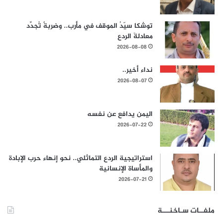
توشكا سيّدُ الموقف في مأرب.. وضربةٌ تُجدِّد
معادلةَ الردع
2026-08-08
نداء أخير..
2026-08-07
اليمن يدافع عن نفسه
2026-07-22
استراتيجية الردع التماثلي.. نحو إنهاء حرب الإبادة
والمأساة الإنسانية
2026-07-21
ملفــات سـاخنـــة