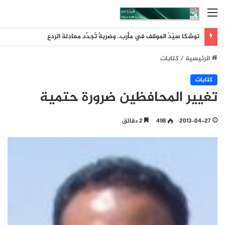
القائمة
توشكا سيّدُ الموقف في مأرب.. وضربةٌ تُجدِّد معادلةَ الردع
الرئيسية
/
كتابات
كتابات
تغيير المحافظين ضرورة حتمية
2013-04-27
498
2 دقائق