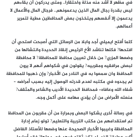
في مظهر لا أشد منه مذلة واحتقارا.. ومتى يدركون أن بقاءهم
ليس بقدرة رجال المال الذين يدعمونهم.. فرجال المال والأعمال لا
يدعمون إلا أنفسهم ويتخذون بعض المحافظين مطية لتمرير
أعمالهم.
كلما أفتح ايميلي أجد وابلا من الرسائل التي أصبحت استحي أن
افتحها? فكلها تناشد الأخ الرئيس إنقاذ الحديدة وانتشالها من
وضعها المزري? من خلال تعيين محافظ للمحافظة? لا محافظة
لبعض مرافقيه ومقربيه? يقولون في شكواهم أنهم لا يرون
المحافظ وان سمعوا به في النادر من الأخبار? وإن ذهبوا للمحافظة
لم يجدوه في مكتبه لعدم قدرته الوصول إليه بسبب أمراضه –
شفاه الله وعافاه- فمحافظ الحديدة الأديب والشاعر والمثقف?
منعته الأمراض من أن يؤدي مهامه على أكمل وجه.
في رسالة أخرى يشكوا البعض وبمرارة من أن مقربون من المحافظ
تم استقدامهم من مكتب التربية والتعليم? تولو زمام إدارة
المحافظة وغيبوا الأخبار الصحيحة عنها وضعها للأستاذ الفاضل