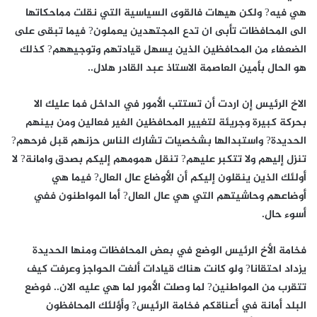
هي فيه? ولكن هيهات فالقوى السياسية التي نقلت مماحكاتها
الى المحافظات تأبى ان تدع المجتهدين يعملون? فيما تبقى على
الضعفاء من المحافظين الذين يسهل قيادتهم وتوجيههم? كذلك
هو الحال بأمين العاصمة الاستاذ عبد القادر هلال..
الاخ الرئيس إن اردت أن تستتب الأمور في الداخل فما عليك الا
بحركة كبيرة وجريئة لتغيير المحافظين الغير فعالين ومن بينهم
الحديدة? واستبدالها بشخصيات تشارك الناس حزنهم قبل فرحهم?
تنزل إليهم ولا تتكبر عليهم? تنقل همومهم إليكم بصدق وامانة? لا
أولئك الذين ينقلون إليكم أن الأوضاع عال العال? فيما هي
أوضاعهم وحاشيتهم التي هي عال العال? أما المواطنون ففي
أسوء حال.
فخامة الأخ الرئيس الوضع في بعض المحافظات ومنها الحديدة
يزداد احتقانا? ولو كانت هناك قيادات ألغت الحواجز وعرفت كيف
تتقرب من المواطنين? لما وصلت الأمور لما هي عليه الان.. فوضع
البلد أمانة في أعناقكم فخامة الرئيس? وأؤلئك المحافظون