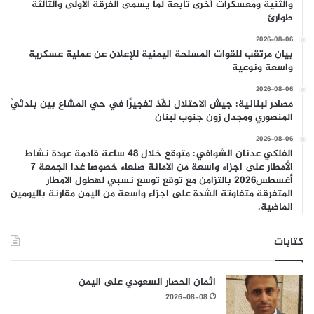
والثنية ومعسكرات أخرى تابعة لما يسمى الفرقة الأولى والثالثة
طوارئ
2026-08-06
بيان مرتقب للقوات المسلحة اليمنية للإعلان عن عملية عسكرية
واسعة ونوعية
2026-08-06
مصادر لبنانية: جيش الاحتلال نفّذ تفجيرًا في حي المشاع بين بلدتَيْ
المنصوري ومجدل زون جنوب لبنان
2026-08-06
الفلكي عدنان الشوافي: متوقع خلال 48 ساعة قادمة عودة نشاط
الأمطار على اجزاء واسعة من الامانة صنعاء خصوصا غدا الجمعة 7
أغسطس2026 بالتزامن مع توقع توسع نسبي لهطول الامطار
المتفرقة متفاوتة الشدة على اجزاء واسعة من اليمن مقارنة باليومين
الماضية.
كتابات
اثمان الحصار السعودي على اليمن
2026-08-08