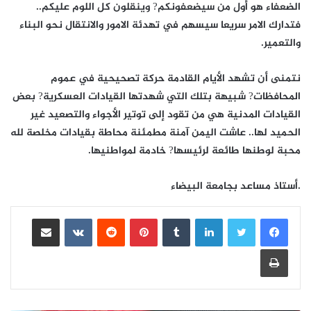
الضعفاء هو أول من سيضعفونكم? وينقلون كل اللوم عليكم..
فتدارك الامر سريعا سيسهم في تهدئة الامور والانتقال نحو البناء
والتعمير.
نتمنى أن تشهد الأيام القادمة حركة تصحيحية في عموم
المحافظات? شبيهة بتلك التي شهدتها القيادات العسكرية? بعض
القيادات المدنية هي من تقود إلى توتير الأجواء والتصعيد غير
الحميد لها.. عاشت اليمن آمنة مطمئنة محاطة بقيادات مخلصة لله
محبة لوطنها طائعة لرئيسها? خادمة لمواطنيها.
.أستاذ مساعد بجامعة البيضاء
لينكدإن
بينتيريست
مشاركة عبر البريد
طباعة