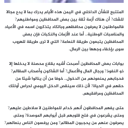
المتتبع للشأن الداخلي في اليمن هذه الأيام يدرك بما لا يدع مجالا
للشك? أن هناك أزمة ثقة بين بعض المحافظين ومواطنيهم?
فالمواطنون لا يعرفون محافظهم وبالكاد يتذكرون اسمه في الأعياد
والمناسبات الوطنية.. أما عند الأزمات والنكبات فإن بعض
المحافظين يتبعون طريقة النعامة? التي لا ترى طريقة للهروب
سوى بإخفاء وجهها بين الرمال.
بوابات بعض المحافظين أصبحت أشيه بقلاع محصنة لا يدخلها إلا
ذو النفوذ? ورجال المال والأعمال? أما الشاكون وأصحاب المظالم?
فحجابهم يمنعونهم من الدخول.. خوفا من أن ينالوا شيئا من
حقهم في الحياة? لأن ذلك سينقص الدخل اليومي لحراس أولئك
المحافظين ومرافقيهم.
متى يفهم المحافظون أنهم خدام للمواطنين لا سلاطين عليهم?
ومتى يشرعون في فتح قلوبهم قبل أبوابهم الموصدة? ومتى
يصرفون عنهم من يحجبون المظالم? ومن يرفسون الناس بنعالهم?