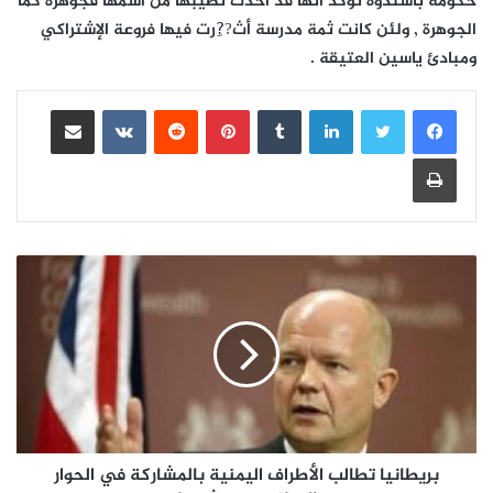
حكومة باسندوة تؤكد أنها قد أخذت نصيبها من اسمها فجوهرة كما
الجوهرة , ولئن كانت ثمة مدرسة أث??ِرت فيها فروعة الإشتراكي
ومبادئ ياسين العتيقة .
لينكدإن
بينتيريست
مشاركة عبر البريد
طباعة
بريطانيا تطالب الأطراف اليمنية بالمشاركة في الحوار