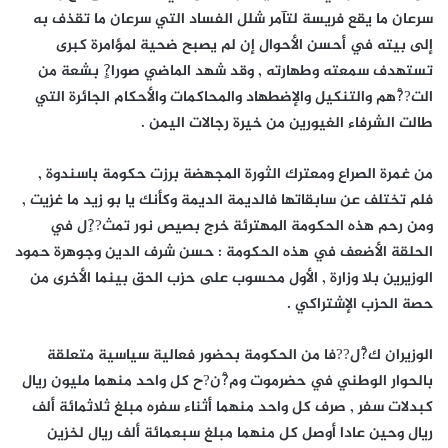
سرعان ما يقع فريسة لتآمر شلل الفساد التي سرعان ما تقذف به
إلى بيته في أحسن الأحوال إن لم يصبح ضحية لمؤامرة كبرى
تستهدف سمعته وطهارته , وقد شهد الماضي صورا?ٍ بشعة من
الت??ْهم والتنكيل والإضطهاد والمحاكمات والأحكام الجائرة التي
طالت الشرفاء الغيورين من خيرة رجالات اليمن .
من غمرة الصراع ومعترك الثورة المجهضة برزت حكومة باسندوة ,
فلم تختلف عن سابقاتها فالديمة الديمة وكأنك يا بو زيد ما غزيت ,
ومن رحم هذه الحكومة المهترئة خرج بصيص نور تمث??ِل في
الحلقة الأضعف في هذه الحكومة : حسن شرف الدين وجوهرة حمود
الوزيرين بلا وزارة , الأول محسوب على حزب الحق بينما الأخرى من
حصة الحزب الإشتراكي .
الوزيران ك?ْل??فا من الحكومة بحضور فعالية سياسية متعلقة
بالحوار الوطني في حضرموت وم?ْن?ح كل واحد منهما مليون ريال
كبدلات سفر , صرف كل واحد منهما أثناء سفره مبلغ ثلاثمائة ألف
ريال وحين عادا أوصل كل منهما مبلغ سبعمائة ألف ريال لخزين