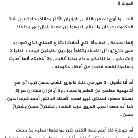
الدولة !!
الله .. ما أروع الطهر والنقاء , الوزيران الأكثر معاناة وحاجة بين شلة
الحكومة يعيدان ما تبقى لديهما من عهدة المال إلى محلها !!
إنها الصدمة , المفاجأة التي أصابت الشارع اليمني الذي تعو??ِد
على ت?ِغ?ِو??ْل الفساد يتفاجأ بوزيرين نظيفين فيردد : الدنيا لا
زالت بخير .. مازلنا بخير مادام بيننا أنقياء , ولا أخفيكم أنها أصابت
باسندوة نفسه فضلا?ٍ عن أعضاء حكومته .
أما أنا فأقول : لا ضير في ذلك فالوزير الشاب حسن ترب??ِى في
أكاديمية عظمى من الطهر والصفاء , ولا أبالغ إن قلت إن هو إلا
نسخة مصغرة لعملاق كبير اسمه الأستاذ الدكتور أحمد شرف الدين ,
كما أنه حصة الحزب العريق حزب العلماء , فشكرا?ٍ حسن وشكرا?ٍ
حسن .
أما جوهرة فلا أعلم عنها الكثير لكن مواقفها الصلبة مذ دخلت