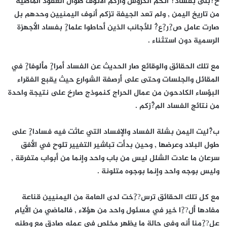
ح?ْبلى بفساد?ُ أتخم الكروش وأزكم الأنوف طوال العقود الماضية
من تاريخ اليمن , ولم تعد الجيفة تزكم أنوف اليمنيين وحدهم بل
صارت عامل ص?ِر?ِع?ُ للأجانب الذين أحاطوا علما?ٍ بفساد الأجهزة
الرسمية دون استثناء .
مع تلك الحقائق والوقائع صار الحديث عن الفساد أمرا?ٍ مألوفا?ٍ في
المقائل والجلسات وحتى على أرصفة الشوارع حيث يقبع الفقراء
البؤساء الكادحون من عمال الحراج كنموذج صارخ على نتيجة واحدة
من نتائج الفساد الم?ْزكم .
ب?ْليت اليمن بشلة الفساد والإفساد التي عاثت فيه فسادا?ٍ على
طول البلاد وعرضها , وحين بدأت تباشير التغيير تلوح في الأفق
سرعان ما عادت الشلل ليس من باب واحد وإنما من أبواب متفرقة ,
وليس بوجه واحد وإنما بوجوه متلونة .
مع كل تلك الحقائق ترس??ِخت لدى العامة من اليمنيين قناعة
مفادها أل??ِا خير في مسئول واحد من هؤلاء , فالماضي من الأيام
عل??ِمنا أنه وفي حالة ما يظهر مخلص في عمله صادق مع وطنه