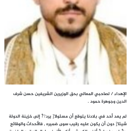
الإهداء / لصاحبي المعالي بحق الوزيرين الشريفين حسن شرف
الدين وجوهرة حمود .
لم يعد أحد في بلادنا يتوقع أن مسئولا?ٍ يرد??ْ إلى خزينة الدولة
شيئا?ٍ دون أن يكون عليه رقيب سوى ضميره , فالأحداث والوقائع