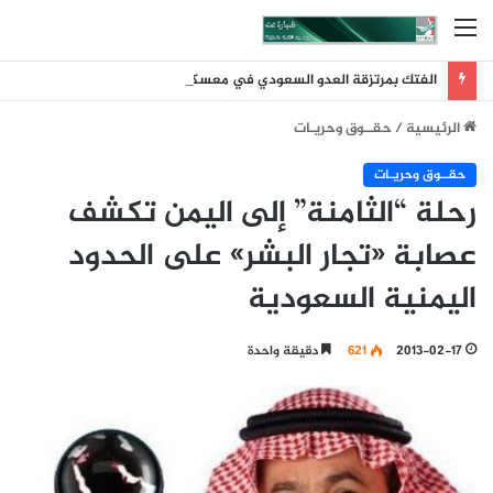
القائمة
الفتك بمرتزقة العدو السعودي في معسكر صحن الجن يمأرب
الرئيسية
/
حقــوق وحريـات
حقــوق وحريـات
رحلة “الثامنة” إلى اليمن تكشف
عصابة «تجار البشر» على الحدود
اليمنية السعودية
2013-02-17
621
دقيقة واحدة