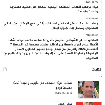
2026-08-06
بيان مرتقب للقوات المسلحة اليمنية للإعلان عن عملية عسكرية
واسعة ونوعية
2026-08-06
مصادر لبنانية: جيش الاحتلال نفّذ تفجيرًا في حي المشاع بين بلدتَيْ
المنصوري ومجدل زون جنوب لبنان
2026-08-06
الفلكي عدنان الشوافي: متوقع خلال 48 ساعة قادمة عودة نشاط
الأمطار على اجزاء واسعة من الامانة صنعاء خصوصا غدا الجمعة 7
أغسطس2026 بالتزامن مع توقع توسع نسبي لهطول الامطار
المتفرقة متفاوتة الشدة على اجزاء واسعة من اليمن مقارنة باليومين
الماضية.
كتابات
توشكا سيّدُ الموقف في مأرب.. وضربةٌ تُجدِّد
معادلةَ الردع
2026-08-08
نداء أخير..