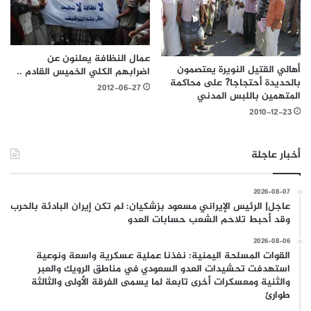
عمال النظافة يعلنون عن
أهالي القتيل النويرة يعتصمون
اضرابهم الكلي الخميس القادم ..
بالحديدة أحتجاجا?َ على محاكمة
2012-06-27
المتهمين باللبس المدني
2010-12-23
أخبار عاجلة
2026-08-07
عاجل| الرئيس الإيراني مسعود بزشكيان: لم تكن إيران البادئة بالحرب
وقد أحبط تلاحم الشعب حسابات العدو
2026-08-06
القوات المسلحة اليمنية: نفذنا عملية عسكرية واسعة ونوعية
استهدفت تحشيدات العدو السعودي في مناطق الرويك والعبر
والثنية ومعسكرات أخرى تابعة لما يسمى الفرقة الأولى والثالثة
طوارئ