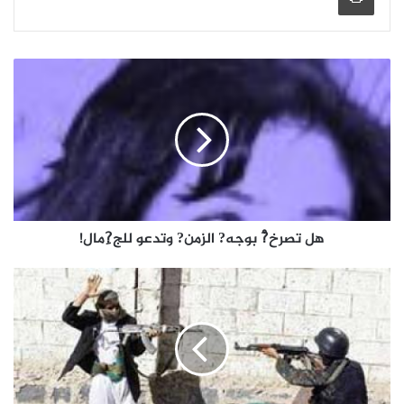
هل تصرخ?ْ بوجه? الزمن? وتدعو للج?ِمال!