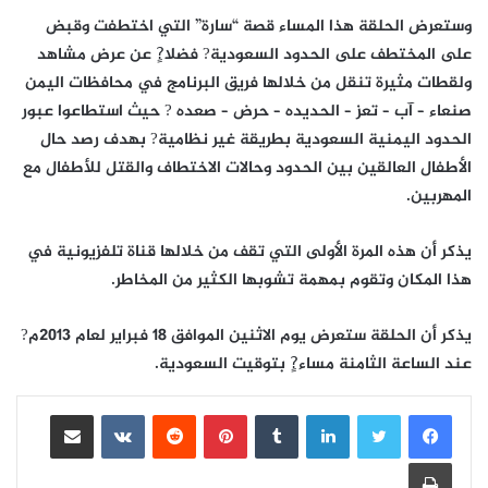
وستعرض الحلقة هذا المساء قصة “سارة” التي اختطفت وقبض
على المختطف على الحدود السعودية? فضلا?ٍ عن عرض مشاهد
ولقطات مثيرة تنقل من خلالها فريق البرنامج في محافظات اليمن
صنعاء – آب – تعز – الحديده – حرض – صعده ? حيث استطاعوا عبور
الحدود اليمنية السعودية بطريقة غير نظامية? بهدف رصد حال
الأطفال العالقين بين الحدود وحالات الاختطاف والقتل للأطفال مع
المهربين.
يذكر أن هذه المرة الأولى التي تقف من خلالها قناة تلفزيونية في
هذا المكان وتقوم بمهمة تشوبها الكثير من المخاطر.
يذكر أن الحلقة ستعرض يوم الاثنين الموافق 18 فبراير لعام 2013م?
عند الساعة الثامنة مساء?ٍ بتوقيت السعودية.
لينكدإن
بينتيريست
مشاركة عبر البريد
طباعة