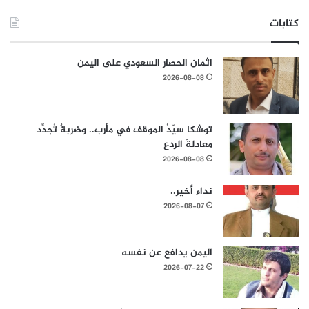
كتابات
اثمان الحصار السعودي على اليمن
2026-08-08
توشكا سيّدُ الموقف في مأرب.. وضربةٌ تُجدِّد
معادلةَ الردع
2026-08-08
نداء أخير..
2026-08-07
اليمن يدافع عن نفسه
2026-07-22