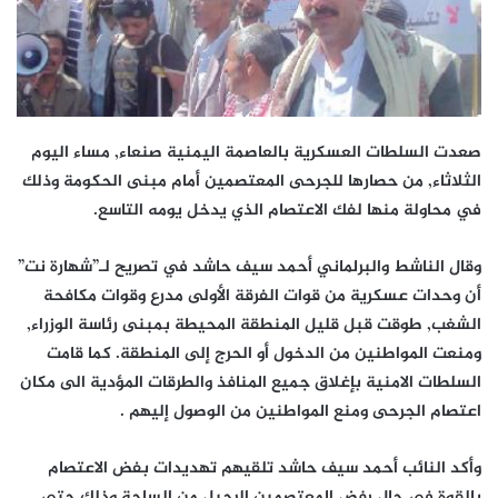
صعدت السلطات العسكرية بالعاصمة اليمنية صنعاء, مساء اليوم
الثلاثاء, من حصارها للجرحى المعتصمين أمام مبنى الحكومة وذلك
في محاولة منها لفك الاعتصام الذي يدخل يومه التاسع.
وقال الناشط والبرلماني أحمد سيف حاشد في تصريح لـ”شهارة نت”
أن وحدات عسكرية من قوات الفرقة الأولى مدرع وقوات مكافحة
الشغب, طوقت قبل قليل المنطقة المحيطة بمبنى رئاسة الوزراء,
ومنعت المواطنين من الدخول أو الحرج إلى المنطقة. كما قامت
السلطات الامنية بإغلاق جميع المنافذ والطرقات المؤدية الى مكان
اعتصام الجرحى ومنع المواطنين من الوصول إليهم .
وأكد النائب أحمد سيف حاشد تلقيهم تهديدات بفض الاعتصام
بالقوة في حال رفض المعتصمين الرحيل من الساحة وذلك حتى