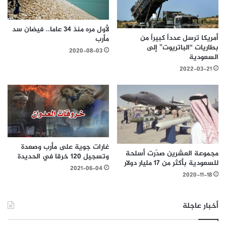
لأول مره منذ 34 عاما.. فيضان سد
أمريكا ترسل عدداً كبيراً من
مأرب
بطاريات “الباتريوت” إلى
2020-08-03
السعودية
2022-03-21
غارات جوية على مأرب وصعدة
مجموعة العشرين صدّرت أسلحة
وتسجيل 120 خرقا في الحديدة
للسعودية بأكثر من 17 مليار دولار
2021-06-04
2020-11-18
أخبار عاجلة