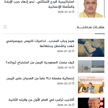
استراتيجية الردع التماثلي.. نحو إنهاء حرب الإبادة
والمأساة الإنسانية
2026-07-21
ملفــات سـاخنـــة
هرمز وباب المندب.. تداعيات كابوس جيوسياسي
تهدد واشنطن وحلفائها
2026-07-22
كيف منعت السعودية اليمن من استخراج ثرواته؟
2026-07-10
إحصائية مفصلة لـ11 عاماً من العدوان على اليمن
2026-03-27
أكاذيب ترامب في العام الأول من ولايته الثانية
2026-01-22