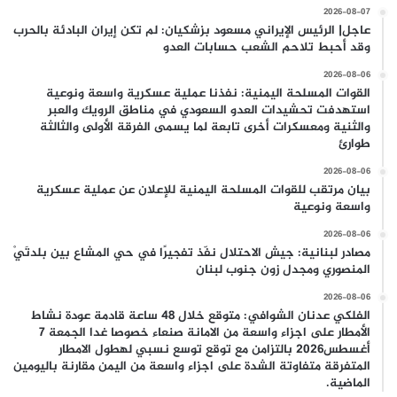
2026-08-07
عاجل| الرئيس الإيراني مسعود بزشكيان: لم تكن إيران البادئة بالحرب
وقد أحبط تلاحم الشعب حسابات العدو
2026-08-06
القوات المسلحة اليمنية: نفذنا عملية عسكرية واسعة ونوعية
استهدفت تحشيدات العدو السعودي في مناطق الرويك والعبر
والثنية ومعسكرات أخرى تابعة لما يسمى الفرقة الأولى والثالثة
طوارئ
2026-08-06
بيان مرتقب للقوات المسلحة اليمنية للإعلان عن عملية عسكرية
واسعة ونوعية
2026-08-06
مصادر لبنانية: جيش الاحتلال نفّذ تفجيرًا في حي المشاع بين بلدتَيْ
المنصوري ومجدل زون جنوب لبنان
2026-08-06
الفلكي عدنان الشوافي: متوقع خلال 48 ساعة قادمة عودة نشاط
الأمطار على اجزاء واسعة من الامانة صنعاء خصوصا غدا الجمعة 7
أغسطس2026 بالتزامن مع توقع توسع نسبي لهطول الامطار
المتفرقة متفاوتة الشدة على اجزاء واسعة من اليمن مقارنة باليومين
الماضية.