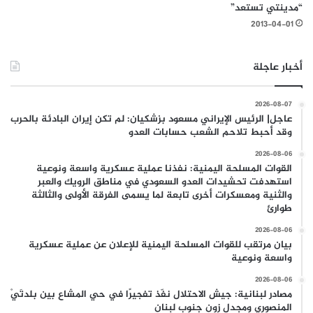
“مدينتي تستعد”
2013-04-01
أخبار عاجلة
2026-08-07
عاجل| الرئيس الإيراني مسعود بزشكيان: لم تكن إيران البادئة بالحرب
وقد أحبط تلاحم الشعب حسابات العدو
2026-08-06
القوات المسلحة اليمنية: نفذنا عملية عسكرية واسعة ونوعية
استهدفت تحشيدات العدو السعودي في مناطق الرويك والعبر
والثنية ومعسكرات أخرى تابعة لما يسمى الفرقة الأولى والثالثة
طوارئ
2026-08-06
بيان مرتقب للقوات المسلحة اليمنية للإعلان عن عملية عسكرية
واسعة ونوعية
2026-08-06
مصادر لبنانية: جيش الاحتلال نفّذ تفجيرًا في حي المشاع بين بلدتَيْ
المنصوري ومجدل زون جنوب لبنان