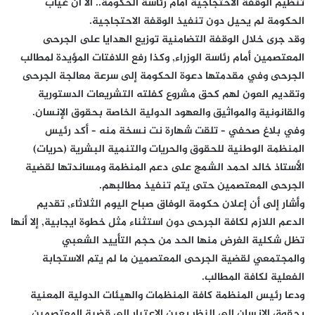
تنظيم الوقفة الاحتجاجية أمام رئاسة الحكومة.. الا أن غياب
الحكومة لم يحيل دون تنفيذ الوقفة الاحتجاجية.
وقد جرى خلال الوقفة التضامنية توزيع الهدايا على الجرحى
المعتصمين أمام رئاسة الوزراء, وكذا رفع اللافتات المؤيدة لمطالب
الجرحى وفي مقدمتها دعوة الحكومة إلى سرعة معالجة الجرحى
وتقديم العون لهم كحق مشروع كفلته التشريعات الدستورية
والقانونية والمواثيق والعهود الدولية الخاصة بحقوق الإنسان.
وفي بلاغ صحفي – تلقت شهارة نت نسخة منه – أكد رئيس
المنظمة الوطنية للحقوق والحريات والتنمية البشرية (حريات)
الأستاذ خالد احمد الشمج على دعم المنظمة ومساندتها لقضية
الجرحى المعتصمين حتى يتم تنفيذ مطالبهم.
وأشار إلى أن إعلان حكومة الوفاق صباح اليوم الثلاثاء, تقديم
الدعم اللازم لكافة الجرحى دون استثناء مثل خطوة ايجابية, إلا أنها
تظل شكلية الغرض منها الحد من حجم التأييد الشعبي
والمجتمعي لقضية الجرحى المعتصمين ما لم يتم الاستجابة
الفعلية لكافة المطالب.
ودعا رئيس المنظمة كافة المنظمات والهيئات الدولية المعنية
بحقوق الإنسان إلى النظر بعين الاعتبار إلى قضية المعتصمين.