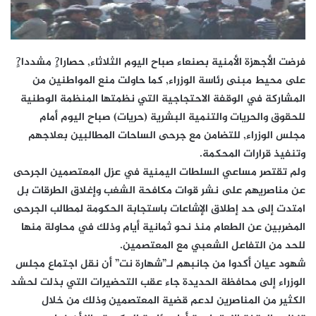
فرضت الأجهزة الأمنية بصنعاء صباح اليوم الثلاثاء, حصارا?ٍ مشددا?ٍ
على محيط مبنى رئاسة الوزراء, كما حاولت منع المواطنين من
المشاركة في الوقفة الاحتجاجية التي نظمتها المنظمة الوطنية
للحقوق والحريات والتنمية البشرية (حريات) صباح اليوم أمام
مجلس الوزراء, للتضامن مع جرحى الساحات المطالبين بعلاجهم
وتنفيذ قرارات المحكمة.
ولم تقتصر مساعي السلطات اليمنية في عزل المعتصمين الجرحى
عن مناصريهم على نشر قوات مكافحة الشغب وإغلاق الطرقات بل
امتدت إلى حد إطلاق الإشاعات باستجابة الحكومة لمطالب الجرحى
المضربين عن الطعام منذ نحو ثمانية أيام وذلك في محاولة منها
للحد من التفاعل الشعبي مع المعتصمين.
شهود عيان أكدوا من جانبهم لـ”شهارة نت” أن نقل اجتماع مجلس
الوزراء إلى محافظة الحديدة جاء عقب التحضيرات التي بذلت لحشد
الكثير من المناصرين لدعم قضية المعتصمين وذلك من خلال