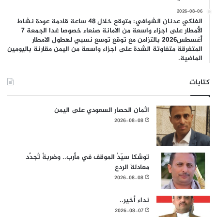
2026-08-06
الفلكي عدنان الشوافي: متوقع خلال 48 ساعة قادمة عودة نشاط
الأمطار على اجزاء واسعة من الامانة صنعاء خصوصا غدا الجمعة 7
أغسطس2026 بالتزامن مع توقع توسع نسبي لهطول الامطار
المتفرقة متفاوتة الشدة على اجزاء واسعة من اليمن مقارنة باليومين
الماضية.
كتابات
اثمان الحصار السعودي على اليمن
2026-08-08
توشكا سيّدُ الموقف في مأرب.. وضربةٌ تُجدِّد
معادلةَ الردع
2026-08-08
نداء أخير..
2026-08-07