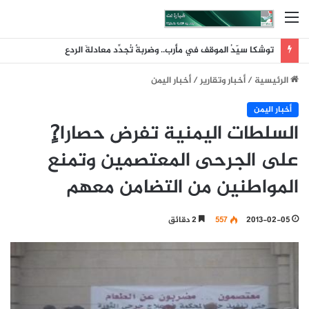
القائمة
توشكا سيّدُ الموقف في مأرب.. وضربةٌ تُجدِّد معادلةَ الردع
الرئيسية
/
أخبار وتقارير
/
أخبار اليمن
أخبار اليمن
السلطات اليمنية تفرض حصارا?ٍ
على الجرحى المعتصمين وتمنع
المواطنين من التضامن معهم
2013-02-05
557
2 دقائق