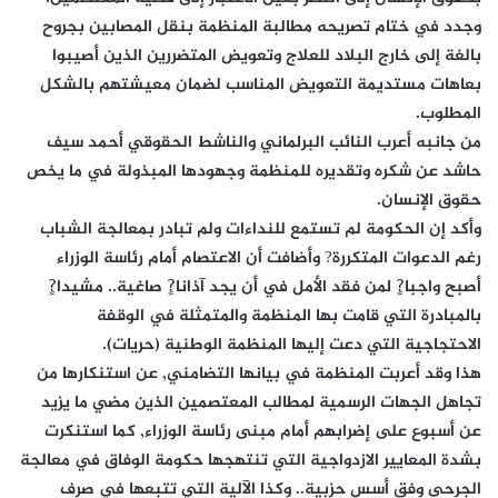
وجدد في ختام تصريحه مطالبة المنظمة بنقل المصابين بجروح
بالغة إلى خارج البلاد للعلاج وتعويض المتضررين الذين أصيبوا
بعاهات مستديمة التعويض المناسب لضمان معيشتهم بالشكل
المطلوب.
من جانبه أعرب النائب البرلماني والناشط الحقوقي أحمد سيف
حاشد عن شكره وتقديره للمنظمة وجهودها المبذولة في ما يخص
حقوق الإنسان.
وأكد إن الحكومة لم تستمع للنداءات ولم تبادر بمعالجة الشباب
رغم الدعوات المتكررة? وأضافت أن الاعتصام أمام رئاسة الوزراء
أصبح واجبا?ٍ لمن فقد الأمل في أن يجد آذانا?ٍ صاغية.. مشيدا?ٍ
بالمبادرة التي قامت بها المنظمة والمتمثلة في الوقفة
الاحتجاجية التي دعت إليها المنظمة الوطنية (حريات).
هذا وقد أعربت المنظمة في بيانها التضامني, عن استنكارها من
تجاهل الجهات الرسمية لمطالب المعتصمين الذين مضي ما يزيد
عن أسبوع على إضرابهم أمام مبنى رئاسة الوزراء, كما استنكرت
بشدة المعايير الازدواجية التي تنتهجها حكومة الوفاق في معالجة
الجرحى وفق أسس حزبية.. وكذا الآلية التي تتبعها في صرف