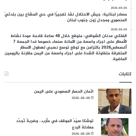
2026-08-06
مصادر لبنانية: جيش الاحتلال نفّذ تفجيرًا في حي المشاع بين بلدتَيْ
المنصوري ومجدل زون جنوب لبنان
2026-08-06
الفلكي عدنان الشوافي: متوقع خلال 48 ساعة قادمة عودة نشاط
الأمطار على اجزاء واسعة من الامانة صنعاء خصوصا غدا الجمعة 7
أغسطس2026 بالتزامن مع توقع توسع نسبي لهطول الامطار
المتفرقة متفاوتة الشدة على اجزاء واسعة من اليمن مقارنة باليومين
الماضية.
كتابات
اثمان الحصار السعودي على اليمن
2026-08-08
توشكا سيّدُ الموقف في مأرب.. وضربةٌ تُجدِّد
معادلةَ الردع
2026-08-08