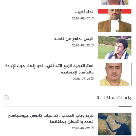
نداء أخير..
2026-08-07
اليمن يدافع عن نفسه
2026-07-22
استراتيجية الردع التماثلي.. نحو إنهاء حرب الإبادة
والمأساة الإنسانية
2026-07-21
ملفــات سـاخنـــة
هرمز وباب المندب.. تداعيات كابوس جيوسياسي
تهدد واشنطن وحلفائها
2026-07-22