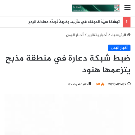
القائمة
توشكا سيّدُ الموقف في مأرب.. وضربةٌ تُجدِّد معادلةَ الردع
الرئيسية
/
أخبار وتقارير
/
أخبار اليمن
أخبار اليمن
ضبط شبكة دعارة في منطقة مذبح
يتزعمها هنود
2013-01-02
611
دقيقة واحدة