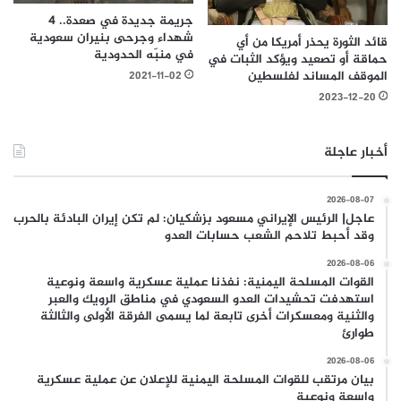
جريمة جديدة في صعدة.. 4
شهداء وجرحى بنيران سعودية
قائد الثورة يحذر أمريكا من أي
في منبّه الحدودية
حماقة أو تصعيد ويؤكد الثبات في
الموقف المساند لفلسطين
2021-11-02
2023-12-20
أخبار عاجلة
2026-08-07
عاجل| الرئيس الإيراني مسعود بزشكيان: لم تكن إيران البادئة بالحرب
وقد أحبط تلاحم الشعب حسابات العدو
2026-08-06
القوات المسلحة اليمنية: نفذنا عملية عسكرية واسعة ونوعية
استهدفت تحشيدات العدو السعودي في مناطق الرويك والعبر
والثنية ومعسكرات أخرى تابعة لما يسمى الفرقة الأولى والثالثة
طوارئ
2026-08-06
بيان مرتقب للقوات المسلحة اليمنية للإعلان عن عملية عسكرية
واسعة ونوعية