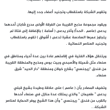
وتقوم الشبكة باستقطاب وتجنيد أعضاء جدد إليها.
ويقود مجموعة مذبح القريبة من الفرقة الأولى مدرع شابان أحدهما
يدعى (عاصم . الحدأ) وآخر يدعى ( أسامة ) بالإضافة إلى فتاة لم
يتجاوز عمرها السادسة عشرة تدعى ( أشواق ) تقوم باستقطاب
وتجنيد العناصر النسائية .
ويتنقل هؤلاء الفتية في إقامتهم عادة بين عدة أحياء ومناطق في
صنعاء مثل شميلة والأصبحي وبيت بوس ومذبح والمنطقة القريبة
من فندق “ريجنسي” بشارع خولان ومنطقة “دار الحيد” شرق
صنعاء.
وتضيف المصادر بأن ( عاصم ) على علاقة وطيدة بشيخ قبلي
يدعى ” طعيمان ” والذي يمتلك عدة منازل في صنعاء أحدها
بالقرب من فندق ” ريجنسي ” وأن هذا الشيخ يوفر الحماية لعناصر
الشبكة. .