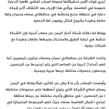
تجري قوات الأمن تحقيقاتها لمعرفة أسباب تفشي ظاهرة الدعارة
خصوصا في العاصمة. ويأتي هذا الإجراء بعد اكتشاف أكبر شبكة
دعارة في منطقة مذبح وتنشط في محافظتي صنعاء وعمران ولها
علاقة وطيدة بشيوخ قبائل يوفرون لها الحماية.
ووفقا لما نقلته شبكة أخبار اليمن عن مصادر أمنية فإن الشبكة
تنشط في تجارة الرقيق والمخدرات وتربطها علاقات وطيدة مع
شبكات دولية.
وتتخذ الشبكة من محافظتي عمران وصنعاء مركزين رئيسيين كما
تضم أعدادا?ٍ كبيرة من العناصر التي يتم تجنيدها من الجنسين
ويحملون جنسيات مختلفة بينها عربية ويمنية .
وأوضحت المصادر بأن ما لا يقل عن ثلاثين امرأة وفتاة في اليمن
يعملن لصالح الشبكة التي يتوزع أعضاؤها على مجموعات مختلطة
( من الجنسين ) في مناطق وأحياء مختلفة من بينها منطقة
(مذبح ) شمال العاصمة صنعاء حيث تضم المجموعة المتمركزة في
تلك المنطقة أشخاصا?ٍ يحملون الجنسية ( الهندية).