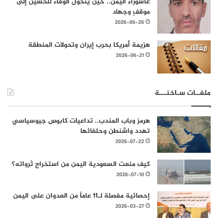
عاشوراء اليمن.. حين يتحول الوفاء للحسين إلى
موقفٍ وجهاد
2026-06-26
هزيمة أمريكا بحرب إيران وتحولات المنطقة
2026-06-21
ملفــات سـاخنـــة
هرمز وباب المندب.. تداعيات كابوس جيوسياسي
تهدد واشنطن وحلفائها
2026-07-22
كيف منعت السعودية اليمن من استخراج ثرواته؟
2026-07-10
إحصائية مفصلة لـ11 عاماً من العدوان على اليمن
2026-03-27