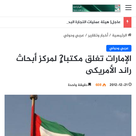
القائمة
عاجل| هيئة عمليات التجارة البحرية البريطانية: تلقينا بلاغا عن حادث وقع على بعد 11 ميلا بحريا شمال شرق ليما في عمان
الرئيسية
/
أخبار وتقارير
/
عربي ودولي
عربي ودولي
الإمارات تغلق مكتبا?ٍ لمركز أبحاث
راند الأمريكى
2012-12-21
608
دقيقة واحدة