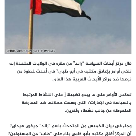
قال مركز أبحاث السياسة “راند” من مقره فى الولايات المتحدة إنه
تلقى أوامر بإغلاق مكتبه فى أبو ظبى? فى أحدث خطوة من
نوعها ضد مراكز الأبحاث الغربية هذا العام.
تعكس الأوامر على ما يبدو تضييقا?ٍ على النشاط المرتبط
بالسياسة فى الإمارات? التى وسعت حملاتها ضد المعارضة
الملحوظة من جانب نشطاء وآخرين.
وجاء فى بيان الخميس من المتحدث باسم “راند” جيفرى هيداى?
أن المركز أغلق مكتبه بأبو ظبى بناء على “طلب” من المسئولين?