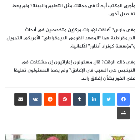
وأجرى المكتب أبحاثا فى مجالات مثل التعليم والبيئة? ولم يعط
تفاصيل أخرى.
وفى مارس? أغلقت الإمارات مركزين متخصصين فى أبحاث
الديمقراطية هما “المعهد القومى الديمقراطي” الأمريكى التمويل
و”مؤسسة كونراد أدناور” الألمانية.
وفى ذلك الوقت? قال مسئولون إماراتيون إن مشكلات فى
الترخيص هى السبب فى الإغلاق? ولم يعط المسئولون تعليقا
على الفور بشأن إغلاق راند.
لينكدإن
بينتيريست
مشاركة عبر البريد
طباعة