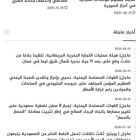
القذافي وتكشف مكانه السري
في أعزاز السورية
2011-11-19
2021-10-11
أخبار عاجلة
2026-08-01
عاجل| هيئة عمليات التجارة البحرية البريطانية: تلقينا بلاغا عن
حادث وقع على بعد 11 ميلا بحريا شمال شرق ليما في عمان
2026-08-01
عاجل| القوات المسلحة اليمنية: نحيي بإعزاز وتقدير شعبنا اليمني
العظيم المؤمن المجاهد على خروجه المليوني في الساحات
والميادين رغم غزارة الأمطار
2026-08-01
عاجل| القوات المسلحة اليمنية: إجبار 8 سفن نفطية سعودية على
تغيير مسارها باتجاه الرجاء الصالح في إطار تثبيت معادلة “الحصار
بالحصار”
2026-07-22
عاجل | رويترز: ثلاث ناقلات تحمل النفط الخام من السعودية يتبعون
منعطفات في البحر الأحمر بعد تحذيرات صنعاء