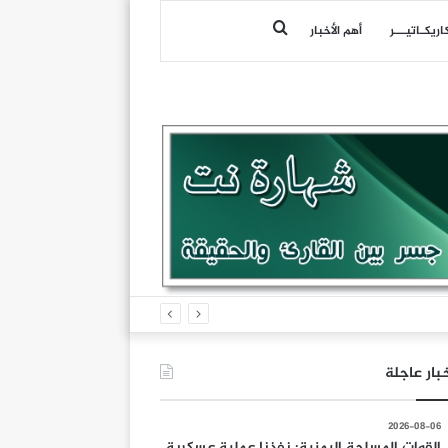
بحث
اريكـاتيـــر
أهم الأخبار
عن
بار عاجلة
2026-08-06
القوات المسلحة اليمنية: نفذنا عملية عسكرية