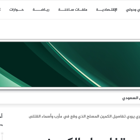
ي ودولي
اﻹقتـصاديـــة
ملفــات سـاخنـــة
ريـاضـــــة
حـــوارات
ك
ل السعودي
أخ
 يروي تفاصيل الكمين المسلح الذي وقع في مأرب وأسماء القتلى