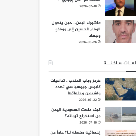
2026-07-10
عاشوراء اليمن.. حين يتحول
الوفاء للحسين إلى موقفٍ
وجهاد
2026-06-26
فــات سـاخنـــة
هرمز وباب المندب.. تداعيات
كابوس جيوسياسي تهدد
واشنطن وحلفائها
2026-07-22
كيف منعت السعودية اليمن
من استخراج ثرواته؟
2026-07-10
إحصائية مفصلة لـ11 عاماً من