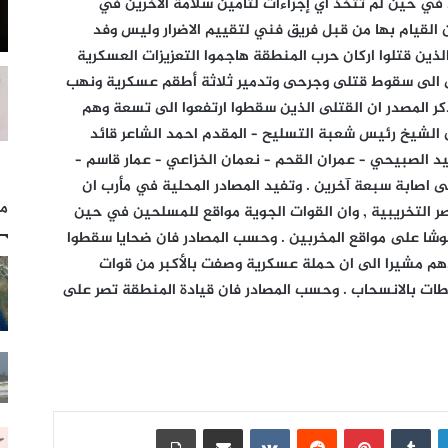
 في حين لم تتخذ أي إجراءات لتامين سلامة الآخرين في
ن القيام بها من قبل فريق فني لتقييم الاضرار وليس وفد
ين قتلوا اركان حرب المنطقة هاجموا التعزيزات العسكرية
ى الى سقوط قتلى وجرحى وتدمير ثلاثة أطقم عسكرية ونهب
كر المصدر ان القتلى الذين سقطوا ارتفعوا الى تسعة وهم
ن الشيخ رئيس شعبة التسليح – المقدم احمد الشاعر قائد
 القرشي – وليد الصبيحي – عمران القحم – نعمان الخزاعي – عمار قاسم –
ى اصابة سبعة آخرين . وتفيد المصادر المحلية في مأرب ان
مل
صر التخريبية , وان القوات الجوية مواقع للمسلحين في حين
شا على مواقع المخربين . وحسب المصادر فان ضحايا سقطوا
 مشيرا الى ان حملة عسكرية وصفت بالأكبر من قوات
ات بالانسحاب . وحسب المصادر فان قيادة المنطقة تصر على
لينكدإن
بينتيريست
مشاركة عبر البريد
طباعة