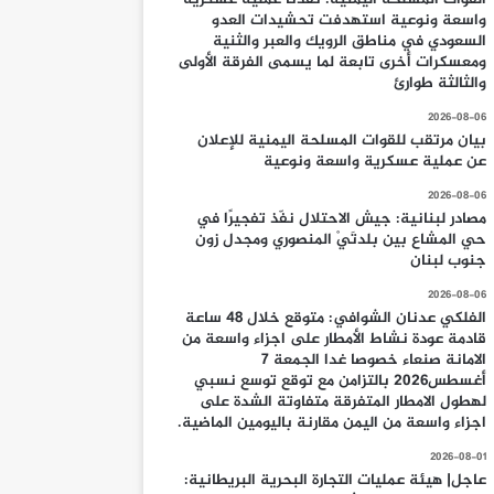
واسعة ونوعية استهدفت تحشيدات العدو
السعودي في مناطق الرويك والعبر والثنية
ومعسكرات أخرى تابعة لما يسمى الفرقة الأولى
والثالثة طوارئ
2026-08-06
بيان مرتقب للقوات المسلحة اليمنية للإعلان
عن عملية عسكرية واسعة ونوعية
2026-08-06
مصادر لبنانية: جيش الاحتلال نفّذ تفجيرًا في
حي المشاع بين بلدتَيْ المنصوري ومجدل زون
جنوب لبنان
2026-08-06
الفلكي عدنان الشوافي: متوقع خلال 48 ساعة
قادمة عودة نشاط الأمطار على اجزاء واسعة من
الامانة صنعاء خصوصا غدا الجمعة 7
أغسطس2026 بالتزامن مع توقع توسع نسبي
لهطول الامطار المتفرقة متفاوتة الشدة على
اجزاء واسعة من اليمن مقارنة باليومين الماضية.
2026-08-01
عاجل| هيئة عمليات التجارة البحرية البريطانية: