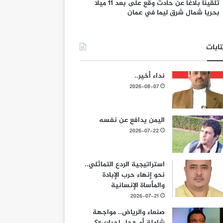
تلقينا بلاغا عن حادث وقع على بعد 11 ميلا
بحريا شمال شرق ليما في عمان
ابات
نداء أخير..
2026-08-07
اليمن يدافع عن نفسه
2026-07-22
استراتيجية الردع التماثلي..
نحو إنهاء حرب الإبادة
والمأساة الإنسانية
2026-07-21
صنعاء والرياض.. مواجهة
شاملة أم «حل إجباري»؟