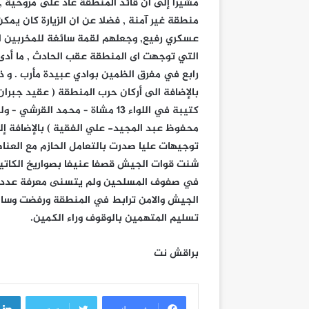
مشيرا إلى ان قائد المنطقة عاد على مروحية ,
منطقة غير آمنة , فضلا عن ان الزيارة كان يمك
عسكري رفيع, وجعلهم لقمة سائغة للمخربين الذ
التي توجهت اى المنطقة عقب الحادث , ما أد
رابع في مفرق الظمين بوادي عبيدة مأرب . و ذ
بالإضافة الى أركان حرب المنطقة ( عقيد جبرا
كتيبة في اللواء 13 مشاة – محمد
محفوظ عبد المجيد- علي الفقية ) بالإضافة إل
توجيهات عليا صدرت بالتعامل الحازم مع العنا
شنت قوات الجيش قصفا عنيفا بصواريخ الكاتيو
في صفوف المسلحين ولم يتسنى معرفة عددهم
الجيش والامن ترابط في المنطقة ورفضت وساط
تسليم المتهمين بالوقوف وراء الكمين.
براقش نت