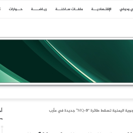
ي ودولي
اﻹقتـصاديـــة
ملفــات سـاخنـــة
ريـاضـــــة
حـــوارات
ك
جيرًا في حي المشاع بين بلدتَيْ المنصوري ومجدل زون جنوب لبنان
أخ
اليمنية تسقط طائرة “MQ-9” جديدة في مأرب