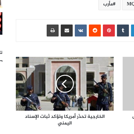
مأرب
لينكدإن
بينتيريست
مشاركة عبر البريد
طباعة
تا
الخارجية تحذّر أمريكا وتؤكد ثبات الإسناد
اليمني