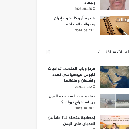
وجهاد
2026-06-26
هزيمة أمريكا بحرب إيران
وتحولات المنطقة
2026-06-21
فــات سـاخنـــة
هرمز وباب المندب.. تداعيات
كابوس جيوسياسي تهدد
واشنطن وحلفائها
2026-07-22
كيف منعت السعودية اليمن
من استخراج ثرواته؟
2026-07-10
إحصائية مفصلة لـ11 عاماً من
العدوان على اليمن