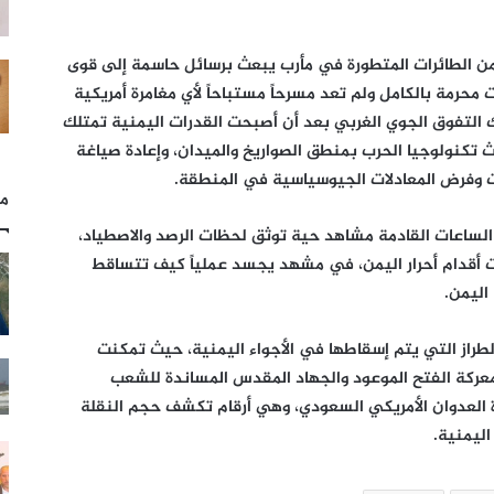
من الطائرات المتطورة في مأرب يبعث برسائل حاسمة إلى قوى
تت محرمة بالكامل ولم تعد مسرحاً مستباحاً لأي مغامرة أمريكية
ك التفوق الجوي الغربي بعد أن أصبحت القدرات اليمنية تمتلك
ث تكنولوجيا الحرب بمنطق الصواريخ والميدان، وإعادة صياغة
 وفرض المعادلات الجيوسياسية في المنطقة.
مل
 الساعات القادمة مشاهد حية توثق لحظات الرصد والاصطياد،
ت أقدام أحرار اليمن، في مشهد يجسد عملياً كيف تتساقط
اليمن.
ذه هي الطائرة رقم 25 من ذات الطراز التي يتم إسقاطها في الأجواء اليمنية، حيث تمكنت
قاط 21 طائرة منذ بدء معركة الفتح الموعود والجهاد المقدس المساندة للشعب
ت 4 أخريات خلال فترة العدوان الأمريكي السعودي، وهي أرقام تكشف حجم النقلة
اليمنية.