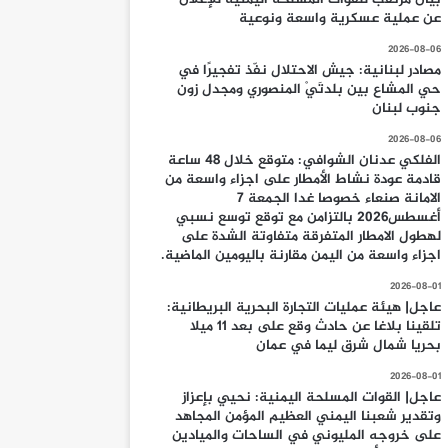
عن عملية عسكرية واسعة ونوعية
2026-08-06
مصادر لبنانية: جيش الاحتلال نفّذ تفجيرًا في
حي المشاع بين بلدتَيْ المنصوري ومجدل زون
جنوب لبنان
2026-08-06
الفلكي عدنان الشوافي: متوقع خلال 48 ساعة
قادمة عودة نشاط الأمطار على اجزاء واسعة من
الامانة صنعاء خصوصا غدا الجمعة 7
أغسطس2026 بالتزامن مع توقع توسع نسبي
لهطول الامطار المتفرقة متفاوتة الشدة على
اجزاء واسعة من اليمن مقارنة باليومين الماضية.
2026-08-01
عاجل| هيئة عمليات التجارة البحرية البريطانية:
تلقينا بلاغا عن حادث وقع على بعد 11 ميلا
بحريا شمال شرق ليما في عمان
2026-08-01
عاجل| القوات المسلحة اليمنية: نحيي بإعزاز
وتقدير شعبنا اليمني العظيم المؤمن المجاهد
على خروجه المليوني في الساحات والميادين