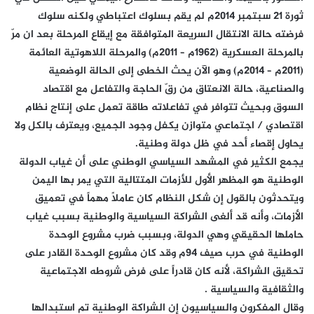
ثورة 21 سبتمبر 2014م لم يقم بسلوك اعتباطي ولكنه سلوك
فرضته حالة الانتقال السريعة المتوافقة مع إيقاع المرحلة بعد ان مرّ
بالمرحلة العسكرية (1962م – 2011م) والمرحلة اللاهوتية العائمة
(2011م – 2014م) وهو الآن يحث الخطى إلى الحالة الوضعية
والصناعية، حالة الانعتاق من رقّ الحاجة والتفاعل مع اقتصاد
السوق وبحيث تتوافر في تفاعلاته طاقة تعمل على إنتاج نظام
اقتصادي / اجتماعي متوازن يكفل وجود الجميع، ويعترف بالكل ولا
يحاول إقصاء أحد في ظل دولة وطنية.
يجمع الكثير في المشهد السياسي الوطني على أن غياب الدولة
الوطنية هو المظهر الأول للأزمات المتتالية التي يمر بها اليمن
ويتحدثون بالقول إن شكل النظام كان عاملاً مهماً في تعميق
الأزمات، وأنه قد ألغى الشراكة السياسية والوطنية بسبب غياب
حاملها الحقيقي وهي الدولة، وبسبب ضرب مشروع الوحدة
الوطنية في حرب صيف 94م وقد كان مشروع الوحدة القادر على
تحقيق الشراكة، لأنه كان قادراً على فرض شروطه الاجتماعية
والثقافية والسياسية .
وقال المفكرون والسياسيون إن الشراكة الوطنية تم استبدالها