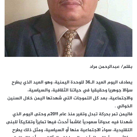
بقلم/ عبدالرحمن مراد
يصادف اليوم العيد الـ36 للوحدة اليمنية، وهو العيد الذي يطرح
سؤالا جوهريا وحقيقيا في حياتنا الثقافية، والسياسية،
والاجتماعية، بعد كل التموجات التي شهدتها اليمن خلال السنين
الخوالي .
فاليمن تمر بحركة تبدل وتغير منذ عام 2011م وحتى اليوم الذي
شهدنا فيه عدواناً سعودياً غاشماً أحدث فيها تمايزاً وتفكيكاً للبنى
التقليدية، سواءً الاجتماعية منها أو السياسية، ومثل ذلك يطرح