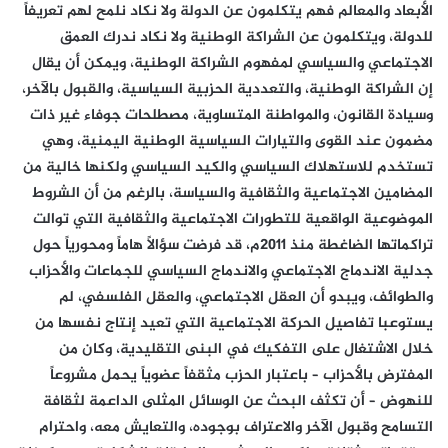
الأبعاد والمعالم فهم يتكلمون عن الدولة ولا نكاد نلمح لهم تعريفاً
للدولة، ويتكلمون عن الشراكة الوطنية ولا نكاد ندرك العمق
الاجتماعي والسياسي لمفهوم الشراكة الوطنية، ويمكن أن يقال
إن الشراكة الوطنية، والتعددية الحزبية السياسية، والقبول بالآخر،
وسيادة القانون، والمواطنة المتساوية، مصطلحات جوفاء غير ذات
مضمون عند القوى والتيارات السياسية الوطنية اليمنية، وهي
تستخدم للاستهلاك السياسي والكيد السياسي ولكنها خالية من
المضامين الاجتماعية والثقافية والسياسة، بالرغم من أن الشروط
الموضوعية الواقعية للتطورات الاجتماعية والثقافية التي توالت
تراكماتها الضاغطة منذ 2011م، قد فرضت سؤالاً هاماً ومحورياً حول
جدلية الاندماج الاجتماعي والاندماج السياسي للجماعات والأحزاب
والطوائف، ويبدو أن العقل الاجتماعي، والعقل الفلسفي، لم
يستوعبا تفاصيل الحركة الاجتماعية التي تعيد إنتاج نفسها من
خلال الاشتغال على التفكيك في البنى التقليدية، وكان من
المفترض بالأحزاب – باعتبار الحزب مثقفاً عضوياً يحمل مشروعاً
للنهوض – أن تكثف البحث عن الوسائل المثلى الداعمة لثقافة
التسامح وقبول الآخر والاعتراف بوجوده، والتعايش معه، واحترام