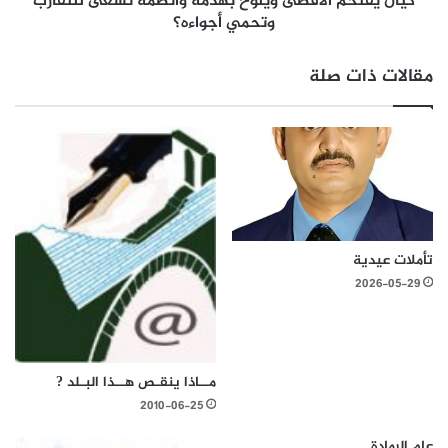
كيان يقتحم الأقصى ويلوح بهدمه وأنظمة تسعى للتقارب
وتحمي أجواءه؟
مقالات ذات صلة
تأملات عيدية
2026-05-29
مــاذا ينقـص هــذا البـلد ?
2010-06-25
عام الرمادة