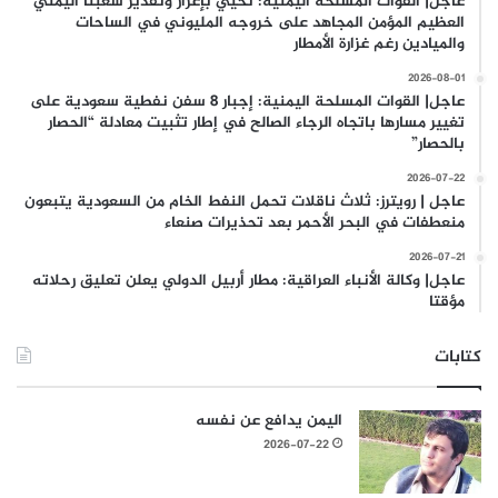
عاجل| القوات المسلحة اليمنية: نحيي بإعزاز وتقدير شعبنا اليمني
العظيم المؤمن المجاهد على خروجه المليوني في الساحات
والميادين رغم غزارة الأمطار
2026-08-01
عاجل| القوات المسلحة اليمنية: إجبار 8 سفن نفطية سعودية على
تغيير مسارها باتجاه الرجاء الصالح في إطار تثبيت معادلة “الحصار
بالحصار”
2026-07-22
عاجل | رويترز: ثلاث ناقلات تحمل النفط الخام من السعودية يتبعون
منعطفات في البحر الأحمر بعد تحذيرات صنعاء
2026-07-21
عاجل| وكالة الأنباء العراقية: مطار أربيل الدولي يعلن تعليق رحلاته
مؤقتا
كتابات
اليمن يدافع عن نفسه
2026-07-22