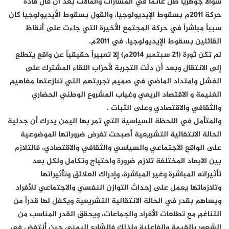
سؤالاً جوهرياً ظل عائماً في المسارات والمآلات بعد أن قال قادة
حركة 2011م بسقوط الإيديولوجيا، والقول بسقوط الأيديولوجيا كان
سبباً مباشراً في حركة المجتمع الأخيرة التي جاءت على أنقاظ
القائلين بسقوط الإيديولوجيا، في 2011م.
لم تكن ثورة (21 سبتمبر 2014م) إلا تعبيراً حقيقياً عن واقع يتطلع
إلى الانتقال وبعد أن دلّت التجربة لأحزاب اللقاء المشترك على
الفشل وامتداد الماضي في صميم تجربتهم التي تنازعتها مفاهيم
الغنيمة و الاقتصاد الريعي وغياب المشروع الوطني الحضاري
والثقافي والاقتصادي وعلى الثبات .
والمتأمل في اللحظة السياسية التي تمر بها اليمن يدرك أن جدلية
الحالة الانتقالية التشريعية أصبحت تفرض ضروراتها الموضوعية
على الواقع الاجتماعي والسياسي والثقافي والاقتصادي، فالتلازم
بين الابعاد المختلفة تلازم ضرورة واحتياج وتكامل ولكل بعد
تأثيراته المباشرة وغير المباشرة، وإدراك العلائق وتأثيراتها
وتلازماتها يعمل على إحداث التوازن النفسي والاجتماعي للأفراد
ويساهم بقدر في الحالة الانتقالية التشريعية ويكفل لها قدراً من
التناغم مع تطلعات الأفراد والجماعات، ويحقق القدر المناسب من
الشعور بالقيمة والفاعلية ولذلك فالشارع اليمني حين أنتفض في