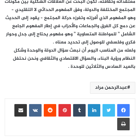
معتقداته وثقافته، لكون البحث عن العلاقات الشكلية بين مكونات
المجتمع المختلفة والدولة، وفق المفهوم الحداثي لا التقليدي –
وهو المفهوم الذي أفرزته وتفرزه حركة المجتمع – يقود إلى الحديث
عن دمج كل الفرق والجماعات والأحزاب في إطار المفهوم الجامع
الشامل ” للمواطنة المتساوية ” وهو مفهوم يحتاج إلى جدل وحوار
فكري وفلسفي للوصول إلى تحديد معناه .
ولعله من المناسب اليوم أن نبعث سؤال الدولة والوحدة وشكل
النظام ورؤية البناء، والسؤال الاقتصادي والثقافي ونحن نحتفل
بالعيد السادس والثلاثين للوحدة .
عبدالرحمن مراد
لينكدإن
بينتيريست
مشاركة عبر البريد
طباعة