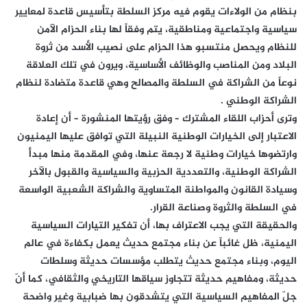
بنظام من الولاءات يقوم فيه مركز السلطة بتأسيس قاعدة لمعايير
سياسية واجتماعية ومناطقية، يتم وفقاً لها بناء الحزام الآمن
للنظام ويحصل منتسبو هذا الحزام على نصيب الأسد من ثروة
البلاد ومن المناصب والوظائف الأساسية، ويرون في تلك العلاقة
نوعاً من الشراكة في السلطة والمصالح وهي قاعدة متضادة لنظام
الشراكة الوطني .
وترى أحزاب اللقاء المشترك – وفق رؤيتها المنشورة – أن إعادة
الاعتبار إلى الخيارات الوطنية النبيلة التي توافق عليها اليمنيون
وارتضوها خيارات وطنية لا رجعة عنها، وفي المقدمة منها مبدأ
الشراكة الوطنية، والتعددية الحزبية والسياسية والقبول بالآخر
وسيادة القانون والمواطنة المتساوية والشراكة الشعبية الواسعة
في السلطة والثروة وصناعة القرار.
والحقيقة التي يجب الاعتراف بها، أن تفكير التيارات السياسية
اليمنية، ظل غائباً عن بناء مجتمع حديث يعمل بكفاءة في عالم
اليوم، وبناء مجتمع حديث يتطلب مؤسسات حديثة وسلطات
حديثة، ومفاهيم حديثة تتجاوز سياقها التاريخي والثقافي، كما أنّ
جلّ المفاهيم السياسية التي يتشدقون بها ضبابية وغير واضحة