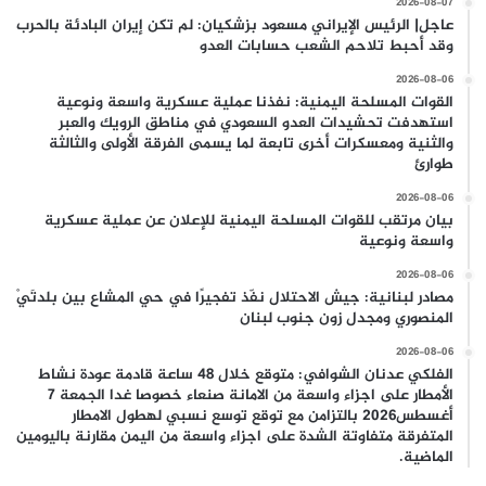
2026-08-07
عاجل| الرئيس الإيراني مسعود بزشكيان: لم تكن إيران البادئة بالحرب
وقد أحبط تلاحم الشعب حسابات العدو
2026-08-06
القوات المسلحة اليمنية: نفذنا عملية عسكرية واسعة ونوعية
استهدفت تحشيدات العدو السعودي في مناطق الرويك والعبر
والثنية ومعسكرات أخرى تابعة لما يسمى الفرقة الأولى والثالثة
طوارئ
2026-08-06
بيان مرتقب للقوات المسلحة اليمنية للإعلان عن عملية عسكرية
واسعة ونوعية
2026-08-06
مصادر لبنانية: جيش الاحتلال نفّذ تفجيرًا في حي المشاع بين بلدتَيْ
المنصوري ومجدل زون جنوب لبنان
2026-08-06
الفلكي عدنان الشوافي: متوقع خلال 48 ساعة قادمة عودة نشاط
الأمطار على اجزاء واسعة من الامانة صنعاء خصوصا غدا الجمعة 7
أغسطس2026 بالتزامن مع توقع توسع نسبي لهطول الامطار
المتفرقة متفاوتة الشدة على اجزاء واسعة من اليمن مقارنة باليومين
الماضية.