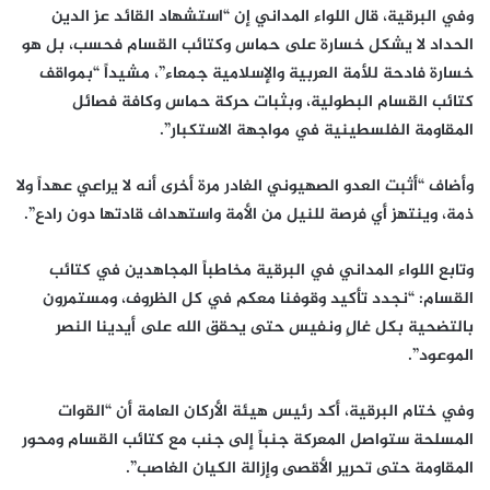
وفي البرقية، قال اللواء المداني إن “استشهاد القائد عز الدين
الحداد لا يشكل خسارة على حماس وكتائب القسام فحسب، بل هو
خسارة فادحة للأمة العربية والإسلامية جمعاء”، مشيداً “بمواقف
كتائب القسام البطولية، وبثبات حركة حماس وكافة فصائل
المقاومة الفلسطينية في مواجهة الاستكبار”.
وأضاف “أثبت العدو الصهيوني الغادر مرة أخرى أنه لا يراعي عهداً ولا
ذمة، وينتهز أي فرصة للنيل من الأمة واستهداف قادتها دون رادع”.
وتابع اللواء المداني في البرقية مخاطباً المجاهدين في كتائب
القسام: “نجدد تأكيد وقوفنا معكم في كل الظروف، ومستمرون
بالتضحية بكل غالٍ ونفيس حتى يحقق الله على أيدينا النصر
الموعود”.
وفي ختام البرقية، أكد رئيس هيئة الأركان العامة أن “القوات
المسلحة ستواصل المعركة جنباً إلى جنب مع كتائب القسام ومحور
المقاومة حتى تحرير الأقصى وإزالة الكيان الغاصب”.