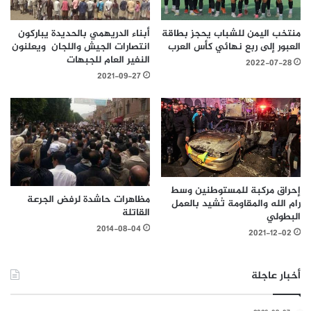
منتخب اليمن للشباب يحجز بطاقة
أبناء الدريهمي بالحديدة يباركون
العبور إلى ربع نهائي كأس العرب
انتصارات الجيش واللجان ويعلنون
النفير العام للجبهات
2022-07-28
2021-09-27
إحراق مركبة للمستوطنين وسط
مظاهرات حاشدة لرفض الجرعة
رام الله والمقاومة تُشيد بالعمل
القاتلة
البطولي
2014-08-04
2021-12-02
أخبار عاجلة