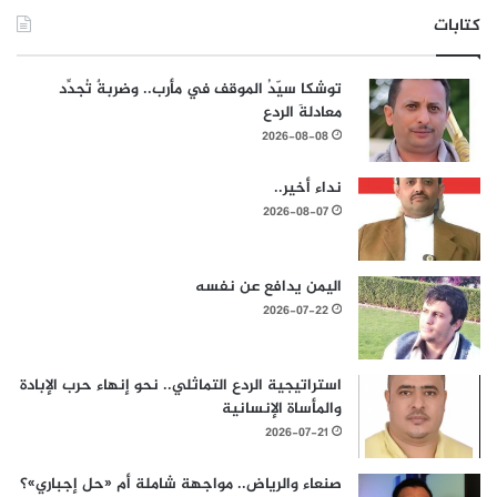
كتابات
توشكا سيّدُ الموقف في مأرب.. وضربةٌ تُجدِّد
معادلةَ الردع
2026-08-08
نداء أخير..
2026-08-07
اليمن يدافع عن نفسه
2026-07-22
استراتيجية الردع التماثلي.. نحو إنهاء حرب الإبادة
والمأساة الإنسانية
2026-07-21
صنعاء والرياض.. مواجهة شاملة أم «حل إجباري»؟