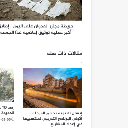
خريطة مجازر العدوان على اليمن.. إطلا
أكبر عملية توثيق إعلامية غدًا الجمعة
مقالات ذات صلة
رص
الحديدة خلال 
إنسان للتنمية تختتم المرحلة
الأولى البرنامج التدريبي لمنتسبيها
-08-05
في إعداد المشاريع