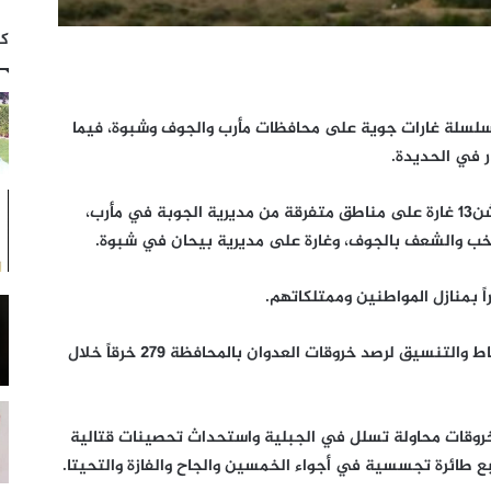
كت
 سلسلة غارات جوية على محافظات مأرب والجوف وشبوة، فيما
 في الحديدة.
وأوضح مصدر أمني أن طيران العدوان الغاشم شن13 غارة على مناطق متفرقة من مديرية الجوبة في مأرب،
 خب والشعف بالجوف، وغارة على مديرية بيحان في شبوة.
اً بمنازل المواطنين وممتلكاتهم.
وفي الحديدة سجلت غرفة عمليات ضباط الارتباط والتنسيق لرصد خروقات العدوان بالمحافظة 279 خرقاً خلال
خروقات محاولة تسلل في الجبلية واستحداث تحصينات قتالية
ع طائرة تجسسية في أجواء الخمسين والجاح والفازة والتحيتا.