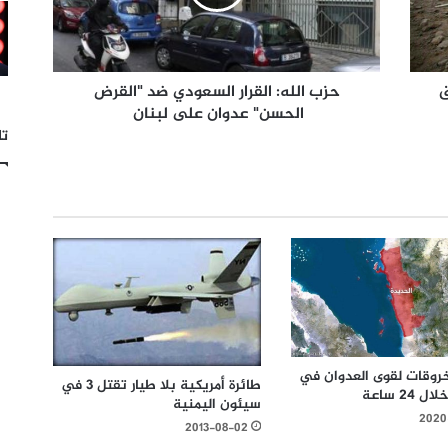
ق
حزب الله: القرار السعودي ضد "القرض
الحسن" عدوان على لبنان
تا
د ١١٠ خروقات لقوى العدوان في
طائرة أمريكية بلا طيار تقتل 3 في
24 ساعة
سيئون اليمنية
2020
2013-08-02