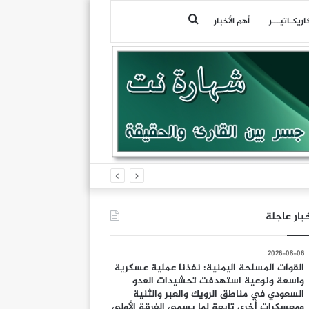
بحث
اريكـاتيـــر
أهم الأخبار
عن
بار عاجلة
2026-08-06
القوات المسلحة اليمنية: نفذنا عملية عسكرية
واسعة ونوعية استهدفت تحشيدات العدو
السعودي في مناطق الرويك والعبر والثنية
ومعسكرات أخرى تابعة لما يسمى الفرقة الأولى