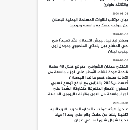
والثالثة طوارئ
2026-08-06
بيان مرتقب للقوات المسلحة اليمنية للإعلان
عن عملية عسكرية واسعة ونوعية
2026-08-06
مصادر لبنانية: جيش الاحتلال نفّذ تفجيرًا في
حي المشاع بين بلدتَيْ المنصوري ومجدل زون
جنوب لبنان
2026-08-06
الفلكي عدنان الشوافي: متوقع خلال 48 ساعة
قادمة عودة نشاط الأمطار على اجزاء واسعة من
الامانة صنعاء خصوصا غدا الجمعة 7
أغسطس2026 بالتزامن مع توقع توسع نسبي
لهطول الامطار المتفرقة متفاوتة الشدة على
اجزاء واسعة من اليمن مقارنة باليومين الماضية.
2026-08-01
عاجل| هيئة عمليات التجارة البحرية البريطانية:
تلقينا بلاغا عن حادث وقع على بعد 11 ميلا
بحريا شمال شرق ليما في عمان