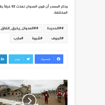
المختلفة.
#الحديدة
#العدوان_يخرق_اتفاق_
الجوف
شبوة
مارب
فيسبوك
تويتر