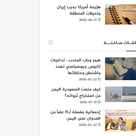
هزيمة أمريكا بحرب إيران
وتحولات المنطقة
2026-06-21
فــات سـاخنـــة
هرمز وباب المندب.. تداعيات
كابوس جيوسياسي تهدد
واشنطن وحلفائها
2026-07-22
كيف منعت السعودية اليمن
من استخراج ثرواته؟
2026-07-10
إحصائية مفصلة لـ11 عاماً من
العدوان على اليمن
2026-03-27