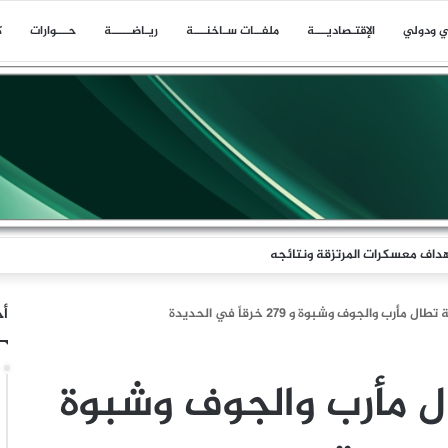
ي ودولي
اﻹقتـصاديـــة
ملفــات سـاخنـــة
ريـاضـــــة
حـــوارات
ك
اف معسكرات المرتزقة ونتائجه
أخ
طال مأرب والجوف وشبوة