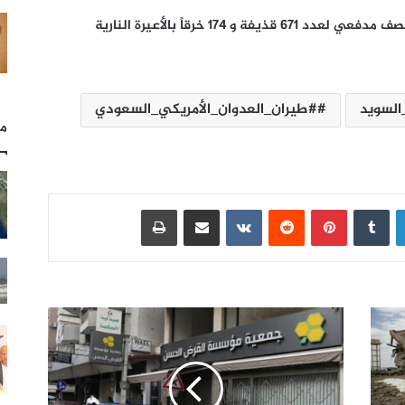
وذكر المصدر أن قوى العدوان نفذت 92 خرقاً بقصف مدفعي لعدد 671 قذيفة و 174 خرقاً بالأعيرة النارية
السويد
#طيران_العدوان_الأمريكي_السعودي
مل
لينكدإن
بينتيريست
مشاركة عبر البريد
طباعة