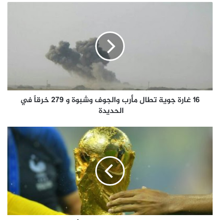
16 غارة جوية تطال مأرب والجوف وشبوة و 279 خرقاً في
الحديدة