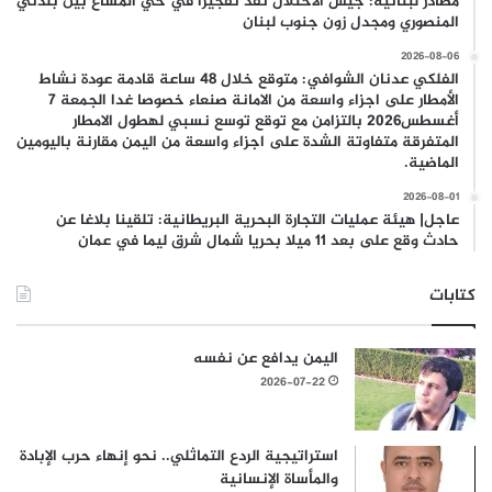
مصادر لبنانية: جيش الاحتلال نفّذ تفجيرًا في حي المشاع بين بلدتَيْ
المنصوري ومجدل زون جنوب لبنان
2026-08-06
الفلكي عدنان الشوافي: متوقع خلال 48 ساعة قادمة عودة نشاط
الأمطار على اجزاء واسعة من الامانة صنعاء خصوصا غدا الجمعة 7
أغسطس2026 بالتزامن مع توقع توسع نسبي لهطول الامطار
المتفرقة متفاوتة الشدة على اجزاء واسعة من اليمن مقارنة باليومين
الماضية.
2026-08-01
عاجل| هيئة عمليات التجارة البحرية البريطانية: تلقينا بلاغا عن
حادث وقع على بعد 11 ميلا بحريا شمال شرق ليما في عمان
كتابات
اليمن يدافع عن نفسه
2026-07-22
استراتيجية الردع التماثلي.. نحو إنهاء حرب الإبادة
والمأساة الإنسانية