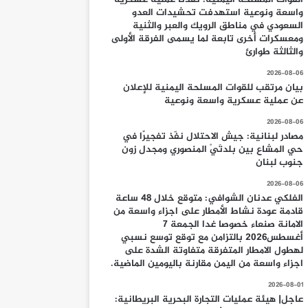
واسعة ونوعية استهدفت تحشيدات العدو
السعودي في مناطق الرويك والعبر والثنية
ومعسكرات أخرى تابعة لما يسمى الفرقة الأولى
والثالثة طوارئ
2026-08-06
بيان مرتقب للقوات المسلحة اليمنية للإعلان
عن عملية عسكرية واسعة ونوعية
2026-08-06
مصادر لبنانية: جيش الاحتلال نفّذ تفجيرًا في
حي المشاع بين بلدتَيْ المنصوري ومجدل زون
جنوب لبنان
2026-08-06
الفلكي عدنان الشوافي: متوقع خلال 48 ساعة
قادمة عودة نشاط الأمطار على اجزاء واسعة من
الامانة صنعاء خصوصا غدا الجمعة 7
أغسطس2026 بالتزامن مع توقع توسع نسبي
لهطول الامطار المتفرقة متفاوتة الشدة على
اجزاء واسعة من اليمن مقارنة باليومين الماضية.
2026-08-01
عاجل| هيئة عمليات التجارة البحرية البريطانية: