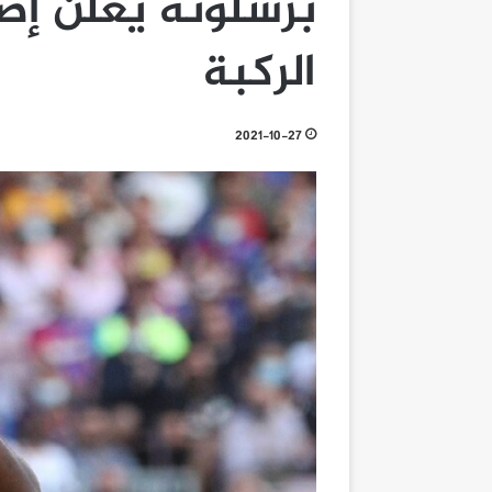
برشلونة يعلن إص
الركبة
2021-10-27