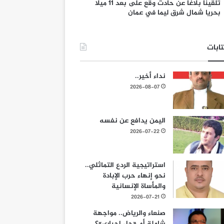
تلقينا بلاغا عن حادث وقع على بعد 11 ميلا
بحريا شمال شرق ليما في عمان
ابات
نداء أخير..
2026-08-07
اليمن يدافع عن نفسه
2026-07-22
استراتيجية الردع التماثلي..
نحو إنهاء حرب الإبادة
والمأساة الإنسانية
2026-07-21
صنعاء والرياض.. مواجهة
شاملة أم «حل إجباري»؟