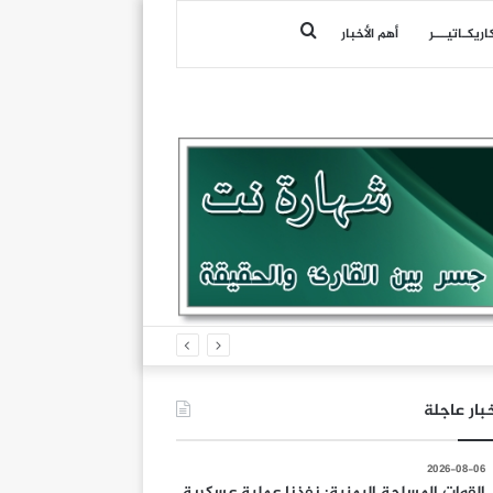
بحث
اريكـاتيـــر
أهم الأخبار
عن
بار عاجلة
2026-08-06
القوات المسلحة اليمنية: نفذنا عملية عسكرية