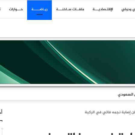
ي ودولي
اﻹقتـصاديـــة
ملفــات سـاخنـــة
ريـاضـــــة
حـــوارات
ك
ل السعودي
أخ
ن إصابة نجمه فاتي في الركبة