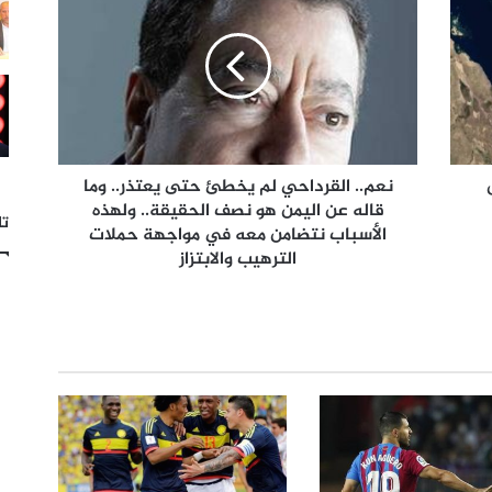
 خرق
نعم.. القرداحي لم يخطئ حتى يعتذر.. وما
قاله عن اليمن هو نصف الحقيقة.. ولهذه
تا
الأسباب نتضامن معه في مواجهة حملات
الترهيب والابتزاز