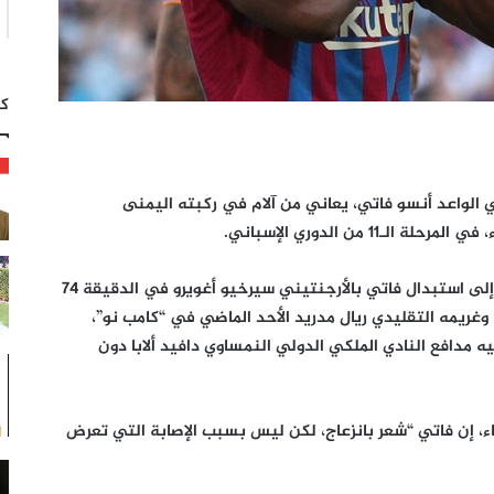
كت
ي الواعد أنسو فاتي، يعاني من آلام في ركبته اليمنى
1 من الدوري الإسباني.
واضطر مدرب برشلونة، الهولندي رونالد كومان إلى استبدال فاتي بالأرجنتيني سيرخيو أغويرو في الدقيقة 74
وغريمه التقليدي ريال مدريد الأحد الماضي في “كامب نو”،
مدافع النادي الملكي الدولي النمساوي دافيد ألابا دون
، إن فاتي “شعر بانزعاج، لكن ليس بسبب الإصابة التي تعرض