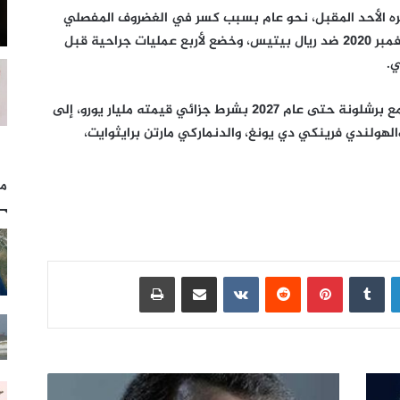
ره الأحد المقبل، نحو عام بسبب كسر في الغضروف المفصلي
في ركبته اليسرى تعرض له في السابع من نوفمبر 2020 ضد ريال بيتيس، وخضع لأربع عمليات جراحية قبل
ي.
وانضم فاتي، الذي مدد الأسبوع الماضي عقده مع برشلونة حتى عام 2027 بشرط جزائي قيمته مليار يورو، إلى
لهولندي فرينكي دي يونغ، والدنماركي مارتن برايثوايت،
مل
لينكدإن
بينتيريست
مشاركة عبر البريد
طباعة