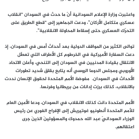
واعتبرت وزارة الإعلام السودانية أنّ ما حدث في السودان “انقلاب
عسكري متكامل الأركان”، ودعت الجماهير إلى “قطع الطريق على
التحرّك العسكري حتى إسقاط المحاولة الانقلابية”.
توالى الكثير من المواقف الدولية بعد أحداث أمس في السودان، إذ
دعت السفارة الأميركية في الخرطوم كل الأطراف التي تعطّل
الانتقال بقيادة المدنيين في السودان إلى التنحي، وأعلن الاتحاد
الأوروبي ومجلس الدوما الروسي أنه يتابع بقلق شديد تطورات
الأحداث في السودان. مفوضة الأمم المتحدة لحقوق الإنسان نددت
بالانقلاب، كذلك برزت إدانات من بريطانيا وفرنسا.
الأمم المتحدة دانت كذلك الانقلاب في السودان، ودعا الأمين العام
للأمم المتحدة أنطونيو غوتيريش إلى الإفراج الفوري عن رئيس
الوزراء السودانيّ عبد الله حمدوك والمسؤولينَ الذينَ جرى
اعتقالهم.