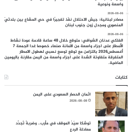
واسعة ونوعية
2026-08-06
مصادر لبنانية: جيش الاحتلال نفّذ تفجيرًا في حي المشاع بين بلدتَيْ
المنصوري ومجدل زون جنوب لبنان
2026-08-06
الفلكي عدنان الشوافي: متوقع خلال 48 ساعة قادمة عودة نشاط
الأمطار على اجزاء واسعة من الامانة صنعاء خصوصا غدا الجمعة 7
أغسطس2026 بالتزامن مع توقع توسع نسبي لهطول الامطار
المتفرقة متفاوتة الشدة على اجزاء واسعة من اليمن مقارنة باليومين
الماضية.
كتابات
اثمان الحصار السعودي على اليمن
2026-08-08
توشكا سيّدُ الموقف في مأرب.. وضربةٌ تُجدِّد
معادلةَ الردع