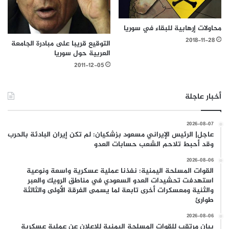
محاولات إرهابية للبقاء في سوريا
2018-11-28
التوقيع قريبا على مبادرة الجامعة
العربية حول سوريا
2011-12-05
أخبار عاجلة
2026-08-07
عاجل| الرئيس الإيراني مسعود بزشكيان: لم تكن إيران البادئة بالحرب
وقد أحبط تلاحم الشعب حسابات العدو
2026-08-06
القوات المسلحة اليمنية: نفذنا عملية عسكرية واسعة ونوعية
استهدفت تحشيدات العدو السعودي في مناطق الرويك والعبر
والثنية ومعسكرات أخرى تابعة لما يسمى الفرقة الأولى والثالثة
طوارئ
2026-08-06
بيان مرتقب للقوات المسلحة اليمنية للإعلان عن عملية عسكرية