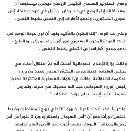
وصرح السكرتير الصحفي للرئيس الروسي ديمتري بيسكوف أن
روسيا قلقة إزاء الوضع في السودان ، وتأمل في عودته عاجلا إلى
المجرى الدستوري ، وتدعو الأطراف إلى التحلي بضبط النفس.
وعلى حد قوله: “إننا قلقون بالتأكيد ونود أن نرى عودة الوضع في
البلاد العودة المجرى الدستوري في أقرب وقت ممكن. وبالطبع ،
ندعو جميع الأطراف إلى التحلي بضبط النفس”.
وكانت وزارة الإعلام السودانية أعلنت أنه تمّ اعتقال أعضاء في
مجلس السيادة الانتقالي من المكوّن المدني وعدد من وزراء
الحكومة الانتقالية، وقالت إنّ القوات العسكرية المشتركة تحتجز
رئيس الوزراء السوداني عبد الله حمدوك في منزله، وتمارس
ضغوطاً عليه لإصدار بيان مؤيد “للانقلاب”.
أما عربياً، فقد أكّدت الجزائر ضرورة “التحلّي بروح المسؤولية وضبط
النفس”، ورأت مصر أن “أمن السودان واستقراره جزء لا يتجزأ من أمن
مصر والمنطقة”. الموقف نفسه أعرب عنه الأمين العام لجامعة