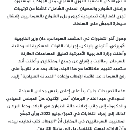
شتّى أشكال التصعيد الثوري السلمي، مثل المواكب المستمرة
وإغلاق الشوارع والعصيان المدني الشامل”، كاشفاً عن ترتيبات
تجري لفعاليات تصعيدية كبرى وملء الشوارع بالسودانيين لإفشال
سيطرة الجيش على السلطة.
وحول آخر التطورات في المشهد السوداني، دان وزير الخارجية
الأميركي، أنتوني بلينكن، إجراءات القوات العسكرية السودانية،
وأعلنت وزارة الخارجية الأميركية تعليق المساعدات الطارئة
للسودان، وطالبت بالإفراج عن جميع المعتقلين، وأعلنت أنها
ستعيد تقييم علاقاتها مع هذا البلد، وذلك بعد عام تقريباً على
رفع السودان عن قائمة الإرهاب وإعادة “الحصانة السيادية” إليه.
هذه التصريحات جاءت رداً على إعلان رئيس مجلس السيادة
السوداني عبد الفتاح البرهان، أمس الإثنين، حلّ المجلس السيادي
والحكومة، إلى جانب إعلانه حالة الطوارئ في البلاد. ودعا البرهان
كذلك إلى إجراء انتخابات في تموز/يوليو 2023، ورأى تجمُّع
المهنيين السودانيين في المقابل أنَّ “البرهان كتب نهايته بيده،
وأنَّ قراراته ليست للتنفيذ، بل إلى مزيلة التاريخ”.