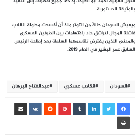
الدول العربية أحمد أبو الغيط، إذ دعا جميع الأطراف إلى التقيد
بالوثيقة الدستورية.
ويعيش السودان حالةً من التوتر منذ أن أفسحت محاولة انقلاب
فاشلة المجال لتراشق حاد بالاتهامات بين الطرفين العسكري
والمدني اللذين يفترض تقاسمهما السلطةَ بعد إطاحة الرئيس
السابق عمر البشير في العام 2019.
السودان
انقلاب عسكري
عبدالفتاح البرهان
لينكدإن
بينتيريست
مشاركة عبر البريد
طباعة