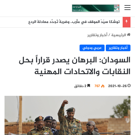
القائمة
توشكا سيّدُ الموقف في مأرب.. وضربةٌ تُجدِّد معادلةَ الردع
الرئيسية
/
أخبار وتقارير
أخبار وتقارير
عربي ودولي
السودان: البرهان يصدر قراراً بحل
النقابات والاتحادات المهنية
2021-10-26
767
2 دقائق