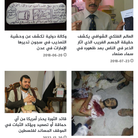
العالم الفلكي الشوافي يكشف
وكالة دولية تكشف عن وحشية
حقيقة الجسم الغريب الذي اثار
التعذيب في سجون تديرها
الذعر في الناس بعد ظهوره في
الإمارات في عدن
سماء صنعاء
2018-06-20
2018-07-23
قائد الثورة يحذر أمريكا من أي
حماقة أو تصعيد ويؤكد الثبات في
الموقف المساند لفلسطين
2023-12-20