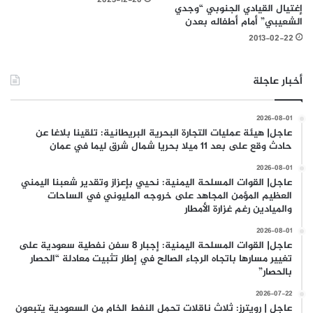
إغتيال القيادي الجنوبي “وجدي
الشعيبي” أمام أطفاله بعدن
2013-02-22
أخبار عاجلة
2026-08-01
عاجل| هيئة عمليات التجارة البحرية البريطانية: تلقينا بلاغا عن
حادث وقع على بعد 11 ميلا بحريا شمال شرق ليما في عمان
2026-08-01
عاجل| القوات المسلحة اليمنية: نحيي بإعزاز وتقدير شعبنا اليمني
العظيم المؤمن المجاهد على خروجه المليوني في الساحات
والميادين رغم غزارة الأمطار
2026-08-01
عاجل| القوات المسلحة اليمنية: إجبار 8 سفن نفطية سعودية على
تغيير مسارها باتجاه الرجاء الصالح في إطار تثبيت معادلة “الحصار
بالحصار”
2026-07-22
عاجل | رويترز: ثلاث ناقلات تحمل النفط الخام من السعودية يتبعون