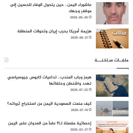
عاشوراء اليمن.. حين يتحول الوفاء للحسين إلى
موقفٍ وجهاد
2026-06-26
هزيمة أمريكا بحرب إيران وتحولات المنطقة
2026-06-21
ملفــات سـاخنـــة
هرمز وباب المندب.. تداعيات كابوس جيوسياسي
تهدد واشنطن وحلفائها
2026-07-22
كيف منعت السعودية اليمن من استخراج ثرواته؟
2026-07-10
إحصائية مفصلة لـ11 عاماً من العدوان على اليمن
2026-03-27