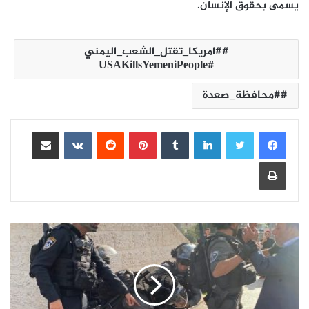
يسمى بحقوق الإنسان.
#امريكا_تقتل_الشعب_اليمني
#USAKillsYemeniPeople
#محافظة_صعدة
لينكدإن
بينتيريست
مشاركة عبر البريد
طباعة