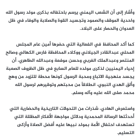
وأشار إلى أن الشعب اليمني يرسم باحتفاله بذكرى مولد رسول الله
واحدية الموقف والصمود وتجسيد القوة والصلابة والوفاء في ظل
العدوان والحصار على البلاد.
كما أكد المحافظ في الفعالية التي حضرها أمين عام المجلس
المحلي عبدالقادر الجيلاني ووكلاء المحافظة فارس الكهالي وصالح
المنتصر وعبدالملك الغربي وحسن موفعة وعبدالله الطاهري، أن
إحياء اليمنيين لذكرى مولده للعام السابع في ظل الظروف الصعبة
يجسد منهجية الاتباع ومحبة الرسول كونها محطة للتزود من وهج
وألق الهدي النبوي، انطلاقاً من محبتهم وتوقيرهم لرسول الله
محمد صلى الله عليه وآله وسلم.
واستعرض الهادي، شذرات من التحولات التاريخية والحضارية التي
أحدثتها الرسالة المحمدية ودلائل مواجهة الأفكار المظللة التي
تستهدف احتفال الأمة بمولد نبيها عليه أفضل الصلاة وأزكى
التسليم.