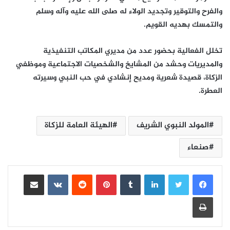
والفرح والتوقير وتجديد الولاء له صلى الله عليه وآله وسلم
والتمسك بهديه القويم.
تخلل الفعالية بحضور عدد من مديري المكاتب التنفيذية
والمديريات وحشد من المشايخ والشخصيات الاجتماعية وموظفي
الزكاة، قصيدة شعرية ومديح إنشادي في حب النبي وسيرته
العطرة.
المولد النبوي الشريف
الهيئة العامة للزكاة
صنعاء
لينكدإن
بينتيريست
مشاركة عبر البريد
طباعة