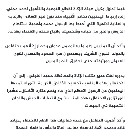
فيما تطرق وكيل هيئة الزكاة لقطاع التوعية والتأهيل أحمد مجلي،
إلى إرتباط اليمنيين بخاتم الأنبياء منذ بزوغ فجر الاسلام، والرعاية
والعناية الالهية التي أحيط بها الرسول محمد وأهمية استلهام
الدروس والعبر من حياته وشخصيته واتباع سنته والاقتداء بهدية.
وأكد أن اليمنيين رغم ما يعانوه من عدوان وحصار إلا أنهم يحتفلون
بالمولد النبوي الشريف ويستمرون في الصمود والتصدي لقوى
العدوان ومرتزقته حتى تحقيق النصر المبين.
بدوره لفت مدير مكتب الزكاة بالمحافظة حميد الغولي ، إلى أن
الاحتفال بهذه المناسبة تجسيد للأخلاق الكريمة التي استمدها
اليمنيون من الرسول الاعظم الذي جاء يتمم مكارم الأخلاق.. مشيرا
الى تزامن الاحتفال بهذه المناسبة مع انتصارات الجيش واللجان
الشعبية في الجبهات.
وأكد أهمية التفاعل مع خطة فعاليات هذا العام للاحتفاء بميلاد
قائد وموحد الأمة لترسيخ معاني العزة والبأس وإظهار البهجة