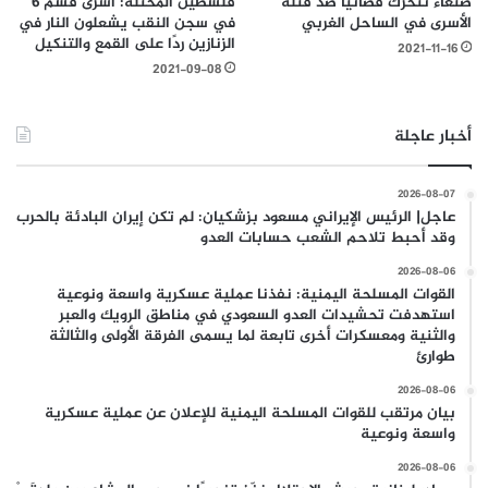
صنعاء تتحرك قضائياً ضد قتلة
فلسطين المحتلة: أسرى قسم 6
الأسرى في الساحل الغربي
في سجن النقب يشعلون النار في
الزنازين ردًا على القمع والتنكيل
2021-11-16
2021-09-08
أخبار عاجلة
2026-08-07
عاجل| الرئيس الإيراني مسعود بزشكيان: لم تكن إيران البادئة بالحرب
وقد أحبط تلاحم الشعب حسابات العدو
2026-08-06
القوات المسلحة اليمنية: نفذنا عملية عسكرية واسعة ونوعية
استهدفت تحشيدات العدو السعودي في مناطق الرويك والعبر
والثنية ومعسكرات أخرى تابعة لما يسمى الفرقة الأولى والثالثة
طوارئ
2026-08-06
بيان مرتقب للقوات المسلحة اليمنية للإعلان عن عملية عسكرية
واسعة ونوعية
2026-08-06