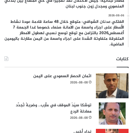
مصادر لبنانية: جيش الاحتلال نفّذ تفجيرًا في حي المشاع بين بلدتَيْ
المنصوري ومجدل زون جنوب لبنان
2026-08-06
الفلكي عدنان الشوافي: متوقع خلال 48 ساعة قادمة عودة نشاط
الأمطار على اجزاء واسعة من الامانة صنعاء خصوصا غدا الجمعة 7
أغسطس2026 بالتزامن مع توقع توسع نسبي لهطول الامطار
المتفرقة متفاوتة الشدة على اجزاء واسعة من اليمن مقارنة باليومين
الماضية.
كتابات
اثمان الحصار السعودي على اليمن
2026-08-08
توشكا سيّدُ الموقف في مأرب.. وضربةٌ تُجدِّد
معادلةَ الردع
2026-08-08
نداء أخير..