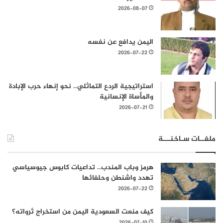
2026-08-07
اليمن يدافع عن نفسه
2026-07-22
استراتيجية الردع التماثلي.. نحو إنهاء حرب الإبادة
والمأساة الإنسانية
2026-07-21
ملفــات سـاخنـــة
هرمز وباب المندب.. تداعيات كابوس جيوسياسي
تهدد واشنطن وحلفائها
2026-07-22
كيف منعت السعودية اليمن من استخراج ثرواته؟
2026-07-10