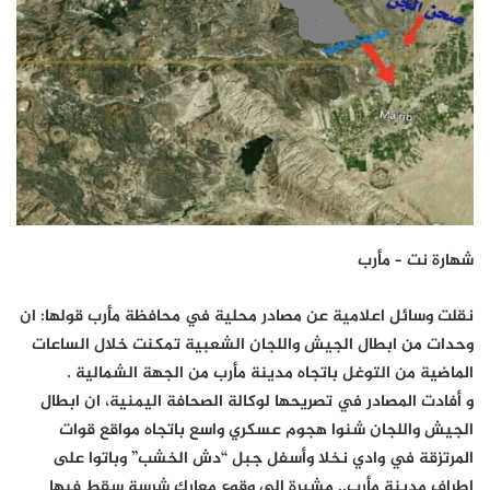
شهارة نت – مأرب
نقلت وسائل اعلامية عن مصادر محلية في محافظة مأرب قولها: ان
وحدات من ابطال الجيش واللجان الشعبية تمكنت خلال الساعات
الماضية من التوغل باتجاه مدينة مأرب من الجهة الشمالية .
و أفادت المصادر في تصريحها لوكالة الصحافة اليمنية، ان ابطال
الجيش واللجان شنوا هجوم عسكري واسع باتجاه مواقع قوات
المرتزقة في وادي نخلا وأسفل جبل “دش الخشب” وباتوا على
اطراف مدينة مأرب.. مشيرة الى وقوع معارك شرسة سقط فيها