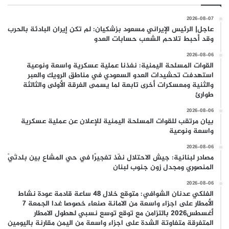
2026-08-07
عاجل| الرئيس الإيراني مسعود بزشكيان: لم تكن إيران البادئة بالحرب
وقد أحبط تلاحم الشعب حسابات العدو
2026-08-06
القوات المسلحة اليمنية: نفذنا عملية عسكرية واسعة ونوعية
استهدفت تحشيدات العدو السعودي في مناطق الرويك والعبر
والثنية ومعسكرات أخرى تابعة لما يسمى الفرقة الأولى والثالثة
طوارئ
2026-08-06
بيان مرتقب للقوات المسلحة اليمنية للإعلان عن عملية عسكرية
واسعة ونوعية
2026-08-06
مصادر لبنانية: جيش الاحتلال نفّذ تفجيرًا في حي المشاع بين بلدتَيْ
المنصوري ومجدل زون جنوب لبنان
2026-08-06
الفلكي عدنان الشوافي: متوقع خلال 48 ساعة قادمة عودة نشاط
الأمطار على اجزاء واسعة من الامانة صنعاء خصوصا غدا الجمعة 7
أغسطس2026 بالتزامن مع توقع توسع نسبي لهطول الامطار
المتفرقة متفاوتة الشدة على اجزاء واسعة من اليمن مقارنة باليومين