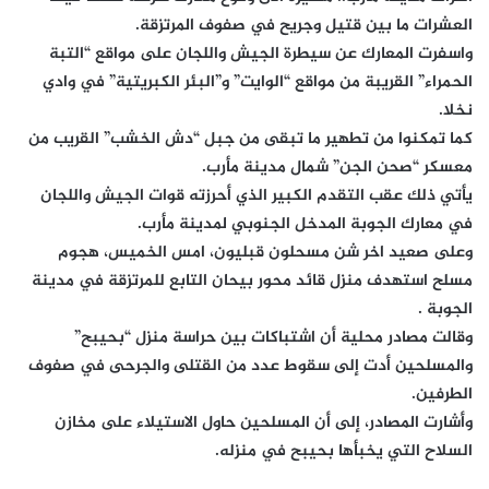
العشرات ما بين قتيل وجريح في صفوف المرتزقة.
واسفرت المعارك عن سيطرة الجيش واللجان على مواقع “التبة
الحمراء” القريبة من مواقع “الوايت” و”البئر الكبريتية” في وادي
نخلا.
كما تمكنوا من تطهير ما تبقى من جبل “دش الخشب” القريب من
معسكر “صحن الجن” شمال مدينة مأرب.
يأتي ذلك عقب التقدم الكبير الذي أحرزته قوات الجيش واللجان
في معارك الجوبة المدخل الجنوبي لمدينة مأرب.
وعلى صعيد اخر شن مسحلون قبليون، امس الخميس، هجوم
مسلح استهدف منزل قائد محور بيحان التابع للمرتزقة في مدينة
الجوبة .
وقالت مصادر محلية أن اشتباكات بين حراسة منزل “بحيبح”
والمسلحين أدت إلى سقوط عدد من القتلى والجرحى في صفوف
الطرفين.
وأشارت المصادر، إلى أن المسلحين حاول الاستيلاء على مخازن
السلاح التي يخبأها بحيبح في منزله.