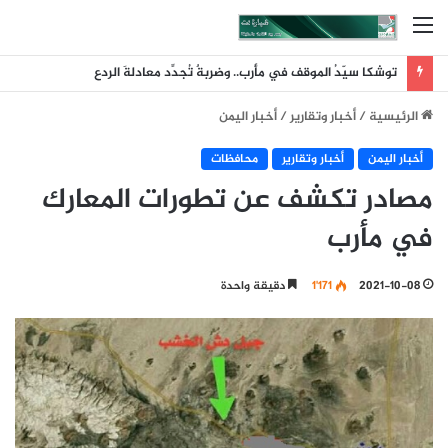
القائمة
توشكا سيّدُ الموقف في مأرب.. وضربةٌ تُجدِّد معادلةَ الردع
الرئيسية
/
أخبار وتقارير
/
أخبار اليمن
أخبار اليمن
أخبار وتقارير
محافظات
مصادر تكشف عن تطورات المعارك
في مأرب
2021-10-08
1٬171
دقيقة واحدة