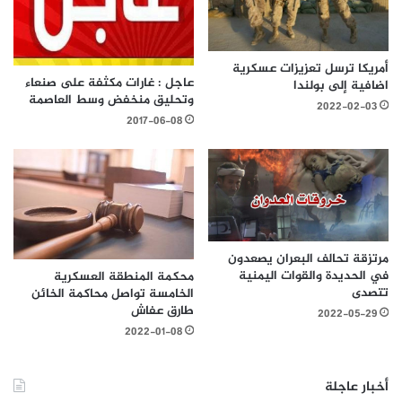
أمريكا ترسل تعزيزات عسكرية
عاجل : غارات مكثفة على صنعاء
اضافية إلى بولندا
وتحليق منخفض وسط العاصمة
2022-02-03
2017-06-08
مرتزقة تحالف البعران يصعدون
في الحديدة والقوات اليمنية
محكمة المنطقة العسكرية
تتصدى
الخامسة تواصل محاكمة الخائن
طارق عفاش
2022-05-29
2022-01-08
أخبار عاجلة