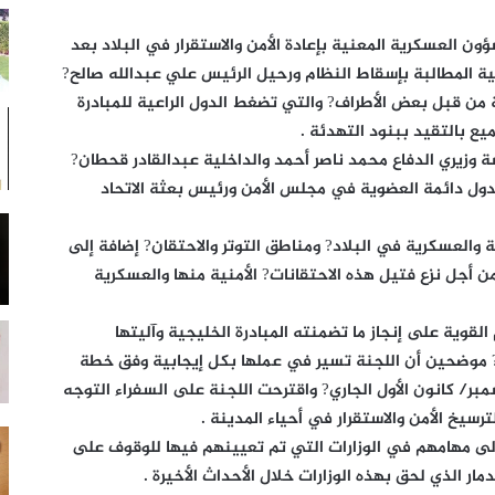
ون العسكرية المعنية بإعادة الأمن والاستقرار في البلاد بعد
ة المطالبة بإسقاط النظام ورحيل الرئيس علي عبدالله صالح?
من قبل بعض الأطراف? والتي تضغط الدول الراعية للمبادرة
ع بالتقيد ببنود التهدئة .
ة وزيري الدفاع محمد ناصر أحمد والداخلية عبدالقادر قحطان?
ول دائمة العضوية في مجلس الأمن ورئيس بعثة الاتحاد
ة والعسكرية في البلاد? ومناطق التوتر والاحتقان? إضافة إلى
 أجل نزع فتيل هذه الاحتقانات? الأمنية منها والعسكرية
لقوية على إنجاز ما تضمنته المبادرة الخليجية وآليتها
? موضحين أن اللجنة تسير في عملها بكل إيجابية وفق خطة
بر/ كانون الأول الجاري? واقترحت اللجنة على السفراء التوجه
رسيخ الأمن والاستقرار في أحياء المدينة .
ولى مهامهم في الوزارات التي تم تعيينهم فيها للوقوف على
 الذي لحق بهذه الوزارات خلال الأحداث الأخيرة .