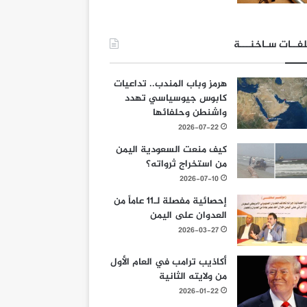
فــات سـاخنـــة
هرمز وباب المندب.. تداعيات
كابوس جيوسياسي تهدد
واشنطن وحلفائها
2026-07-22
كيف منعت السعودية اليمن
من استخراج ثرواته؟
2026-07-10
إحصائية مفصلة لـ11 عاماً من
العدوان على اليمن
2026-03-27
أكاذيب ترامب في العام الأول
من ولايته الثانية
2026-01-22