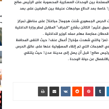
المسلحة بين الوحدات العسكرية المحسوبة على الرئيس صالح
مر? خاصة بعد اندلاع مواجهات عنيفة بين الطرفين على بعد
مل
ت الحرس الجمهوري شنت هجوما?ٍ مباغتا?ٍ على مناطق تمركز
ق غثيم? الكائن بشارع “الجراف” المقابل لمقر وزارة الداخلية
حطان ممارسة مهام عمله كوزير للداخلية .
ة تعز? والتي شهدت مؤخرا?ٍ أعمال عنف? حيث التقى المحافظ
ي الهجمات التي تم إلقاء المسؤولية عنها على عاتق الحرس
 للرئيس صالح? قبل أن يصل إلى مدينة عدن? حيث يلتقي
لانفصال عن دولة الوحدة .
لينكدإن
بينتيريست
مشاركة عبر البريد
طباعة