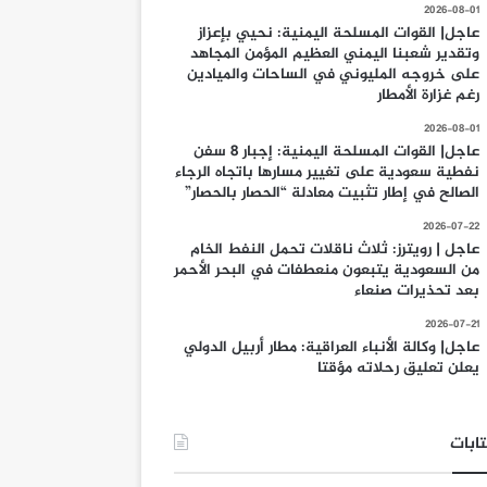
2026-08-01
عاجل| القوات المسلحة اليمنية: نحيي بإعزاز
وتقدير شعبنا اليمني العظيم المؤمن المجاهد
على خروجه المليوني في الساحات والميادين
رغم غزارة الأمطار
2026-08-01
عاجل| القوات المسلحة اليمنية: إجبار 8 سفن
نفطية سعودية على تغيير مسارها باتجاه الرجاء
الصالح في إطار تثبيت معادلة “الحصار بالحصار”
2026-07-22
عاجل | رويترز: ثلاث ناقلات تحمل النفط الخام
من السعودية يتبعون منعطفات في البحر الأحمر
بعد تحذيرات صنعاء
2026-07-21
عاجل| وكالة الأنباء العراقية: مطار أربيل الدولي
يعلن تعليق رحلاته مؤقتا
ابات