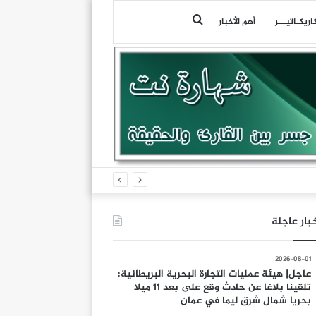
بحث
اريكـاتيـــر
أهم الأخبار
عن
بار عاجلة
2026-08-01
عاجل| هيئة عمليات التجارة البحرية البريطانية:
تلقينا بلاغا عن حادث وقع على بعد 11 ميلا
بحريا شمال شرق ليما في عمان