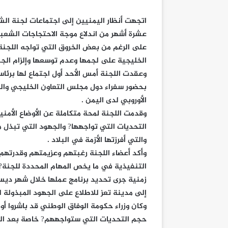
اتجهت أنظار اليمنيين إلى اجتماعات لجنة الشؤ
عشرة أشهر من اندلاع موجة الاحتجاجات الشعبي
على الرغم من بعض الخروق التي تواجه اللجنة 
الخليجية على لجمها وعدم توسعها وإلزام الجمي
وعقدت اللجنة أمس الأحد أول اجتماع لها برئاس
بحضور سفراء دول مجلس التعاون الخليجي والد
الأوروبي لدى اليمن .
وقدمت اللجنة لمحة متكاملة عن الأوضاع الأمني
التحديات التي تواجهها? والجهود التي تبذل من
والتي أفرزتها الأزمة في البلاد .
وأكد أعضاء اللجنة رغبتهم وعزيمتهم وقدرتهم ا
التنفيذية في ما يخص المهام المحددة للجنة
زمنية جرى تحديد برنامج عملها خلال شهر ديسم
إلى مدينة تعز للاطلاع على الجهود المبذولة لت
وكان وزراء حكومة الوفاق الوطني قد باشروا أ
حجم التحديات التي ستواجههم? خاصة بعد الدمار