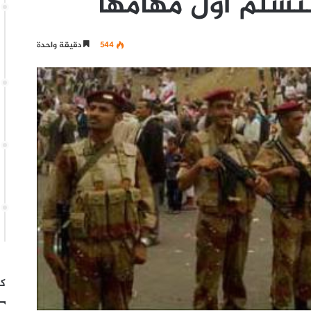
تسلم أول مهامها
544
دقيقة واحدة
كت