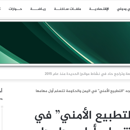
ي ودولي
اﻹقتـصاديـــة
ملفــات سـاخنـــة
ريـاضـــــة
حـــوارات
ك
ا بلاغا عن حادث وقع على بعد 11 ميلا بحريا شمال شرق ليما في عمان
أخ
ه “التطبيع الأمني” في اليمن والحكومة تتسلم أول مهامها
لتطبيع الأمني” في