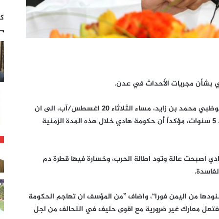
كت
ي بشأن مجريات الأحداث في عدن.
واشار عبدالخالق عبدالله، مستشار ولي عهد أبوظبي محمد بن زايد، مساء الثلاثاء 20 اغسطس/آب، الى ان
بلاده تحارب من أجل ما اسماها “الشرعية”، منذ 5 سنوات، مؤكداً أن حكومة هادي خلال هذه المدة الزمنية
دي اصبحت عالة وتود اطالة الحرب، وخسارة فيها قطرة دم
لفاسدة.
نودها من اليمن فورا“، واضاف ”‏من المؤسف ان تهاجم الحكومة
فتعل معارك غير ضرورية مع اقوى حليف في التحالف من اجل