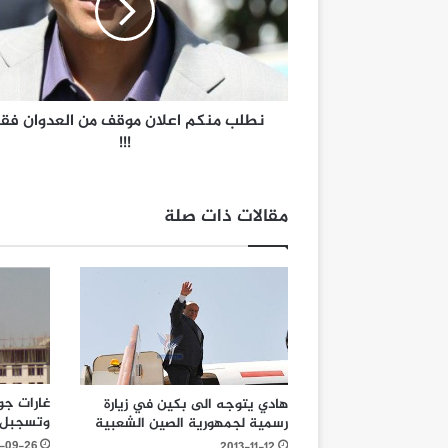
نطلب منكم اعلان موقف من العدوان فق
!!!
مقالات ذات صلة
غارات جو
هادي يتوجه الى بكين في زيارة
وتسجبل 222 خرقا في الحدي
رسمية لجمهورية الصين الشعبية
-09-26
2013-11-12