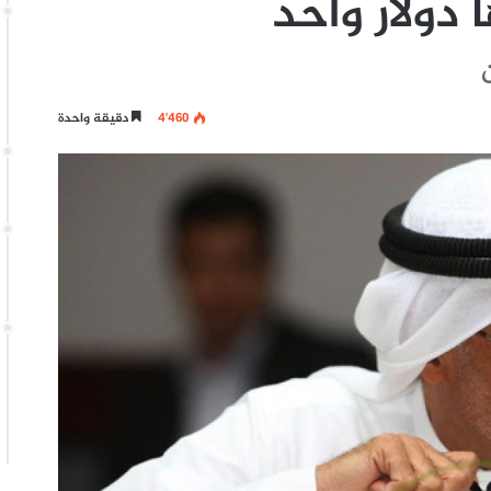
 دولار واحد
4٬460
دقيقة واحدة