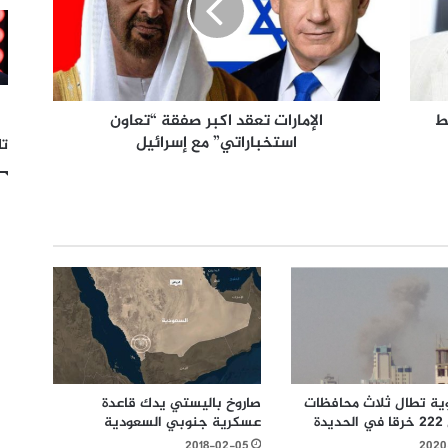
ط
الإمارات تعقد اكبر صفقة “تعاون
استخباراتي” مع إسرائيل
تا
ية تطال ثلاث محافظات
صاروخ باليستي يدك قاعدة
دة
عسكرية جنوبي السعودية
2018-02-05
2020