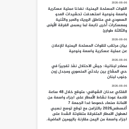
2026-08-06
القوات المسلحة اليمنية: نفذنا عملية عسكرية
واسعة ونوعية استهدفت تحشيدات العدو
السعودي في مناطق الرويك والعبر والثنية
ومعسكرات أخرى تابعة لما يسمى الفرقة الأولى
والثالثة طوارئ
2026-08-06
بيان مرتقب للقوات المسلحة اليمنية للإعلان
عن عملية عسكرية واسعة ونوعية
2026-08-06
مصادر لبنانية: جيش الاحتلال نفّذ تفجيرًا في
حي المشاع بين بلدتَيْ المنصوري ومجدل زون
جنوب لبنان
2026-08-06
الفلكي عدنان الشوافي: متوقع خلال 48 ساعة
قادمة عودة نشاط الأمطار على اجزاء واسعة من
الامانة صنعاء خصوصا غدا الجمعة 7
أغسطس2026 بالتزامن مع توقع توسع نسبي
لهطول الامطار المتفرقة متفاوتة الشدة على
اجزاء واسعة من اليمن مقارنة باليومين الماضية.