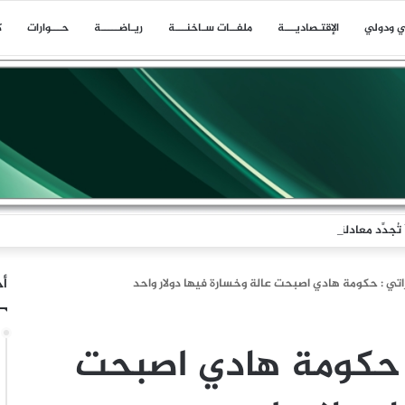
ي ودولي
اﻹقتـصاديـــة
ملفــات سـاخنـــة
ريـاضـــــة
حـــوارات
ك
جدِّد معادلةَ الردع
أخ
تي : حكومة هادي اصبحت عالة وخسارة فيها دولار واحد
 حكومة هادي اصبحت