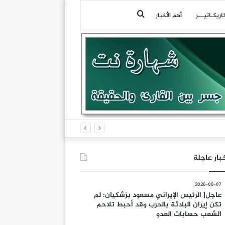
بحث
اريكـاتيـــر
أهم الأخبار
عن
بار عاجلة
2026-08-07
عاجل| الرئيس الإيراني مسعود بزشكيان: لم
تكن إيران البادئة بالحرب وقد أحبط تلاحم
الشعب حسابات العدو