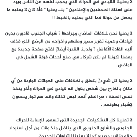
لا يعنينا القيادي في الحراك الذي يحجب نفسه عن الناس ويرد
على اسئلة الصحفيين والإعلامين ” بلــ يعنيا ” فأذ كان لا يعنيه ما
يحصل من حولة فما الذي يعنيه بالضبط !!
لا يعنيا نحن خلافات الماضي وجراحها ? شباب الجنوب قادرون بدون
قيادات وهمية تقرير مصير وطنهم واخراجه من الوضع الذي قذفه
أليه القادة الأفاضل ? ولدينا القدرة أيضا?ٍ لفتح صفحة جديدة مع
بعضنا لكوننا لم نكن شركاء في صنع أحداث فرقة الشمل في
الماضي .
لا يعنيا كل شيء?ٍ يتعلق بالخلافات على الحوالات الواردة من أي
مكان بالخارج بين شخص يقول انه قيادي في الحراك وأخر يتخذ
نفس الصفة ? مع العلم أنهم ليس كذلك وانما هم تجار يسعون
لإشباع بطونهم .
لا تعنينا كل التشكيلات الجديدة التي تسعى للإساءة للحراك
الجنوبي والشارع الجنوبي الذي يناضل منذ وقت من أجل استرداد
حقه وتقرير مصيره كما لا يعنينا التراهات الجديدة.