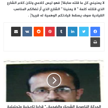
لا يعنيني كل ما قلته سابقا?ٍ فهو ليس كلامي ولكن كلام الشارع
الذي قتلته كلمة ” لا يعنينا ” الشارع الذي أر تضالكم المناصب
القيادية سوف يسقط قيادتكم الوهمية له قريبا?ٍ .
لينكدإن
بينتيريست
مشاركة عبر البريد
طباعة
الحركة الناصرية الشريك والضحية.." قراءة تاريخية وتحليلية