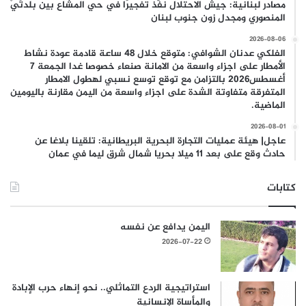
مصادر لبنانية: جيش الاحتلال نفّذ تفجيرًا في حي المشاع بين بلدتَيْ
المنصوري ومجدل زون جنوب لبنان
2026-08-06
الفلكي عدنان الشوافي: متوقع خلال 48 ساعة قادمة عودة نشاط
الأمطار على اجزاء واسعة من الامانة صنعاء خصوصا غدا الجمعة 7
أغسطس2026 بالتزامن مع توقع توسع نسبي لهطول الامطار
المتفرقة متفاوتة الشدة على اجزاء واسعة من اليمن مقارنة باليومين
الماضية.
2026-08-01
عاجل| هيئة عمليات التجارة البحرية البريطانية: تلقينا بلاغا عن
حادث وقع على بعد 11 ميلا بحريا شمال شرق ليما في عمان
كتابات
اليمن يدافع عن نفسه
2026-07-22
استراتيجية الردع التماثلي.. نحو إنهاء حرب الإبادة
والمأساة الإنسانية