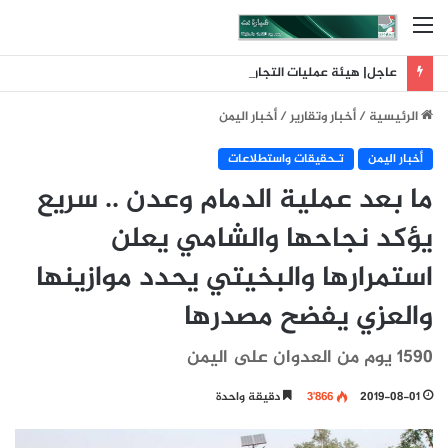
القائمة
عاجل| هيئة عمليات التجارة البحرية البريطانية: تلقينا بلاغا عن حادث وقع على بعد 11 ميلا بحريا شمال شرق ليما في عمان
الرئيسية
/
أخبار وتقارير
/
أخبار اليمن
أخبار اليمن
تـحقيقات واستطلاعات
ما بعد عملية الدمام وعدن .. سريع
يؤكد نجاحها والشامي يعلن
استمرارها والبخيتي يحدد موازينها
والعزي يفضح مصدرها
1590 يوم من العدوان على اليمن
2019-08-01
3٬866
دقيقة واحدة