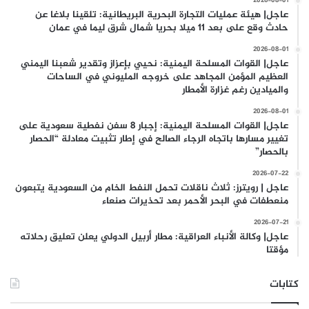
2026-08-01
عاجل| هيئة عمليات التجارة البحرية البريطانية: تلقينا بلاغا عن
حادث وقع على بعد 11 ميلا بحريا شمال شرق ليما في عمان
2026-08-01
عاجل| القوات المسلحة اليمنية: نحيي بإعزاز وتقدير شعبنا اليمني
العظيم المؤمن المجاهد على خروجه المليوني في الساحات
والميادين رغم غزارة الأمطار
2026-08-01
عاجل| القوات المسلحة اليمنية: إجبار 8 سفن نفطية سعودية على
تغيير مسارها باتجاه الرجاء الصالح في إطار تثبيت معادلة “الحصار
بالحصار”
2026-07-22
عاجل | رويترز: ثلاث ناقلات تحمل النفط الخام من السعودية يتبعون
منعطفات في البحر الأحمر بعد تحذيرات صنعاء
2026-07-21
عاجل| وكالة الأنباء العراقية: مطار أربيل الدولي يعلن تعليق رحلاته
مؤقتا
كتابات