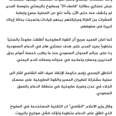
عرض عسكري بطائرة “قاصف2K” وبصاروخ باليستي متوسط المدى
لم يكشف عنه حتى الآن، وأنه نتج عن العملية مصرع وإصابة
العشرات من الغزاة ومرتزقتهم بينهم قيادات وتسببت بحالة إرباك
كبيرة فى صفوفهم.
كما اعلن العميد سريع أن القوة الصاروخية أطلقت صاروخاً بالستياً
متطوراً بعيد المدى على هدف عسكري هام في الدمام السعودية
ردا على جرائم العدوان السعودي منذ ما يقارب خمسة أعوام بحق
المدنيين وحصاره وتماديه في عدوانه وسفكه للدم اليمني.
الناطق الرسمي بإسم حكومة الإنقاذ ضيف الله الشامي اشار الى
عملية مشتركة للطيران المسير والقوة الصاروخية على معسكر
الجلاء في عدن وضربة صاروخية في منطقة الدمام بالعمق
السعودي.
وقال وزير الاعلام “الشامي” ان التقنية المستخدمة في الصاروخ
الذي اطلق على الدمام متطورة وتؤكد فشل صواريخ باتريوت