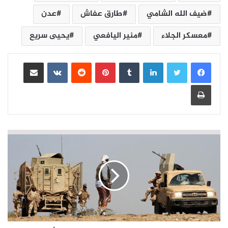
ضيف الله الشامي
طارق عفاش
عدن
معسكر الجلاء
منير اليافعي
يحيى سريع
لينكدإن
بينتيريست
مشاركة عبر البريد
طباعة