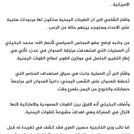
الامريكية .
واشار الشامي الى ان الضربات اليمنية ستكون لها مردودات سلبية
على الاعداء وستوجد بينهم حالة من الرعب .
من جانبه اوضح عضو المجلسِ السياسي لأنصار الله؛ محمد البخيتي
أن العمليات التي استهدفت مرتزقة العدوان في عدن؛ تأتي في
إطار التغيير الحاصل في موازين القوى لصالح القوات اليمنية.
واشار الى أن العملية جاءت في سياق استهداف العناصر التي
تُخطط للعدوان على الشعبِ اليمني؛ داعياً العدوانِ الى مراجعةُ
حساباتهِ والخروجُ من اليمن باسرعِ وقت.
وأضاف البخيتي أنه لافرقَ بين القواتِ السعودية والاماراتية لاَنها
لاتزالُ في المعركة وهي اهدافٌ مشروعةٌ للقوات اليمنية.
اما نائب وزير الخارجية حسين العزي فقد كشف في تغريدة له قبل