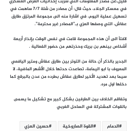
قليل،عن مصدر المعلومات التي سربت إحداثيات العرض العسكري
في معسكر الجلاء، حيث قال: أن مصادر من شلة ٧/٧ ساهمت في
تسهيل عملية اليوم، في اشارة منه الى مجموعة المرتزق طارق
عفاش، التي وصفها العزي بـ”المصادر غير محترمة”.
لافتاً الى أن هذه المجموعة قامت في نفس الوقت بإنذار أربعة
أشخاص بينهم بن بريك وحذرتهم من حضور الفعالية .
الجدير بالذكر أن حالة من التوتر بين طارق عفاش ومتير اليافعي
المعروف با ابو اليمامة، تصاعدت حدتها خلال الأشهر الماضية، لا
سيما بعد تهديد الأخير لطارق عفاش بطرده من عدن بالبرقع كما
دخلها اول مره.
وتفاقم الخلاف بين الطرفين بشكل كبير مع تشكيل ما يسمى
بالقوات المشتركة في الساحل الغربي
الدمام
القوة الصاروخية
حسين العزي