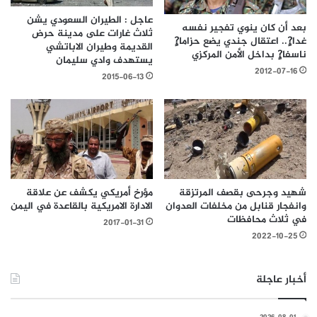
عاجل : الطيران السعودي يشن
بعد أن كان ينوي تفجير نفسه
ثلاث غارات على مدينة حرض
غدا?ٍ.. اعتقال جندي يضع حزاما?ٍ
القديمة وطيران الاباتشي
ناسفا?ٍ بداخل الأمن المركزي
يستهدف وادي سليمان
2012-07-16
2015-06-13
مؤرخ أمريكي يكشف عن علاقة
شهيد وجرحى بقصف المرتزقة
الادارة الامريكية بالقاعدة في اليمن
وانفجار قنابل من مخلفات العدوان
في ثلاث محافظات
2017-01-31
2022-10-25
أخبار عاجلة