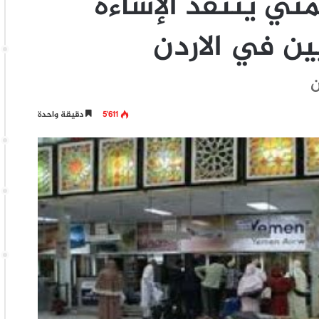
ني ينتقد الإساءة
ين في الاردن
5٬611
دقيقة واحدة