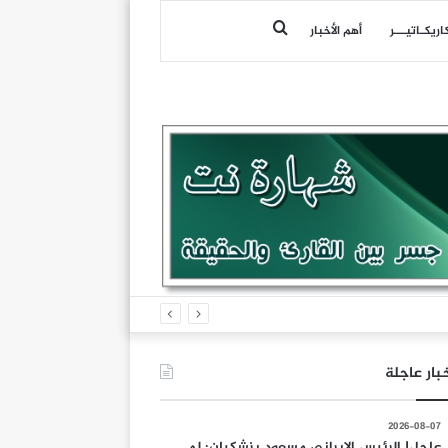
بحث
اريكـاتيـــر
أهم الأخبار
عن
بار عاجلة
2026-08-07
عاجل| الرئيس الإيراني مسعود بزشكيان: لم