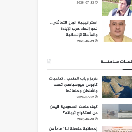
2026-07-22
استراتيجية الردع التماثلي..
نحو إنهاء حرب الإبادة
والمأساة الإنسانية
2026-07-21
فــات سـاخنـــة
هرمز وباب المندب.. تداعيات
كابوس جيوسياسي تهدد
واشنطن وحلفائها
2026-07-22
كيف منعت السعودية اليمن
من استخراج ثرواته؟
2026-07-10
إحصائية مفصلة لـ11 عاماً من