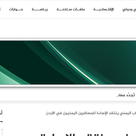
ي ودولي
اﻹقتـصاديـــة
ملفــات سـاخنـــة
ريـاضـــــة
حـــوارات
ك
جدِّد معادلةَ الردع
أخ
 اليمني ينتقد الإساءة للمسافرين اليمنيين في الاردن