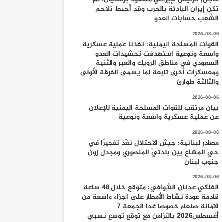
تكن إيران البادئة بالحرب وقد أحبط تلاحم
الشعب حسابات العدو
2026-08-06
القوات المسلحة اليمنية: نفذنا عملية عسكرية
واسعة ونوعية استهدفت تحشيدات العدو
السعودي في مناطق الرويك والعبر والثنية
ومعسكرات أخرى تابعة لما يسمى الفرقة الأولى
والثالثة طوارئ
2026-08-06
بيان مرتقب للقوات المسلحة اليمنية للإعلان
عن عملية عسكرية واسعة ونوعية
2026-08-06
مصادر لبنانية: جيش الاحتلال نفّذ تفجيرًا في
حي المشاع بين بلدتَيْ المنصوري ومجدل زون
جنوب لبنان
2026-08-06
الفلكي عدنان الشوافي: متوقع خلال 48 ساعة
قادمة عودة نشاط الأمطار على اجزاء واسعة من
الامانة صنعاء خصوصا غدا الجمعة 7
أغسطس2026 بالتزامن مع توقع توسع نسبي