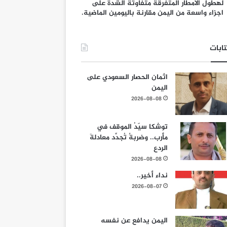
لهطول الامطار المتفرقة متفاوتة الشدة على
اجزاء واسعة من اليمن مقارنة باليومين الماضية.
ابات
اثمان الحصار السعودي على
اليمن
2026-08-08
توشكا سيّدُ الموقف في
مأرب.. وضربةٌ تُجدِّد معادلةَ
الردع
2026-08-08
نداء أخير..
2026-08-07
اليمن يدافع عن نفسه