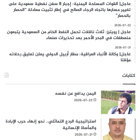
عاجل| القوات المسلحة اليمنية: إجبار 8 سفن نفطية سعودية على
تغيير مسارها باتجاه الرجاء الصالح في إطار تثبيت معادلة “الحصار
بالحصار”
2026-07-22
عاجل | رويترز: ثلاث ناقلات تحمل النفط الخام من السعودية يتبعون
منعطفات في البحر الأحمر بعد تحذيرات صنعاء
2026-07-21
عاجل| وكالة الأنباء العراقية: مطار أربيل الدولي يعلن تعليق رحلاته
مؤقتا
كتابات
اليمن يدافع عن نفسه
2026-07-22
استراتيجية الردع التماثلي.. نحو إنهاء حرب الإبادة
والمأساة الإنسانية
2026-07-21