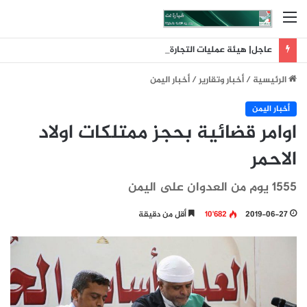
القائمة
عاجل| هيئة عمليات التجارة البحرية البريطانية: تلقينا بلاغا عن حادث وقع على بعد 11 ميلا بحريا شمال شرق ليما في عمان
الرئيسية
/
أخبار وتقارير
/
أخبار اليمن
أخبار اليمن
اوامر قضائية بحجز ممتلكات اولاد
الاحمر
1555 يوم من العدوان على اليمن
2019-06-27
10٬682
أقل من دقيقة