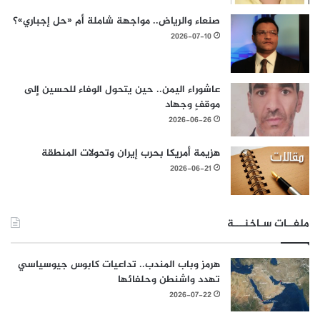
صنعاء والرياض.. مواجهة شاملة أم «حل إجباري»؟
2026-07-10
عاشوراء اليمن.. حين يتحول الوفاء للحسين إلى
موقفٍ وجهاد
2026-06-26
هزيمة أمريكا بحرب إيران وتحولات المنطقة
2026-06-21
ملفــات سـاخنـــة
هرمز وباب المندب.. تداعيات كابوس جيوسياسي
تهدد واشنطن وحلفائها
2026-07-22