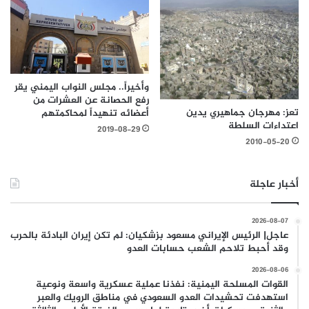
وأخيراً.. مجلس النواب اليمني يقر
رفع الحصانة عن العشرات من
تعز: مهرجان جماهيري يدين
أعضائه تنهيداً لمحاكمتهم
اعتداءات السلطة
2019-08-29
2010-05-20
أخبار عاجلة
2026-08-07
عاجل| الرئيس الإيراني مسعود بزشكيان: لم تكن إيران البادئة بالحرب
وقد أحبط تلاحم الشعب حسابات العدو
2026-08-06
القوات المسلحة اليمنية: نفذنا عملية عسكرية واسعة ونوعية
استهدفت تحشيدات العدو السعودي في مناطق الرويك والعبر