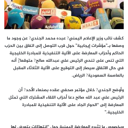
كشف نائب وزير الإعلام اليمني? عبده محمد الجندي? عن وجود ما
وصفها بـ”مؤشرات إيجابية” حول قرب التوصل إلى اتفاق بين الحزب
الحاكم وأحزاب المعارضة على الآلية التنفيذية للمبادرة الخليجية
التي تنص على تنحي الرئيس علي عبدالله صالح? متوقعا?ٍ أنه
في حال الاتفاق سيصار إلى التوقيع على الآلية الثلاثاء المقبل
بالعاصمة السعودية? الرياض.
وأوضح الجندي? خلال مؤتمر صحفي عقده بصنعاء الأحد? أن
الرئيس علي عبد الله صالح دعا أحزاب اللقاء المشترك التي تمثل
المعارضة إلى “الحوار الجاد على الآلية التنفيذية للمبادرة
الخليجية.”
وبخصوص ما تثيره المعارضة اليمنية حول “انتهاكات يتعرض لها