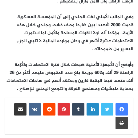
الوقت الراهن وأن الأمن مازال يتعقبهم .
وفي الجانب الأمني لفت الجندي إلى أن المؤسسة العسكرية
قدمت 2000 شهيدا بين ضابط وصف ضابط وجندي خلال هذه
الأزمة.. مؤكدا أنه لولا القوات المسلحة والأمن لما استمرت
الاعتصامات عشرة أشهر في وطن موارده المالية لا تلبي الجزء
اليسير من طموحاته .
وأوضح أن الأجهزة الأمنية ضبطت خلال فترة الاعتصامات والأزمة
الراهنة 29 ألف و602 جريمة بلغ عدد المقبوض عليهم أكثر من 26
ألف متهما فيما البقية فارين ويعتقد أنهم في ساحات الاعتصامات
بحماية مليشيات ومسلحي الفرقة والتجمع اليمني للإصلاح .
لينكدإن
بينتيريست
مشاركة عبر البريد
طباعة