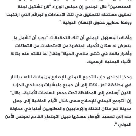
المعتصمين” قال الجندي إن مجلس الوزراء “قرر تشكيل لجنة
تحقيق مستقلة للتحقيق في تلك الادعاءات والجرائم التي ارتكبت
ووفقا لمعايير حقوق الإنسان الدولية.”
وأضاف المسؤول اليمني أن تلك التحقيقات “يجب أن تشمل ما
يتعرض له سكان الأحياء المتضررة من الاعتصامات من انتهاكات
وأضرار بالغة في شتى مناحي الحياة” وفقا?ٍ لما نقلته عنه وكالة
الأنباء اليمنية الرسمية.
وحذر الجندي حزب التجمع اليمني للإصلاح من مغبة اللعب بالنار
في محافظة تعز.. لافتا إلى أن جميع مليشيات ومسلحي الحزب
الذين أرسلهم إلى المحافظة تحت مجهر السلطات الأمنية.. وقال”
إن التجمع اليمني للإصلاح سعى خلال الأيام الماضية إلى جعل
مدينة تعز مكان للقتلة والإرهابيين والمطلوبين أمنيا في محاولة
منه إلى تصعيد الأوضاع عسكريا قبيل الاجتماع القادم لمجلس الأمن
الدولي “.