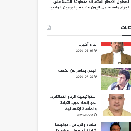
لهطول الامطار المتفرقة متفاوتة الشدة على
اجزاء واسعة من اليمن مقارنة باليومين الماضية.
ابات
نداء أخير..
2026-08-07
اليمن يدافع عن نفسه
2026-07-22
استراتيجية الردع التماثلي..
نحو إنهاء حرب الإبادة
والمأساة الإنسانية
2026-07-21
صنعاء والرياض.. مواجهة
شاملة أم «حل إجباري»؟