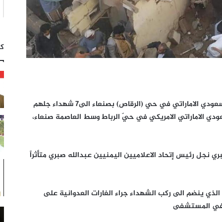
كت
ارتفعت حصيلة ضحايا غارات طيران التحالف السعودي الاماراتي في حي (الرقاص) بصنعاء الى7 شهداء جلهم
ودي الاماراتي الامريكي في حيّ الرباط وسط العاصمة صنعاء،
 نجل رئيس إتحاد الاعلاميين اليمنيين عبدالله صبري متأثراً
 الذي ينضم الى ركب الشهداء جراء الغارات العدوانية على
ه في المستشفى