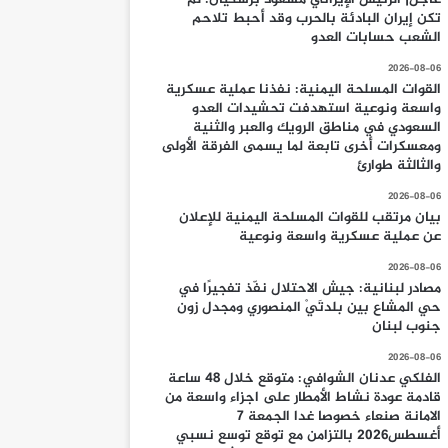
تكن إيران البادئة بالحرب وقد أحبط تلاحم
الشعب حسابات العدو
2026-08-06
القوات المسلحة اليمنية: نفذنا عملية عسكرية
واسعة ونوعية استهدفت تحشيدات العدو
السعودي في مناطق الرويك والعبر والثنية
ومعسكرات أخرى تابعة لما يسمى الفرقة الأولى
والثالثة طوارئ
2026-08-06
بيان مرتقب للقوات المسلحة اليمنية للإعلان
عن عملية عسكرية واسعة ونوعية
2026-08-06
مصادر لبنانية: جيش الاحتلال نفّذ تفجيرًا في
حي المشاع بين بلدتَيْ المنصوري ومجدل زون
جنوب لبنان
2026-08-06
الفلكي عدنان الشوافي: متوقع خلال 48 ساعة
قادمة عودة نشاط الأمطار على اجزاء واسعة من
الامانة صنعاء خصوصا غدا الجمعة 7
أغسطس2026 بالتزامن مع توقع توسع نسبي