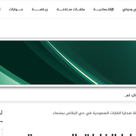
ي ودولي
اﻹقتـصاديـــة
ملفــات سـاخنـــة
ريـاضـــــة
حـــوارات
ك
ن: لم تكن إيران البادئة بالحرب وقد أحبط تلاحم الشعب حسابات العدو
أخ
ة ضحايا الغارات السعودية في حي الرقاص بصنعاء