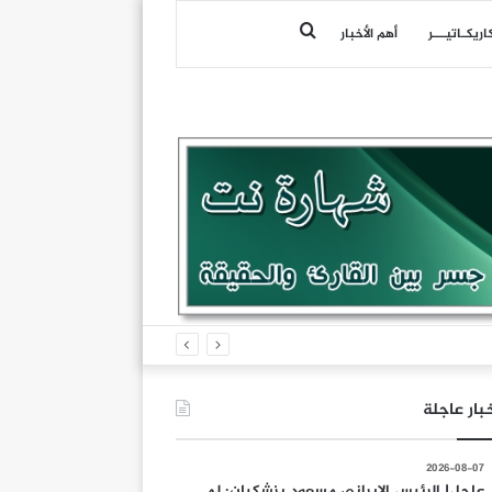
بحث
اريكـاتيـــر
أهم الأخبار
عن
بار عاجلة
2026-08-07
عاجل| الرئيس الإيراني مسعود بزشكيان: لم