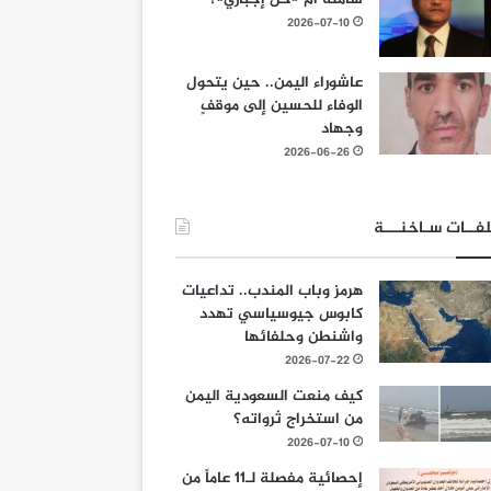
2026-07-10
عاشوراء اليمن.. حين يتحول
الوفاء للحسين إلى موقفٍ
وجهاد
2026-06-26
فــات سـاخنـــة
هرمز وباب المندب.. تداعيات
كابوس جيوسياسي تهدد
واشنطن وحلفائها
2026-07-22
كيف منعت السعودية اليمن
من استخراج ثرواته؟
2026-07-10
إحصائية مفصلة لـ11 عاماً من