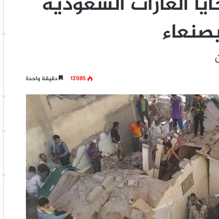
يا الغارات السعودية
صنعاء
13٬085
دقيقة واحدة