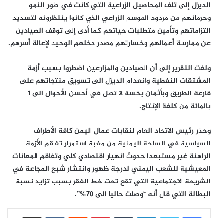
الديزل إلى تلف المحاصيل الزراعية التي كانت في طور النمو
وحرمانهم من مردود الموسم الزراعي الذي كانوا ينتظرونه لتسديد
التزاماتهم وتأمين متطلبات حياتهم كما أدى إلى توقف الصيادين
عن ممارسة أعمالهم وخسارتهم مصدر دخلهم الوحيد لإعالة أسرهم.
ولفت التقرير إلى أن الصيادين والمزارعين اضطروا بسبب أزمة
المشتقات النفطية وانعدام الديزل الى تسويق منتجاتهم على
قارعة الطريق وبأثمان بخسة لا تصل في أحسن الأحوال الى 1
بالمائة من كلفة الإنتاج.
وحذر رئيس الاتحاد العام لنقابات عمال اليمن كافة الأطراف
السياسية في الساحة اليمنية من مغبة استمرار تفاقم الأزمة
الراهنة غير مستبعدا حدوث انهيار اقتصادي كلي وتفاقم المعانات
المعيشية للشعب اليمني لدرجة ظهور وانتشار شبح المجاعة في
الشريحة الاجتماعية التي تقع تحت خط الفقر بسبب تزايد نسبة
البطالة التي قال أنه “وصلت حاليا الى 70%”.
لينكدإن
بينتيريست
مشاركة عبر البريد