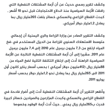
وكشف تقرير رسمي حديث عن أن أزمة المشتقات النفطية التي
رافقت الأزمة السياسية منذ اندلاع الاحتجاجات قبل نحو 10 أشهر ,
كبدت القطاع الزراعي والسمكي خسائر بلغت 265مليار ريال بما
يعادل 1,2مليار دولار أمريكي.
وكشف التقرير الصادر عن وزارة الزراعة والري اليمنية أن إجمالي
متوسط الاستهلاك السنوي للزراعة من الديزل المستخدم في ضخ
المياه ارتفع من 7,3 مليون برميل عام 2010 إلى 7,4 مليون برميل
عام 2011, مشيرا إلى أن أزمة المشتقات النفطية الناتجة عن الأزمة
السياسية الراهنة أدت إلى ارتفاع التكلفة الكلية لضخ المياه من
88مليار ريال (412مليون دولار أمريكي ) بحسب أسعار يناير كانون أول
2011 الى 265مليار ريال بما يعادل نحو 1,2مليار دولار بحسب أسعار
يوليو 2011.
وأظهر التقرير أن أزمة المشتقات النفطية أدت إلى أضرار فادحة في
القطاع الزراعي والسمكي وكبدت المزارعين والصيادين خسائر كبيرة
قدرت ب265مليار ريال يمني , حيث أدت أزمة الوقود وخصوصا