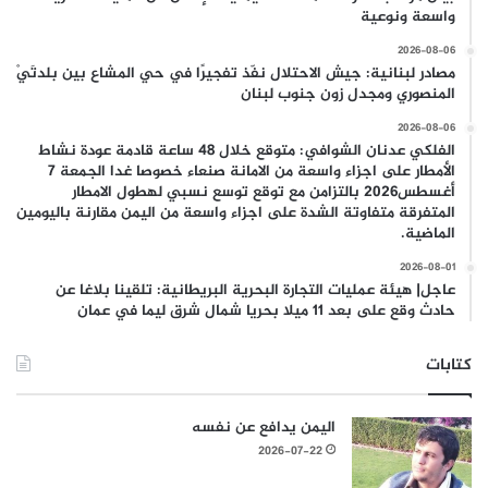
واسعة ونوعية
2026-08-06
مصادر لبنانية: جيش الاحتلال نفّذ تفجيرًا في حي المشاع بين بلدتَيْ
المنصوري ومجدل زون جنوب لبنان
2026-08-06
الفلكي عدنان الشوافي: متوقع خلال 48 ساعة قادمة عودة نشاط
الأمطار على اجزاء واسعة من الامانة صنعاء خصوصا غدا الجمعة 7
أغسطس2026 بالتزامن مع توقع توسع نسبي لهطول الامطار
المتفرقة متفاوتة الشدة على اجزاء واسعة من اليمن مقارنة باليومين
الماضية.
2026-08-01
عاجل| هيئة عمليات التجارة البحرية البريطانية: تلقينا بلاغا عن
حادث وقع على بعد 11 ميلا بحريا شمال شرق ليما في عمان
كتابات
اليمن يدافع عن نفسه
2026-07-22