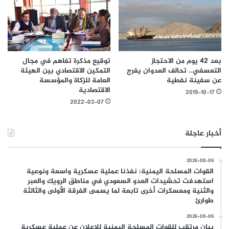
بعد 42 يوم من الاحتجاز
توقيع مذكرة تفاهم في مجال
التعسفي.. تحالف العدوان يفرج
التمكين الاقتصادي بين الهيئة
عن سفينة نفطية
العامة للزكاة والمؤسسة
الاقتصادية
2019-10-17
2022-03-07
أخبار عاجلة
2026-08-06
القوات المسلحة اليمنية: نفذنا عملية عسكرية واسعة ونوعية
استهدفت تحشيدات العدو السعودي في مناطق الرويك والعبر
والثنية ومعسكرات أخرى تابعة لما يسمى الفرقة الأولى والثالثة
طوارئ
2026-08-06
بيان مرتقب للقوات المسلحة اليمنية للإعلان عن عملية عسكرية