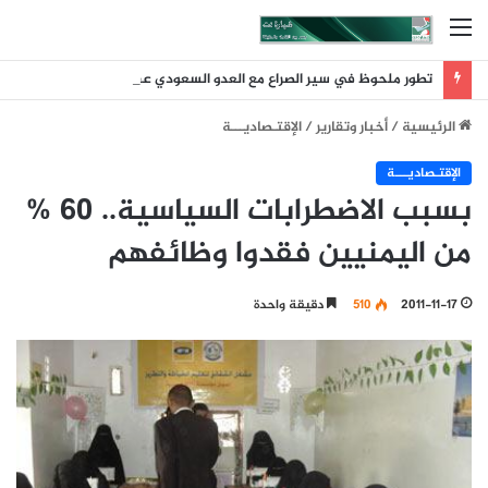
القائمة
تطور ملحوظ في سير الصراع مع العدو السعودي عقب ضربة الرويك والعبر والثنية والوديعة
الرئيسية
/
أخبار وتقارير
/
اﻹقتـصاديـــة
اﻹقتـصاديـــة
بسبب الاضطرابات السياسية.. 60 %
من اليمنيين فقدوا وظائفهم
2011-11-17
510
دقيقة واحدة