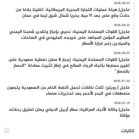
2026-08-01
عاجل| هيئة عمليات التجارة البحرية البريطانية: تلقينا بلاغا عن
حادث وقع على بعد 11 ميلا بحريا شمال شرق ليما في عمان
2026-08-01
عاجل| القوات المسلحة اليمنية: نحيي بإعزاز وتقدير شعبنا اليمني
العظيم المؤمن المجاهد على خروجه المليوني في الساحات
والميادين رغم غزارة الأمطار
2026-08-01
عاجل| القوات المسلحة اليمنية: إجبار 8 سفن نفطية سعودية على
تغيير مسارها باتجاه الرجاء الصالح في إطار تثبيت معادلة “الحصار
بالحصار”
2026-07-22
عاجل | رويترز: ثلاث ناقلات تحمل النفط الخام من السعودية يتبعون
منعطفات في البحر الأحمر بعد تحذيرات صنعاء
2026-07-21
عاجل| وكالة الأنباء العراقية: مطار أربيل الدولي يعلن تعليق رحلاته
مؤقتا
كتابات