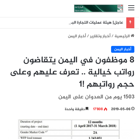
القائمة
عاجل| هيئة عمليات التجارة البحرية البريطانية: تلقينا بلاغا عن حادث وقع على بعد 11 ميلا بحريا شمال شرق ليما في عمان
الرئيسية
/
أخبار وتقارير
/
أخبار اليمن
أخبار اليمن
8 موظفون في اليمن يتقاضون
رواتب خيالية .. تعرف عليهم وعلى
حجم رواتبهم !1
1503 يوم من العدوان على اليمن
2019-05-06
17٬808
دقيقة واحدة