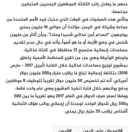
منهم ما يعادل راتب الثلاثة الموظفين اليمنيين المتبقين
مجتمعة.
وتأتي هذه الصرفيات في الوقت الذي حذرت فيه الأمم المتحدة من
مجاعة وشيكة في اليمن، مؤكدة أن حوالي 16 مليون يمني
يواجهون “انعدام أمن غذائي شديدا وحادا”، وبأن أكثر من مليون
شخص في وضع الأزمة أو ما هو أسوأ، وأنه في حال عدم تقديم
مساعدات إنسانية ستصبح 13 محافظة في كارثة غذائية.
وتوضح الوثيقة وهي جزء من تقرير للمنظمة الأممية يتعلق
بمشروع توزيع مساعدات غذائية خلال الفترة (أبريل 2017 – مارس
2018) بتكلفة إجمالية تبلغ ما يقارب مليار و200 مليون دولار
أمريكي، أنه تم تخصيص 50 مليون دولار تقريباً لتوظيف 8 موظفين
ودفع رواتبهم خلال فترة تنفيذ المشروع وهي عام واحد فقط.
ووفقا لسعر صرف الدولار في العام 2017 وهو تقريباً ما بين 500
و550 ريال للدولار الواحد لوجدنا أن إجمالي رواتب هؤلاء الثمانية
أشخاص يقارب 25 مليار ريال يمني.
العدوان على اليمن
اليمن