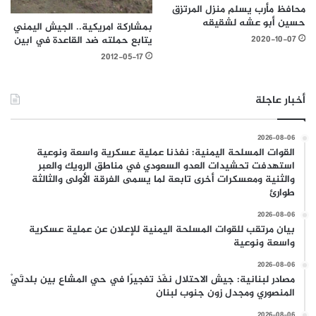
محافظ مأرب يسلم منزل المرتزق
حسين أبو عشه لشقيقه
بمشاركة امريكية.. الجيش اليمني
2020-10-07
يتابع حملته ضد القاعدة في ابين
2012-05-17
أخبار عاجلة
2026-08-06
القوات المسلحة اليمنية: نفذنا عملية عسكرية واسعة ونوعية
استهدفت تحشيدات العدو السعودي في مناطق الرويك والعبر
والثنية ومعسكرات أخرى تابعة لما يسمى الفرقة الأولى والثالثة
طوارئ
2026-08-06
بيان مرتقب للقوات المسلحة اليمنية للإعلان عن عملية عسكرية
واسعة ونوعية
2026-08-06
مصادر لبنانية: جيش الاحتلال نفّذ تفجيرًا في حي المشاع بين بلدتَيْ
المنصوري ومجدل زون جنوب لبنان
2026-08-06