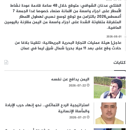
الفلكي عدنان الشوافي: متوقع خلال 48 ساعة قادمة عودة نشاط
الأمطار على اجزاء واسعة من الامانة صنعاء خصوصا غدا الجمعة 7
أغسطس2026 بالتزامن مع توقع توسع نسبي لهطول الامطار
المتفرقة متفاوتة الشدة على اجزاء واسعة من اليمن مقارنة باليومين
الماضية.
2026-08-01
عاجل| هيئة عمليات التجارة البحرية البريطانية: تلقينا بلاغا عن
حادث وقع على بعد 11 ميلا بحريا شمال شرق ليما في عمان
كتابات
اليمن يدافع عن نفسه
2026-07-22
استراتيجية الردع التماثلي.. نحو إنهاء حرب الإبادة
والمأساة الإنسانية
2026-07-21