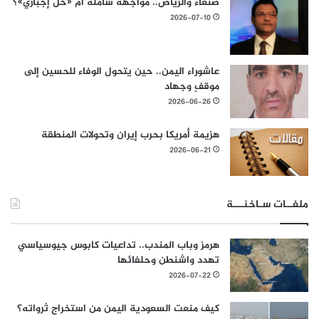
صنعاء والرياض.. مواجهة شاملة أم «حل إجباري»؟
2026-07-10
عاشوراء اليمن.. حين يتحول الوفاء للحسين إلى
موقفٍ وجهاد
2026-06-26
هزيمة أمريكا بحرب إيران وتحولات المنطقة
2026-06-21
ملفــات سـاخنـــة
هرمز وباب المندب.. تداعيات كابوس جيوسياسي
تهدد واشنطن وحلفائها
2026-07-22
كيف منعت السعودية اليمن من استخراج ثرواته؟